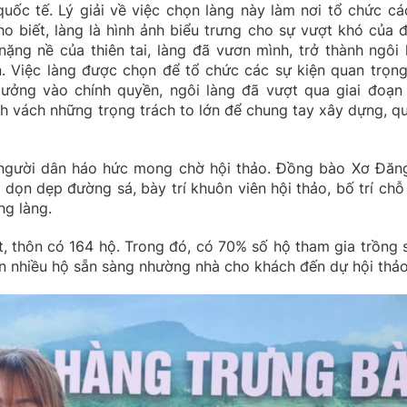
quốc tế. Lý giải về việc chọn làng này làm nơi tổ chức cá
o biết, làng là hình ảnh biểu trưng cho sự vượt khó của 
ng nề của thiên tai, làng đã vươn mình, trở thành ngôi 
. Việc làng được chọn để tổ chức các sự kiện quan trọng
tưởng vào chính quyền, ngôi làng đã vượt qua giai đoạn
nh vách những trọng trách to lớn để chung tay xây dựng, q
, người dân háo hức mong chờ hội thảo. Đồng bào Xơ Đăn
 dọn dẹp đường sá, bày trí khuôn viên hội thảo, bố trí chỗ
ng làng.
t, thôn có 164 hộ. Trong đó, có 70% số hộ tham gia trồng 
nên nhiều hộ sẵn sàng nhường nhà cho khách đến dự hội thảo