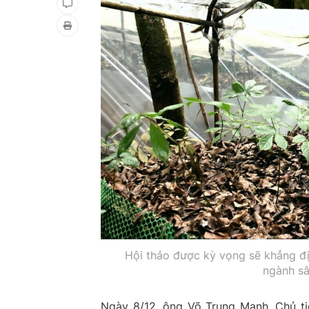
Hội thảo được kỳ vọng sẽ khẳng đ
ngành sâ
Ngày 8/12, ông Võ Trung Mạnh, Chủ tị