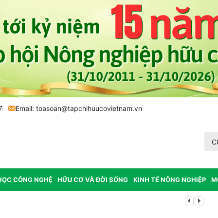
7
Email:
toasoan@tapchihuucovietnam.vn
C
HỌC CÔNG NGHỆ
HỮU CƠ VÀ ĐỜI SỐNG
KINH TẾ NÔNG NGHIỆP
M
Lâm Đồng: K