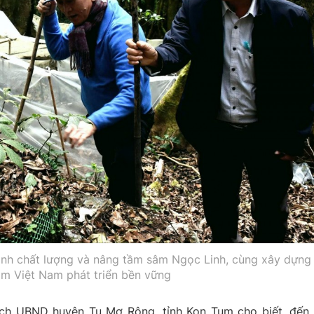
ịnh chất lượng và nâng tầm sâm Ngọc Linh, cùng xây dựng
m Việt Nam phát triển bền vững
ch UBND huyện Tu Mơ Rông, tỉnh Kon Tum cho biết, đến 