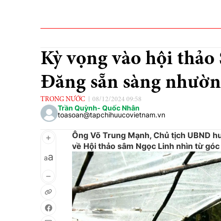
Kỳ vọng vào hội thảo
Đăng sẵn sàng nhườn
TRONG NƯỚC
08/12/2024 09:58
Trần Quỳnh- Quốc Nhân
toasoan@tapchihuucovietnam.vn
Ông Võ Trung Mạnh, Chủ tịch UBND huy
về Hội thảo sâm Ngọc Linh nhìn từ góc 
a
a