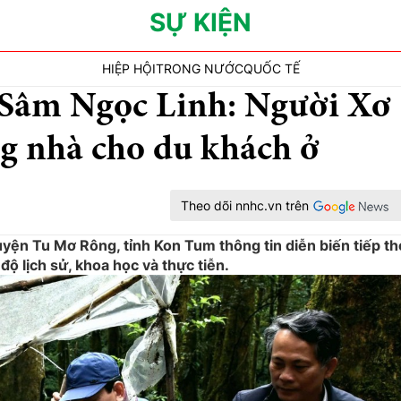
SỰ KIỆN
HIỆP HỘI
TRONG NƯỚC
QUỐC TẾ
 Sâm Ngọc Linh: Người Xơ
g nhà cho du khách ở
Theo dõi nnhc.vn trên
ện Tu Mơ Rông, tỉnh Kon Tum thông tin diễn biến tiếp t
độ lịch sử, khoa học và thực tiễn.