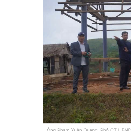
Ông Phạm Xuân Quang, Phó CT UBND h