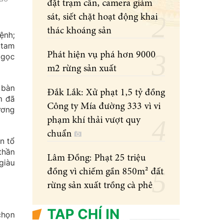
đặt trạm cân, camera giám
sát, siết chặt hoạt động khai
thác khoáng sản
ệnh;
 tam
Phát hiện vụ phá hơn 9000
Ngọc
m2 rừng sản xuất
 bàn
Đắk Lắk: Xử phạt 1,5 tỷ đồng
m đã
Công ty Mía đường 333 vì vi
ương
phạm khí thải vượt quy
chuẩn
n tổ
thần
Lâm Đồng: Phạt 25 triệu
giàu
đồng vì chiếm gần 850m² đất
rừng sản xuất trồng cà phê
TẠP CHÍ IN
chọn