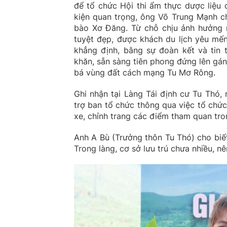
để tổ chức Hội thi ẩm thực dược liệu 
kiện quan trọng, ông Võ Trung Mạnh ch
bào Xơ Đăng. Từ chỗ chịu ảnh hưởng nặ
tuyệt đẹp, được khách du lịch yêu mến
khẳng định, bằng sự đoàn kết và tin 
khăn, sẵn sàng tiên phong đứng lên gá
bá vùng đất cách mạng Tu Mơ Rông.
Ghi nhận tại Làng Tái định cư Tu Thó
trợ ban tổ chức thông qua việc tổ chức
xe, chỉnh trang các điểm tham quan tro
Anh A Bù (Trưởng thôn Tu Thó) cho biế
Trong làng, cơ sở lưu trú chưa nhiều, 