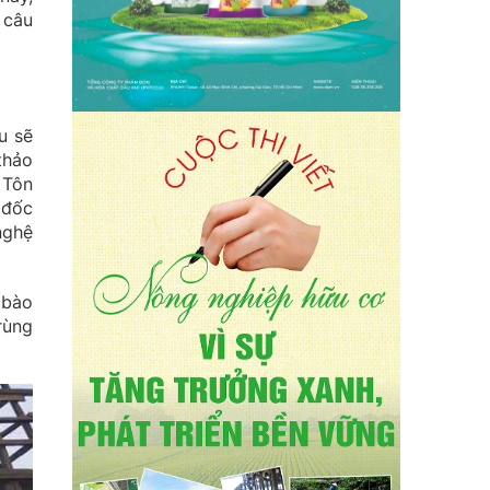
 câu
u sẽ
thảo
 Tôn
 đốc
nghệ
 bào
rùng