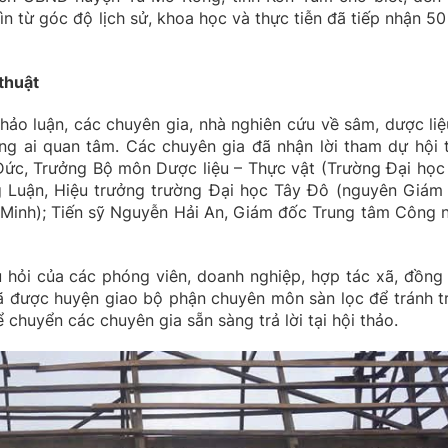
n từ góc độ lịch sử, khoa học và thực tiễn đã tiếp nhận 50
thuật
hảo luận, các chuyên gia, nhà nghiên cứu về sâm, dược liệ
hững ai quan tâm. Các chuyên gia đã nhận lời tham dự hội 
Đức, Trưởng Bộ môn Dược liệu – Thực vật (Trường Đại học
ng Luận, Hiệu trưởng trường Đại học Tây Đô (nguyên Giám
 Minh); Tiến sỹ Nguyễn Hải An, Giám đốc Trung tâm Công 
hỏi của các phóng viên, doanh nghiệp, hợp tác xã, đồng
ã được huyện giao bộ phận chuyên môn sàn lọc để tránh t
chuyển các chuyên gia sẵn sàng trả lời tại hội thảo.