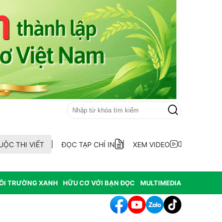
UỘC THI VIẾT
ĐỌC TẠP CHÍ IN
XEM VIDEO
ÔI TRƯỜNG XANH
HỮU CƠ VỚI BẠN ĐỌC
MULTIMEDIA
hông hợp thức hóa diện tích đất vi phạm có nguồn gốc từ phá rừ