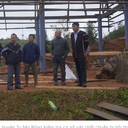
uyện Tu Mơ Rông kiểm tra cơ sở vật chất chuẩn bị hội th