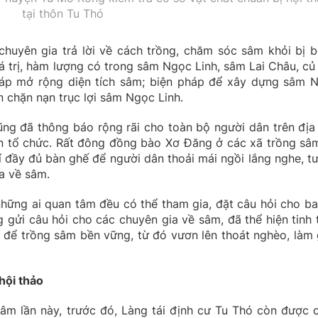
tại thôn Tu Thó
huyên gia trả lời về cách trồng, chăm sóc sâm khỏi bị b
iá trị, hàm lượng có trong sâm Ngọc Linh, sâm Lai Châu, củ
pháp mở rộng diện tích sâm; biện pháp để xây dựng sâm 
n chặn nạn trục lợi sâm Ngọc Linh.
ũng đã thông báo rộng rãi cho toàn bộ người dân trên địa
an tổ chức. Rất đông đồng bào Xơ Đăng ở các xã trồng sâ
í đầy đủ bàn ghế để người dân thoải mái ngồi lắng nghe, t
ia về sâm.
 những ai quan tâm đều có thể tham gia, đặt câu hỏi cho ba
gửi câu hỏi cho các chuyên gia về sâm, đã thể hiện tinh 
để trồng sâm bền vững, từ đó vươn lên thoát nghèo, làm 
hội thảo
sâm lần này, trước đó, Làng tái định cư Tu Thó còn được 