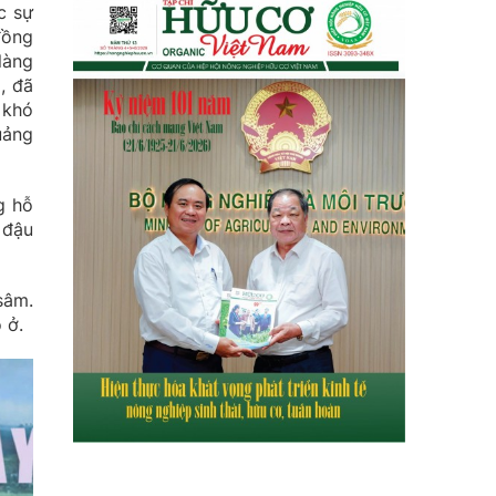
c sự
đồng
làng
, đã
 khó
uảng
g hỗ
 đậu
sâm.
 ở.