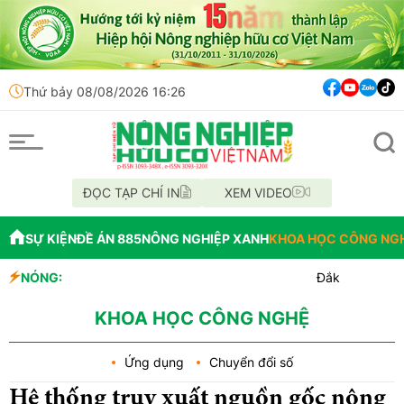
Thứ bảy 08/08/2026 16:26
ĐỌC TẠP CHÍ IN
XEM VIDEO
SỰ KIỆN
ĐỀ ÁN 885
NÔNG NGHIỆP XANH
KHOA HỌC CÔNG NG
NÓNG:
Đắk Lắk tổ chức diễu h
Vĩnh Long phát hiện 9 
Tổ chức lấy mẫu AND 70 h
KHOA HỌC CÔNG NGHỆ
Ứng dụng
Chuyển đổi số
Hệ thống truy xuất nguồn gốc nông