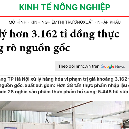
KINH TẾ NÔNG NGHIỆP
MÔ HÌNH - KINH NGHIỆM
THỊ TRƯỜNG
XUẤT - NHẬP KHẨU
lý hơn 3.162 tỉ đồng thực
g rõ nguồn gốc
Theo dõi nnhc.vn trên
g TP Hà Nội xử lý hàng hóa vi phạm trị giá khoảng 3.162 
nguồn gốc, xuất xứ, gồm: Hơn 38 tấn thực phẩm nhập lậu 
; hơn 28 nghìn sản phẩm thực phẩm bổ sung; 5.448 hũ sữa