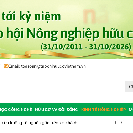
7
Email:
toasoan@tapchihuucovietnam.vn
C
HỌC CÔNG NGHỆ
HỮU CƠ VÀ ĐỜI SỐNG
KINH TẾ NÔNG NGHIỆP
M
biến không rõ nguồn gốc trên xe khách
Cảnh báo can