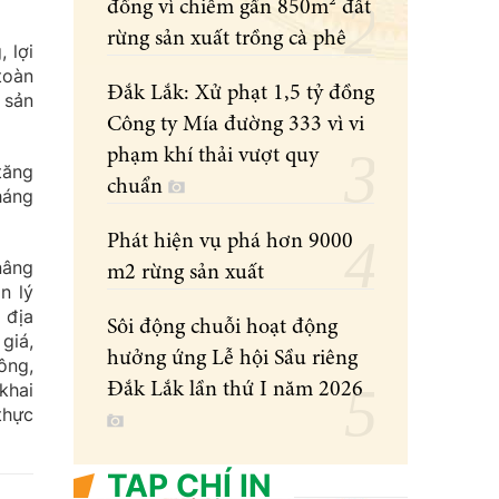
đồng vì chiếm gần 850m² đất
rừng sản xuất trồng cà phê
 lợi
toàn
Đắk Lắk: Xử phạt 1,5 tỷ đồng
 sản
Công ty Mía đường 333 vì vi
phạm khí thải vượt quy
tăng
chuẩn
háng
Phát hiện vụ phá hơn 9000
nâng
m2 rừng sản xuất
n lý
 địa
Sôi động chuỗi hoạt động
giá,
hưởng ứng Lễ hội Sầu riêng
ông,
khai
Đắk Lắk lần thứ I năm 2026
thực
TẠP CHÍ IN