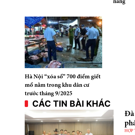
năng
Hà Nội “xóa sổ” 700 điểm giết
mổ nằm trong khu dân cư
trước tháng 9/2025
CÁC TIN BÀI KHÁC
Đà
phá
HỢP 