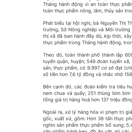
Tháng hành động vì an toàn thực phẩ
toàn thực phẩm nông, lâm, thủy sản tron
Phát biểu tại hội nghị, bà Nguyễn Thị 
trường, Sở Nông nghiệp và Môi trường 
thị xã đã ban hành đầy đủ, kịp thời, xâ
thực phẩm trong Tháng hành động, tron
Theo đó, toàn thành phố thành lập 60
tuyến quận, huyện; 549 đoàn tuyến xã, 
sản, thực phẩm, có 9.997 cơ sở đạt (ch
số tiền hơn 7,6 tỷ đồng và nhắc nhở 156
Bên cạnh đó, các đoàn kiểm tra tiêu h
nem chua và quẩy; 251 thùng bim bim c
tổng giá trị hàng hoá hơn 137 triệu đồng
Ngoài ra, xử lý hàng hóa vi phạm trị g
gốc, xuất xứ, gồm: Hơn 38 tấn thực ph
nghìn sản phẩm thực phẩm bổ sung; 5.44
sản phẩm bánh kẹo, đồ ăn vặt, mì các l