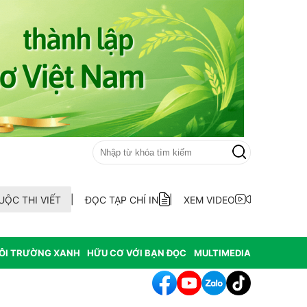
UỘC THI VIẾT
ĐỌC TẠP CHÍ IN
XEM VIDEO
ÔI TRƯỜNG XANH
HỮU CƠ VỚI BẠN ĐỌC
MULTIMEDIA
h tác cần sa làm thay đổi môi trường nghiêm trọng tại Hoa Kỳ