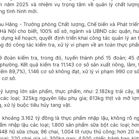
m năm 2025 và nhiệm vụ trọng tâm về quản lý chất lượn
g tình hình mới.
Thu Hằng - Trưởng phòng Chất lượng, Chế biến và Phát triển
Hà Nội cho biết, 100% số sở, ngành và UBND các quận, hu
y dựng kế hoạch, quyết định triển khai công tác quản lý an 
g đó công tác kiểm tra, xử lý vi phạm về an toàn thực phẩ
9 đoàn kiểm tra, trong đó, tuyến thành phố 15 đoàn; 45 
phường. Kết quả kiểm tra 11.143 cơ sở sản xuất nông, lâm, 
iếm 89,7%), 1.146 cơ sở không đạt, xử lý vi phạm 990 cơ sở
 cơ sở.
uỷ lượng lớn sản phẩm, thực phẩm, như: 2.182kg trái cây, 
ác loại; 325kg nguyên liệu phụ gia; 613kg thịt và mỡ lợn
, xử lý buộc tiêu hủy tang vật.
iá khoảng 3.162 tỷ đồng là thực phẩm nhập lậu, không rõ n
ẩm nhập lậu các loại; 1.800 sản phẩm sữa bột các loại; hơ
8 hũ sữa chua; 96 chai, 1.004 lít rượu thủ công; hơn 20 n
oại; 220 chai gia vị; 300kg gạo; 4.500 chiếc bánh bao kim