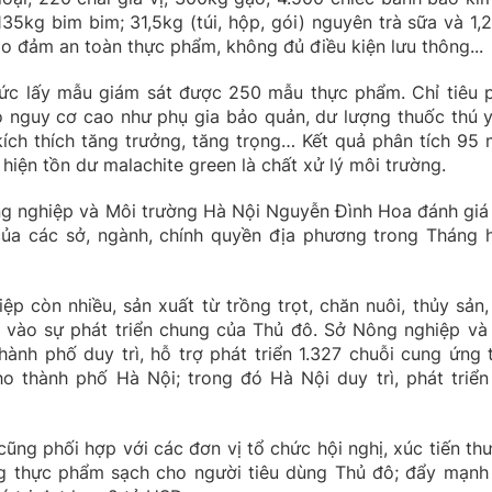
35kg bim bim; 31,5kg (túi, hộp, gói) nguyên trà sữa và 1,2
ảo đảm an toàn thực phẩm, không đủ điều kiện lưu thông...
hức lấy mẫu giám sát được 250 mẫu thực phẩm. Chỉ tiêu 
có nguy cơ cao như phụ gia bảo quản, dư lượng thuốc thú y
kích thích tăng trưởng, tăng trọng… Kết quả phân tích 95 
hiện tồn dư malachite green là chất xử lý môi trường.
ng nghiệp và Môi trường Hà Nội Nguyễn Đình Hoa đánh giá
ủa các sở, ngành, chính quyền địa phương trong Tháng 
ệp còn nhiều, sản xuất từ trồng trọt, chăn nuôi, thủy sản,
 vào sự phát triển chung của Thủ đô. Sở Nông nghiệp và
hành phố duy trì, hỗ trợ phát triển 1.327 chuỗi cung ứng 
o thành phố Hà Nội; trong đó Hà Nội duy trì, phát triển
ũng phối hợp với các đơn vị tổ chức hội nghị, xúc tiến th
ng thực phẩm sạch cho người tiêu dùng Thủ đô; đẩy mạnh