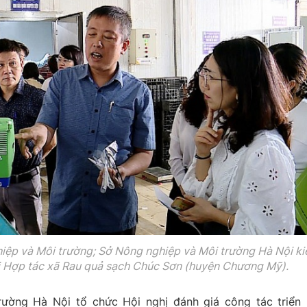
ệp và Môi trường; Sở Nông nghiệp và Môi trường Hà Nội k
ại Hợp tác xã Rau quả sạch Chúc Sơn (huyện Chương Mỹ).
ường Hà Nội tổ chức Hội nghị đánh giá công tác triển 