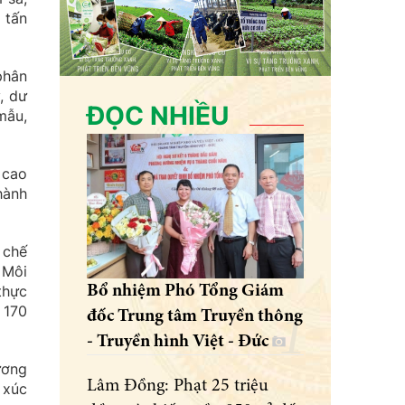
 tấn
phân
, dư
ĐỌC NHIỀU
mẫu,
 cao
hành
 chế
 Môi
thực
Bổ nhiệm Phó Tổng Giám
 170
đốc Trung tâm Truyền thông
- Truyền hình Việt - Đức
ương
Lâm Đồng: Phạt 25 triệu
 xúc