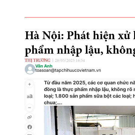
Hà Nội: Phát hiện xử 
phẩm nhập lậu, khôn
THỊ TRƯỜNG
28/05/2025 16:54
Vân Anh
toasoan@tapchihuucovietnam.vn
Từ đầu năm 2025, các cơ quan chức năn
đồng là thực phẩm nhập lậu, không rõ 
a
loại; 1.800 sản phẩm sữa bột các loại
a
chua;….