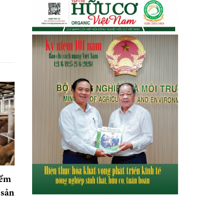
iểm
 sản