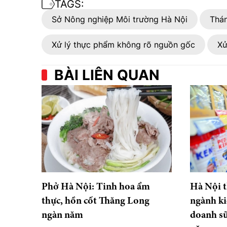
TAGS:
Sở Nông nghiệp Môi trường Hà Nội
Thá
Xử lý thực phẩm không rõ nguồn gốc
Xử
BÀI LIÊN QUAN
Phở Hà Nội: Tinh hoa ẩm
Hà Nội t
thực, hồn cốt Thăng Long
ngành ki
ngàn năm
doanh sữ