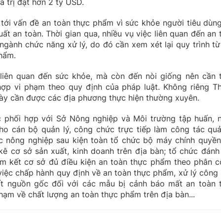
á trị đạt hơn 2 tỷ USD.
tới vấn đề an toàn thực phẩm vì sức khỏe người tiêu dùng,
ất an toàn. Thời gian qua, nhiều vụ việc liên quan đến an 
gành chức năng xử lý, do đó cần xem xét lại quy trình từ
phẩm.
liên quan đến sức khỏe, mà còn đến nòi giống nên cần 
hợp vi phạm theo quy định của pháp luật. Không riêng T
này cần được các địa phương thực hiện thường xuyên.
c phối hợp với Sở Nông nghiệp và Môi trường tập huấn, 
o cán bộ quản lý, công chức trực tiếp làm công tác quả
ực nông nghiệp sau kiện toàn tổ chức bộ máy chính quyền
kê cơ sở sản xuất, kinh doanh trên địa bàn; tổ chức đánh 
am kết cơ sở đủ điều kiện an toàn thực phẩm theo phân c
việc chấp hành quy định về an toàn thực phẩm, xử lý công 
ất nguồn gốc đối với các mẫu bị cảnh báo mất an toàn 
phạm về chất lượng an toàn thực phẩm trên địa bàn...