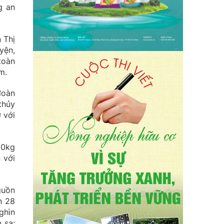
g an
 Thị
yện,
toàn
m.
đoàn
thủy
 với
90kg
 với
guồn
n 28
ghìn
 sa;