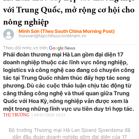
với Trung Quốc, mở rộng cơ hội cho
nông nghiệp
Minh Sơn (Theo South China Morning Post)
toasoan@tapchihuucovietnam.vn
Theo dõi nnhc.vn trên
Phái đoàn thương mại Hà Lan gồm đại diện 17
doanh nghiệp thuộc các lĩnh vực nông nghiệp,
logistics và công nghệ cao đang có chuyến công
tác tại Trung Quốc nhằm thúc đẩy hợp tác song
phương. Dù các cuộc thảo luận chịu tác động từ
căng thẳng công nghệ và thuế quan giữa Trung
Quốc với Hoa Kỳ, nông nghiệp vẫn được xem là
một trong những lĩnh vực ưu tiên duy trì hợp tác.
THỊ TRƯỜNG
09/07/2026 14:33
Bộ trưởng Thương mại Hà Lan Sjoerd Sjoerdsma đã
dẫn đầu đoàn doanh nghiệp gồm đại diện của 17