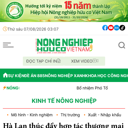
Thứ sáu 07/08/2026 03:07
ĐỌC TẠP CHÍ IN
XEM VIDEO
SỰ KIỆN
ĐỀ ÁN 885
NÔNG NGHIỆP XANH
KHOA HỌC CÔNG NG
NÓNG:
Bổ nhiệm Phó Tổng Giám đốc Trung t
Lễ hội Sầu riêng Đắk Lắk 2026 là đò
Bắc Ninh công bố quy hoạch chiến lược
KINH TẾ NÔNG NGHIỆP
Mô hình - Kinh nghiệm
Thị trường
Xuất - Nhập khẩu
Hà Lan thúc đẩy hợp tác thương mại