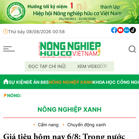
Thứ bảy 08/08/2026 00:58
ĐỌC TẠP CHÍ IN
XEM VIDEO
SỰ KIỆN
ĐỀ ÁN 885
NÔNG NGHIỆP XANH
KHOA HỌC CÔNG NG
NÓNG:
Đến năm 2045
Thông báo mấ
Lâm Đồng: Kh
NÔNG NGHIỆP XANH
Cẩm nang
Chuyển động xanh
Giá tiêu hôm nay 6/8: Trong nước