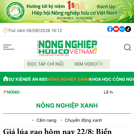
Thứ năm 06/08/2026 16:12
ĐỌC TẠP CHÍ IN
XEM VIDEO
SỰ KIỆN
ĐỀ ÁN 885
NÔNG NGHIỆP XANH
KHOA HỌC CÔNG NG
NÓNG:
Lễ hội Sầu riêng Đắk L
Bắc Ninh công bố quy hoạ
Cách tư duy mới: Hỗ tr
NÔNG NGHIỆP XANH
Cẩm nang
Chuyển động xanh
Giá lúa gạo hôm nay 22/8: Biến