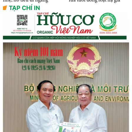
nhẹ, hồ tiêu đi ngang
lúa tươi đồng loạt hạ giá
TẠP CHÍ IN