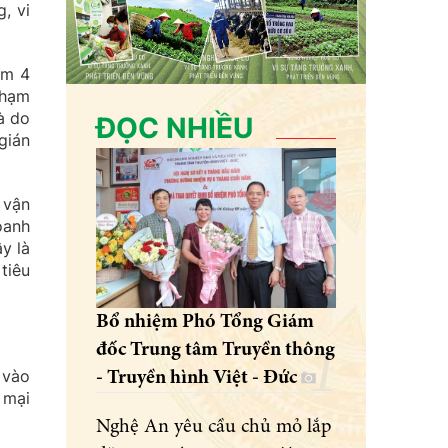
, vi
ồm 4
phạm
à do
ĐỌC NHIỀU
gián
 vận
oanh
y là
tiêu
Bổ nhiệm Phó Tổng Giám
đốc Trung tâm Truyền thông
 vào
- Truyền hình Việt - Đức
 mại
Nghệ An yêu cầu chủ mỏ lắp