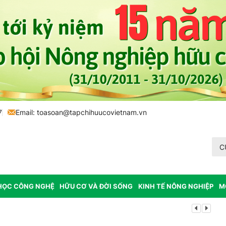
7
Email:
toasoan@tapchihuucovietnam.vn
C
HỌC CÔNG NGHỆ
HỮU CƠ VÀ ĐỜI SỐNG
KINH TẾ NÔNG NGHIỆP
M
Lâm Đồng: K