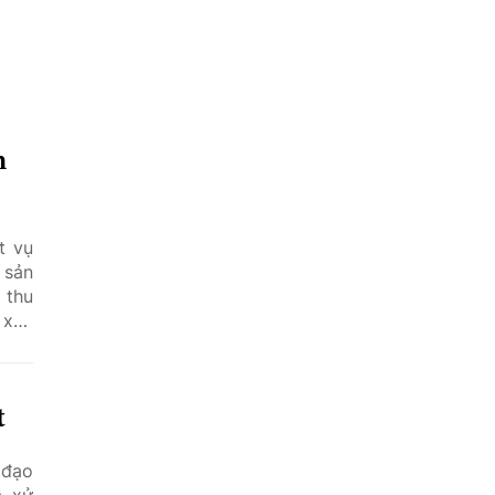
h
t vụ
 sản
 thu
 xây
 góp
 thu
ất
 đạo