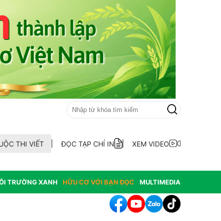
UỘC THI VIẾT
ĐỌC TẠP CHÍ IN
XEM VIDEO
ÔI TRƯỜNG XANH
HỮU CƠ VỚI BẠN ĐỌC
MULTIMEDIA
hông hợp thức hóa diện tích đất vi phạm có nguồn gốc từ phá rừ