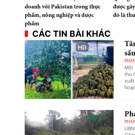
doanh với Pakistan trong thực
được gâ
phẩm, nông nghiệp và dược
đó là th
phẩm
CÁC TIN BÀI KHÁC
Tă
sầu
PHÁP
Mỗi 
thu 
xuất
hoạc
dựng
phần
mua,
PHÁP
UBN