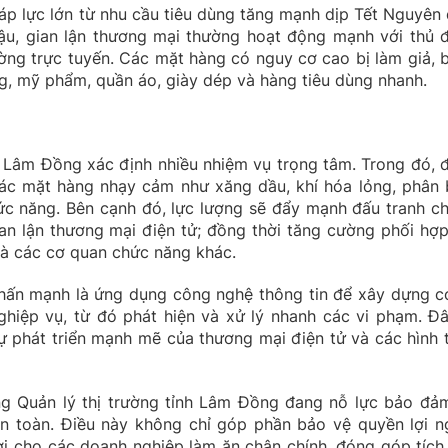
 áp lực lớn từ nhu cầu tiêu dùng tăng mạnh dịp Tết Nguyên 
lậu, gian lận thương mại thường hoạt động mạnh với thủ 
rường trực tuyến. Các mặt hàng có nguy cơ cao bị làm giả, 
, mỹ phẩm, quần áo, giày dép và hàng tiêu dùng nhanh.
g Lâm Đồng xác định nhiều nhiệm vụ trọng tâm. Trong đó, 
các mặt hàng nhạy cảm như xăng dầu, khí hóa lỏng, phân 
c năng. Bên cạnh đó, lực lượng sẽ đẩy mạnh đấu tranh c
an lận thương mại điện tử; đồng thời tăng cường phối hợp
và các cơ quan chức năng khác.
hấn mạnh là ứng dụng công nghệ thông tin để xây dựng c
ghiệp vụ, từ đó phát hiện và xử lý nhanh các vi phạm. Đâ
ự phát triển mạnh mẽ của thương mại điện tử và các hình 
ợng Quản lý thị trường tỉnh Lâm Đồng đang nỗ lực bảo đảm
an toàn. Điều này không chỉ góp phần bảo vệ quyền lợi n
lợi cho các doanh nghiệp làm ăn chân chính, đóng góp tích