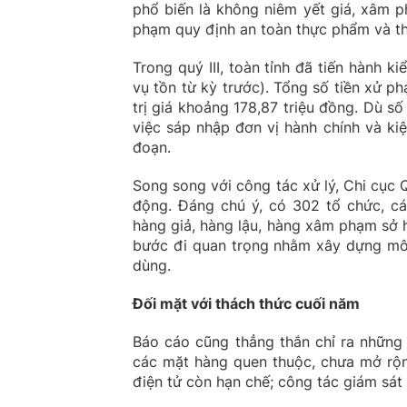
phổ biến là không niêm yết giá, xâm p
phạm quy định an toàn thực phẩm và th
Trong quý III, toàn tỉnh đã tiến hành k
vụ tồn từ kỳ trước). Tổng số tiền xử p
trị giá khoảng 178,87 triệu đồng. Dù s
việc sáp nhập đơn vị hành chính và ki
đoạn.
Song song với công tác xử lý, Chi cục Q
động. Đáng chú ý, có 302 tổ chức, cá
hàng giả, hàng lậu, hàng xâm phạm sở 
bước đi quan trọng nhằm xây dựng môi
dùng.
Đối mặt với thách thức cuối năm
Báo cáo cũng thẳng thắn chỉ ra những 
các mặt hàng quen thuộc, chưa mở rộn
điện tử còn hạn chế; công tác giám sát