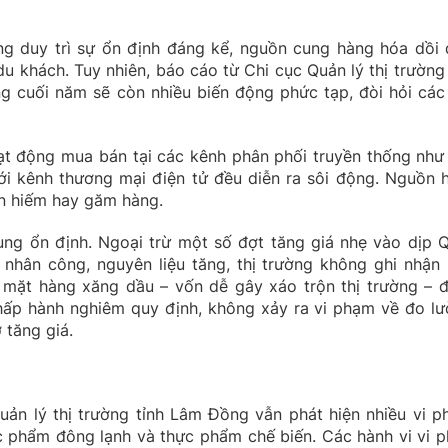
ng duy trì sự ổn định đáng kể, nguồn cung hàng hóa dồi 
u khách. Tuy nhiên, báo cáo từ Chi cục Quản lý thị trường 
 cuối năm sẽ còn nhiều biến động phức tạp, đòi hỏi các 
ạt động mua bán tại các kênh phân phối truyền thống như
 với kênh thương mại điện tử đều diễn ra sôi động. Nguồn 
an hiếm hay găm hàng.
ung ổn định. Ngoại trừ một số đợt tăng giá nhẹ vào dịp 
 nhân công, nguyên liệu tăng, thị trường không ghi nhận 
, mặt hàng xăng dầu – vốn dễ gây xáo trộn thị trường – 
hấp hành nghiêm quy định, không xảy ra vi phạm về đo lư
 tăng giá.
Quản lý thị trường tỉnh Lâm Đồng vẫn phát hiện nhiều vi p
 phẩm đông lạnh và thực phẩm chế biến. Các hành vi vi 