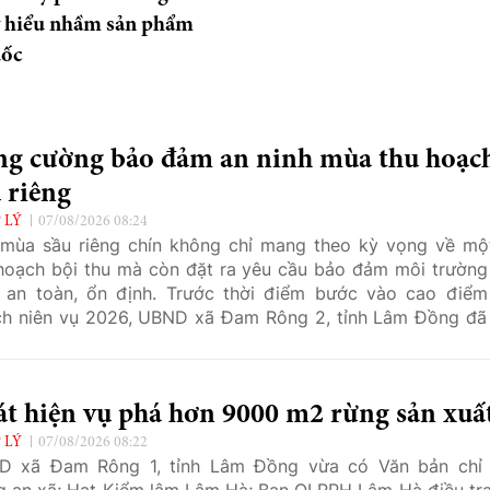
y hiểu nhầm sản phẩm
uốc
ng cường bảo đảm an ninh mùa thu hoạc
 riêng
 LÝ
07/08/2026 08:24
mùa sầu riêng chín không chỉ mang theo kỳ vọng về mộ
hoạch bội thu mà còn đặt ra yêu cầu bảo đảm môi trường
 an toàn, ổn định. Trước thời điểm bước vào cao điểm
h niên vụ 2026, UBND xã Đam Rông 2, tỉnh Lâm Đồng đã
 kế hoạch tăng cường công tác bảo đảm an ninh, trật tự,
 bảo vệ tài sản của người dân, tạo điều kiện để hoạt động
 vận chuyển và tiêu thụ sầu riêng diễn ra an toàn, thuận lợi.
Phát hiện vụ phá hơn 9000 m2 rừng sản xu
 LÝ
07/08/2026 08:22
D xã Đam Rông 1, tỉnh Lâm Đồng vừa có Văn bản chỉ