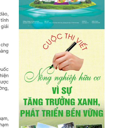
dào,
tỉnh
giải
 chợ
hàng
Quốc
hiện
được
ờng,
hạm,
phạm