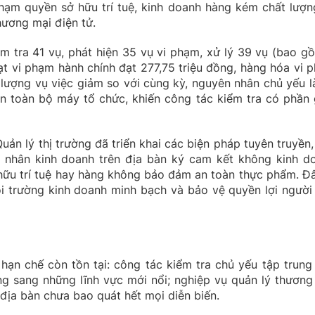
hạm quyền sở hữu trí tuệ, kinh doanh hàng kém chất lượng
ương mại điện tử.
iểm tra 41 vụ, phát hiện 35 vụ vi phạm, xử lý 39 vụ (bao g
hạt vi phạm hành chính đạt 277,75 triệu đồng, hàng hóa vi 
ố lượng vụ việc giảm so với cùng kỳ, nguyên nhân chủ yếu l
ện toàn bộ máy tổ chức, khiến công tác kiểm tra có phần 
uản lý thị trường đã triển khai các biện pháp tuyên truyền,
 nhân kinh doanh trên địa bàn ký cam kết không kinh d
hữu trí tuệ hay hàng không bảo đảm an toàn thực phẩm. Đâ
 trường kinh doanh minh bạch và bảo vệ quyền lợi người 
hạn chế còn tồn tại: công tác kiểm tra chủ yếu tập trung
g sang những lĩnh vực mới nổi; nghiệp vụ quản lý thương
 địa bàn chưa bao quát hết mọi diễn biến.