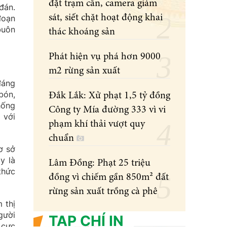
đặt trạm cân, camera giám
đán.
sát, siết chặt hoạt động khai
đoạn
buôn
thác khoáng sản
Phát hiện vụ phá hơn 9000
m2 rừng sản xuất
đáng
bón,
Đắk Lắk: Xử phạt 1,5 tỷ đồng
hống
Công ty Mía đường 333 vì vi
 với
phạm khí thải vượt quy
chuẩn
ơ sở
y là
Lâm Đồng: Phạt 25 triệu
thức
đồng vì chiếm gần 850m² đất
rừng sản xuất trồng cà phê
 thị
gười
TẠP CHÍ IN
 cực