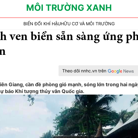
MÔI TRƯỜNG XANH
BIẾN ĐỔI KHÍ HẬU
HỮU CƠ VÀ MÔI TRƯỜNG
nh ven biển sẵn sàng ứng p
ớn
Theo dõi nnhc.vn trên
iên Giang, cần đề phòng gió mạnh, sóng lớn trong hai ngà
ự báo Khí tượng thủy văn Quốc gia.