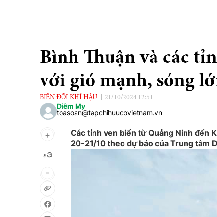
Bình Thuận và các tỉ
với gió mạnh, sóng l
BIẾN ĐỔI KHÍ HẬU
21/10/2024 12:51
Diễm My
toasoan@tapchihuucovietnam.vn
Các tỉnh ven biển từ Quảng Ninh đến K
20-21/10 theo dự báo của Trung tâm D
a
a