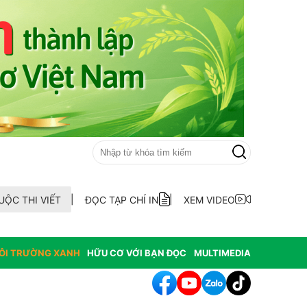
UỘC THI VIẾT
ĐỌC TẠP CHÍ IN
XEM VIDEO
ÔI TRƯỜNG XANH
HỮU CƠ VỚI BẠN ĐỌC
MULTIMEDIA
ên cánh đồng Mường Than