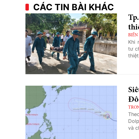
CÁC TIN BÀI KHÁC
Tp
thi
BIẾN
Khi 
tư c
thiệt
Siê
Đô
TRO
Theo
Dolp
và c