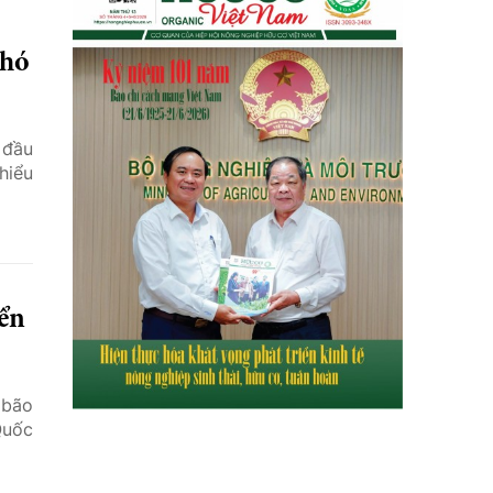
phó
 đầu
hiểu
iển
 bão
Quốc