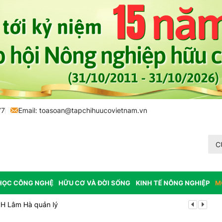
77
Email:
toasoan@tapchihuucovietnam.vn
C
HỌC CÔNG NGHỆ
HỮU CƠ VÀ ĐỜI SỐNG
KINH TẾ NÔNG NGHIỆP
M
PH Lâm Hà quản lý
Mùa xanh tr