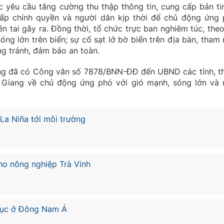
c yêu cầu tăng cường thu thập thông tin, cung cấp bản ti
cấp chính quyền và người dân kịp thời để chủ động ứng 
iên tai gây ra. Đồng thời, tổ chức trực ban nghiêm túc, theo
 sóng lớn trên biển; sự cố sạt lở bờ biển trên địa bàn, tham
ng tránh, đảm bảo an toàn.
ng đã có Công văn số 7878/BNN-ĐĐ đến UBND các tỉnh, t
 Giang về chủ động ứng phó với gió mạnh, sóng lớn và
a Niña tới môi trường
ho nông nghiệp Trà Vinh
lục ở Đông Nam Á