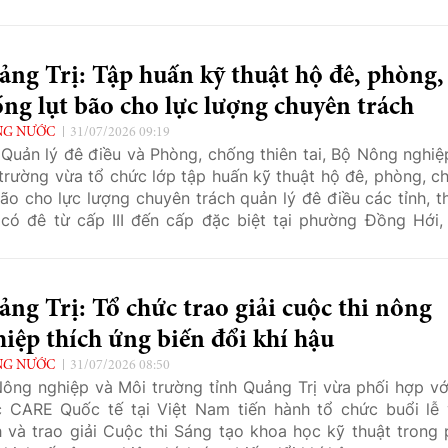
ng Trị: Tập huấn kỹ thuật hộ đê, phòng,
ng lụt bão cho lực lượng chuyên trách
NG NƯỚC
31/07/2026 09:19
Quản lý đê điều và Phòng, chống thiên tai, Bộ Nông nghiệ
trường vừa tổ chức lớp tập huấn kỹ thuật hộ đê, phòng, c
bão cho lực lượng chuyên trách quản lý đê điều các tỉnh, t
có đê từ cấp III đến cấp đặc biệt tại phường Đồng Hới, 
g Trị.
ng Trị: Tổ chức trao giải cuộc thi nông
iệp thích ứng biến đổi khí hậu
NG NƯỚC
31/07/2026 08:50
ông nghiệp và Môi trường tỉnh Quảng Trị vừa phối hợp vớ
 CARE Quốc tế tại Việt Nam tiến hành tổ chức buổi lễ 
 và trao giải Cuộc thi Sáng tạo khoa học kỹ thuật trong 