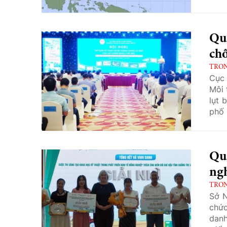
Quả
chố
TRO
Cục 
Môi 
lụt 
phố 
Quản
Quả
ngh
TRO
Sở N
chức
danh