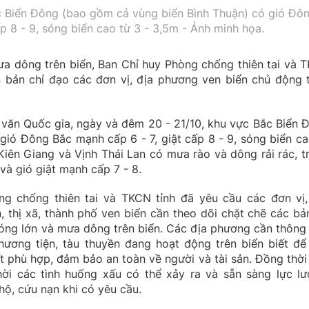
c Biển Đông (bao gồm cả vùng biển Bình Thuận) có gió Đô
p 8 - 9, sóng biển cao từ 3 - 3,5m - Ảnh minh họa.
a dông trên biển, Ban Chỉ huy Phòng chống thiên tai và 
 bản chỉ đạo các đơn vị, địa phương ven biển chủ động t
văn Quốc gia, ngày và đêm 20 - 21/10, khu vực Bắc Biển 
gió Đông Bắc mạnh cấp 6 - 7, giật cấp 8 - 9, sóng biển ca
Kiên Giang và Vịnh Thái Lan có mưa rào và dông rải rác, t
à gió giật mạnh cấp 7 - 8.
òng chống thiên tai và TKCN tỉnh đã yêu cầu các đơn vị,
, thị xã, thành phố ven biển cần theo dõi chặt chẽ các bản
sóng lớn và mưa dông trên biển. Các địa phương cần thông
hương tiện, tàu thuyền đang hoạt động trên biển biết để
t phù hợp, đảm bảo an toàn về người và tài sản. Đồng thời
 thời các tình huống xấu có thể xảy ra và sẵn sàng lực lư
hộ, cứu nạn khi có yêu cầu.