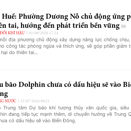
. Huế: Phường Dương Nỗ chủ động ứng 
ên tai, hướng đến phát triển bền vững
 ĐỔI KHÍ HẬU
01/08/2026 17:24
mỗi địa phương chủ động xây dựng năng lực chống chịu,
ho công tác phòng ngừa và thích ứng, sẽ góp phần giảm t
 hại do thiên tai...
u bão Dolphin chưa có dấu hiệu sẽ vào B
ng
NG NƯỚC
31/07/2026 09:21
 Trung tâm Dự báo khí tượng thủy văn quốc gia, siêu
hin đang tiếp tục mạnh thêm, di chuyển hướng về Trung 
hưa có dấu hiệu sẽ vào Biển Đông.