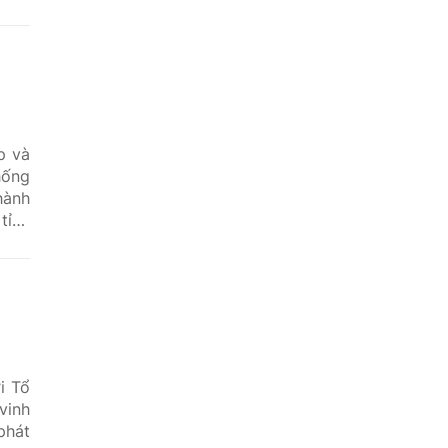
p và
hống
hành
tỉnh
i Tổ
vinh
phát