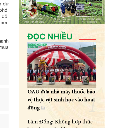
n dự
phó,
 dõi
 mưu
ĐỌC NHIỀU
hành
 mưa
OAU đưa nhà máy thuốc bảo
vệ thực vật sinh học vào hoạt
động
Lâm Đồng: Không hợp thức