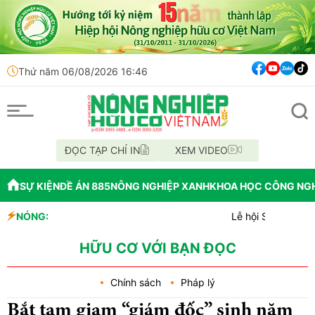
Thứ năm 06/08/2026 16:46
ĐỌC TẠP CHÍ IN
XEM VIDEO
SỰ KIỆN
ĐỀ ÁN 885
NÔNG NGHIỆP XANH
KHOA HỌC CÔNG NG
NÓNG:
Lễ hội Sầu riêng Đắk Lắk 
Bắc Ninh công bố quy hoạch 
Cách tư duy mới: Hỗ trợ n
HỮU CƠ VỚI BẠN ĐỌC
Chính sách
Pháp lý
Bắt tạm giam “giám đốc” sinh năm