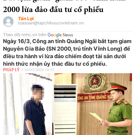
2000 lừa đảo đầu tư cổ phiếu
Tấn Lợi
toasoan@tapchihuucovietnam.vn
Theo dõi nnhc.vn trên
Ngày 16/3, Công an tỉnh Quảng Ngãi bắt tạm giam
Nguyễn Gia Bảo (SN 2000, trú tỉnh Vĩnh Long) để
điều tra hành vi lừa đảo chiếm đoạt tài sản dưới
hình thức nhận ủy thác đầu tư cổ phiếu.
PHÁP LÝ
16/03/2026 16:53