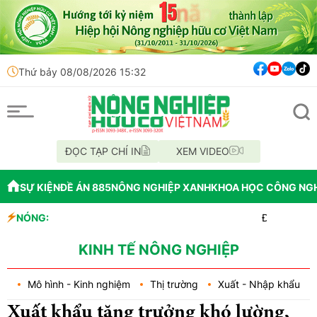
Thứ bảy 08/08/2026 15:32
ĐỌC TẠP CHÍ IN
XEM VIDEO
SỰ KIỆN
ĐỀ ÁN 885
NÔNG NGHIỆP XANH
KHOA HỌC CÔNG NG
NÓNG:
Đắk Lắk tổ chức diễ
Vĩnh Long phát hiện
Tổ chức lấy mẫu AND 7
KINH TẾ NÔNG NGHIỆP
Mô hình - Kinh nghiệm
Thị trường
Xuất - Nhập khẩu
Xuất khẩu tăng trưởng khó lường,