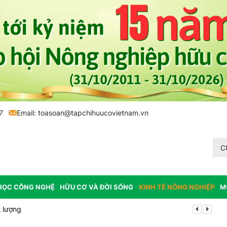
7
Email:
toasoan@tapchihuucovietnam.vn
C
HỌC CÔNG NGHỆ
HỮU CƠ VÀ ĐỜI SỐNG
KINH TẾ NÔNG NGHIỆP
M
 lượng
Tổ chức lấy m