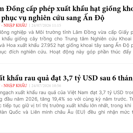
m Đồng cấp phép xuất khẩu hạt giống kh
y phục vụ nghiên cứu sang Ấn Độ
 - NHẬP KHẨU
24/07/2026 11:15
ông nghiệp và Môi trường tỉnh Lâm Đồng vừa cấp Giấy 
 khẩu giống cây trồng cho Trung tâm Nghiên cứu Khoai 
và Hoa xuất khẩu 27.952 hạt giống khoai tây sang Ấn Độ 
ục đích nghiên cứu. Hoạt động này góp phần thúc đẩy
nghiên cứu khoa học trong lĩnh vực giống cây trồng, mở r
trao đổi nguồn vật liệu di truyền phục vụ phát triển các g
i tây có năng suất, chất lượng và khả năng thích ứng cao
t khẩu rau quả đạt 3,7 tỷ USD sau 6 thá
 kiện sản xuất nông nghiệp.
 - NHẬP KHẨU
24/07/2026 10:56
ngạch xuất khẩu rau quả của Việt Nam đạt 3,7 tỷ USD tro
g đầu năm 2026, tăng 19,4% so với cùng kỳ năm trước. T
 tiếp tục giữ vị trí thị trường xuất khẩu lớn nhất, trong kh
Hàn Quốc và Liên minh châu Âu (EU) đều ghi nhận mức 
ng tích cực, tạo thêm động lực cho ngành hàng mở rộng
ng.