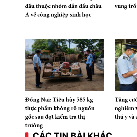
đấu thuộc nhóm dẫn đầu châu
vùng trồ
Á về công nghiệp sinh học
Đồng Nai: Tiêu hủy 585 kg
Tăng cườ
thực phẩm không rõ nguồn
nghiêm v
gốc sau đợt kiểm tra thị
thú y và
trường
CÁC TIN BÀI KHÁC