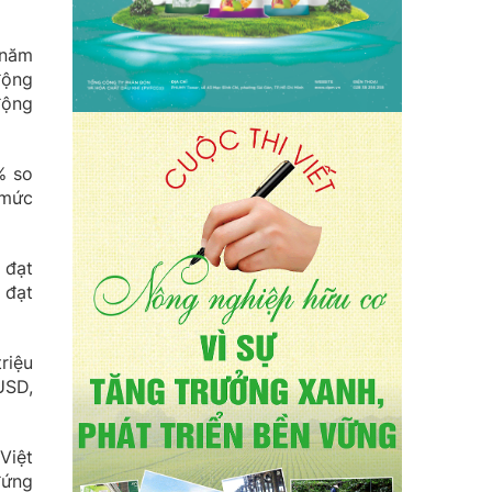
 năm
động
động
% so
 mức
 đạt
 đạt
riệu
USD,
Việt
đứng