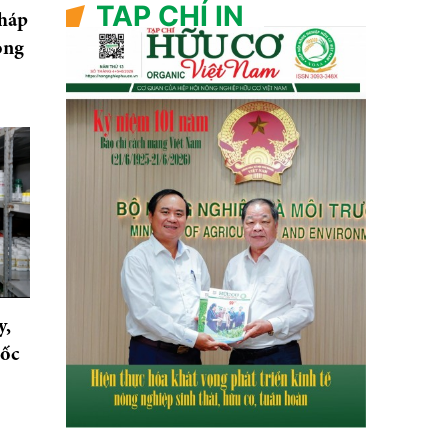
TẠP CHÍ IN
pháp
ông
y,
uốc