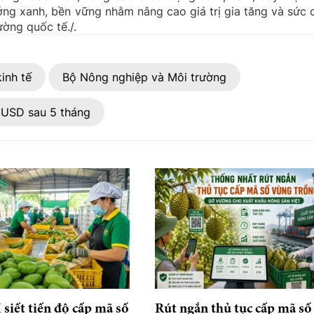
ướng xanh, bền vững nhằm nâng cao giá trị gia tăng và sức 
ường quốc tế./.
kinh tế
Bộ Nông nghiệp và Môi trường
 USD sau 5 tháng
iết tiến độ cấp mã số
Rút ngắn thủ tục cấp mã số