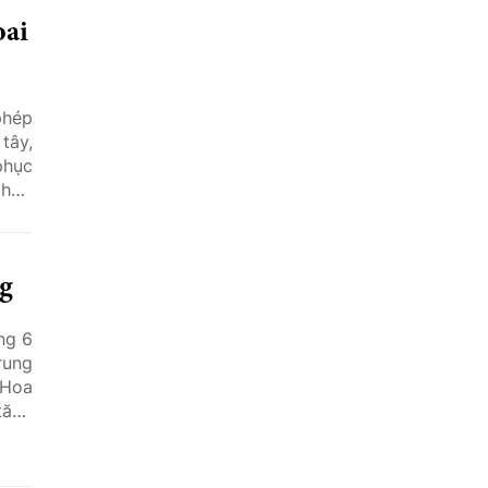
oai
phép
tây,
phục
 hợp
a cơ
iống
 với
ng
ng 6
rung
i Hoa
tăng
 thị