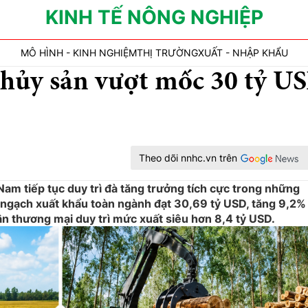
KINH TẾ NÔNG NGHIỆP
MÔ HÌNH - KINH NGHIỆM
THỊ TRƯỜNG
XUẤT - NHẬP KHẨU
hủy sản vượt mốc 30 tỷ U
Theo dõi nnhc.vn trên
am tiếp tục duy trì đà tăng trưởng tích cực trong những
 ngạch xuất khẩu toàn ngành đạt 30,69 tỷ USD, tăng 9,2%
ân thương mại duy trì mức xuất siêu hơn 8,4 tỷ USD.