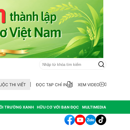
UỘC THI VIẾT
ĐỌC TẠP CHÍ IN
XEM VIDEO
ÔI TRƯỜNG XANH
HỮU CƠ VỚI BẠN ĐỌC
MULTIMEDIA
ẫu AND 70 hài cốt liệt sĩ chưa xác định thông tin tại xã Ea Kar tỉnh