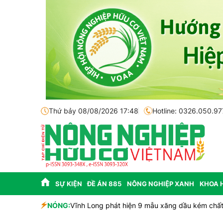
Thứ bảy 08/08/2026 17:48
Hotline: 0326.050.97
SỰ KIỆN
ĐỀ ÁN 885
NÔNG NGHIỆP XANH
KHOA 
 và tiềm năng
NÓNG:
Vĩnh Long phát hiện 9 mẫu xăng dầu kém chất