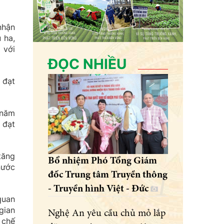
nhận
 ha,
 với
ĐỌC NHIỀU
 đạt
 năm
 đạt
tăng
Bổ nhiệm Phó Tổng Giám
nước
đốc Trung tâm Truyền thông
- Truyền hình Việt - Đức
quan
gian
Nghệ An yêu cầu chủ mỏ lắp
 chế