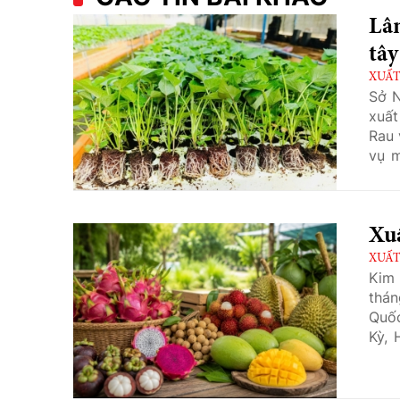
Lâ
tâ
XUẤT
Sở N
xuất
Rau 
vụ m
tác 
hội 
khoa
Xuấ
điều
XUẤT
Kim 
thán
Quốc
Kỳ, 
trưở
trườ