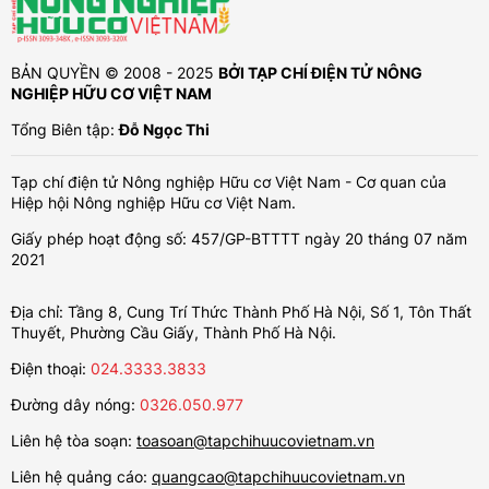
BẢN QUYỀN © 2008 - 2025
BỞI TẠP CHÍ ĐIỆN TỬ NÔNG
NGHIỆP HỮU CƠ VIỆT NAM
Tổng Biên tập:
Đỗ Ngọc Thi
Tạp chí điện tử Nông nghiệp Hữu cơ Việt Nam - Cơ quan của
Hiệp hội Nông nghiệp Hữu cơ Việt Nam.
Giấy phép hoạt động số: 457/GP-BTTTT ngày 20 tháng 07 năm
2021
Địa chỉ: Tầng 8, Cung Trí Thức Thành Phố Hà Nội, Số 1, Tôn Thất
Thuyết, Phường Cầu Giấy, Thành Phố Hà Nội.
Điện thoại:
024.3333.3833
Đường dây nóng:
0326.050.977
Liên hệ tòa soạn:
toasoan@tapchihuucovietnam.vn
Liên hệ quảng cáo:
quangcao@tapchihuucovietnam.vn