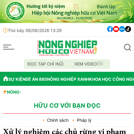
Thứ bảy 08/08/2026 13:29
ĐỌC TẠP CHÍ IN
XEM VIDEO
SỰ KIỆN
ĐỀ ÁN 885
NÔNG NGHIỆP XANH
KHOA HỌC CÔNG NG
NÓNG:
Đắk Lắk tổ chức
Vĩnh Long phát 
Tổ chức lấy mẫu 
HỮU CƠ VỚI BẠN ĐỌC
Chính sách
Pháp lý
Xử lý nghiêm các chủ rừng vi phạm