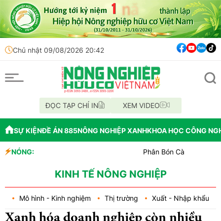
Chủ nhật 09/08/2026 20:42
ĐỌC TẠP CHÍ IN
XEM VIDEO
SỰ KIỆN
ĐỀ ÁN 885
NÔNG NGHIỆP XANH
KHOA HỌC CÔNG NG
NÓNG:
Phân Bón Cà Mau đồng hành với 
Chỉ đạo xử lý vụ phá rừng tại 
Mùa xanh trên cánh đồng Mườn
KINH TẾ NÔNG NGHIỆP
Mô hình - Kinh nghiệm
Thị trường
Xuất - Nhập khẩu
Xanh hóa doanh nghiệp còn nhiều