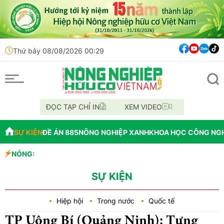
Thứ bảy 08/08/2026 00:29
ĐỌC TẠP CHÍ IN
XEM VIDEO
SỰ KIỆN
ĐỀ ÁN 885
NÔNG NGHIỆP XANH
KHOA HỌC CÔNG NG
NÓNG:
Đến năm 2045, Việt Nam 
Thông báo mất giấy tờ
Lâm Đồng: Không hợp thứ
SỰ KIỆN
Hiệp hội
Trong nước
Quốc tế
TP Uông Bí (Quảng Ninh): Tưng