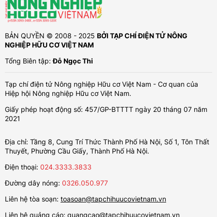
BẢN QUYỀN © 2008 - 2025
BỞI TẠP CHÍ ĐIỆN TỬ NÔNG
NGHIỆP HỮU CƠ VIỆT NAM
Tổng Biên tập:
Đỗ Ngọc Thi
Tạp chí điện tử Nông nghiệp Hữu cơ Việt Nam - Cơ quan của
Hiệp hội Nông nghiệp Hữu cơ Việt Nam.
Giấy phép hoạt động số: 457/GP-BTTTT ngày 20 tháng 07 năm
2021
Địa chỉ: Tầng 8, Cung Trí Thức Thành Phố Hà Nội, Số 1, Tôn Thất
Thuyết, Phường Cầu Giấy, Thành Phố Hà Nội.
Điện thoại:
024.3333.3833
Đường dây nóng:
0326.050.977
Liên hệ tòa soạn:
toasoan@tapchihuucovietnam.vn
Liên hệ quảng cáo:
quangcao@tapchihuucovietnam.vn