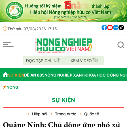
Thứ sáu 07/08/2026 17:15
ĐỌC TẠP CHÍ IN
XEM VIDEO
SỰ KIỆN
ĐỀ ÁN 885
NÔNG NGHIỆP XANH
KHOA HỌC CÔNG NG
NÓNG:
Đến năm 2045, Vi
Thông báo mất giấ
Lâm Đồng: Không 
SỰ KIỆN
Hiệp hội
Trong nước
Quốc tế
Quảng Ninh: Chủ động ứng phó xử