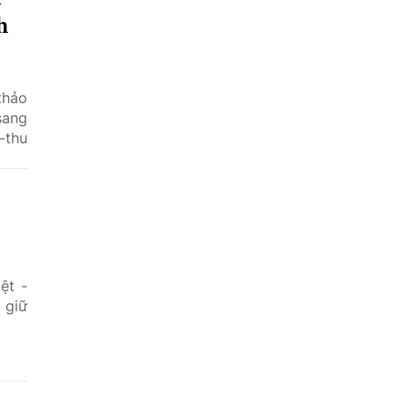
h
thảo
sang
-thu
ệt -
 giữ