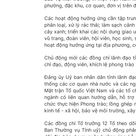
phường, đặc khu, cơ quan, đơn vị trên đ
Các hoạt động hưởng ứng cần tập trung
phân loại, xử lý rác thải; làm sạch cả
cây xanh; triển khai các nội dung giao
vũ trang, đoàn viên, hội viên, học sinh
hoạt động hưởng ứng tại địa phương, cơ
Chủ động mời các đồng chí lãnh đạo tỉ
chỉ đạo, động viên, khích lệ phong trào
Đảng ủy Uỷ ban nhân dân tỉnh lãnh đạo
thống các cơ quan nhà nước và các ngà
Mặt trận Tổ quốc Việt Nam và các tổ chứ
ngành có liên quan hướng dẫn, hỗ trợ 
chức thực hiện Phong trào; lồng ghép 
kinh tế - xã hội, bảo vệ môi trường, xâ
Các đồng chí Tổ trưởng 12 Tổ theo dõ
Ban Thường vụ Tỉnh uỷ) chủ động phân