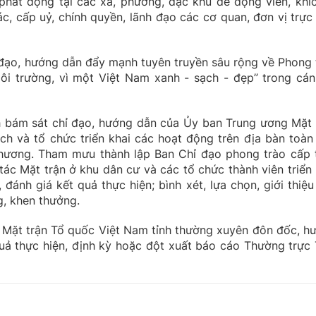
hát động tại các xã, phường, đặc khu để động viên, khíc
c, cấp uỷ, chính quyền, lãnh đạo các cơ quan, đơn vị trực 
 đạo, hướng dẫn đẩy mạnh tuyên truyền sâu rộng về Phong 
ôi trường, vì một Việt Nam xanh - sạch - đẹp” trong cán
h bám sát chỉ đạo, hướng dẫn của Ủy ban Trung ương Mặt 
 và tổ chức triển khai các hoạt động trên địa bàn toàn 
 phương. Tham mưu thành lập Ban Chỉ đạo phong trào cấp t
ác Mặt trận ở khu dân cư và các tổ chức thành viên triển 
 đánh giá kết quả thực hiện; bình xét, lựa chọn, giới thiệu
g, khen thưởng.
 Mặt trận Tổ quốc Việt Nam tỉnh thường xuyên đôn đốc, h
 quả thực hiện, định kỳ hoặc đột xuất báo cáo Thường trực 