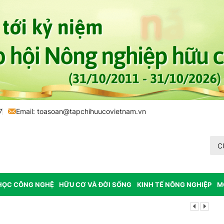
7
Email:
toasoan@tapchihuucovietnam.vn
C
HỌC CÔNG NGHỆ
HỮU CƠ VÀ ĐỜI SỐNG
KINH TẾ NÔNG NGHIỆP
M
Lâm Đồng: K