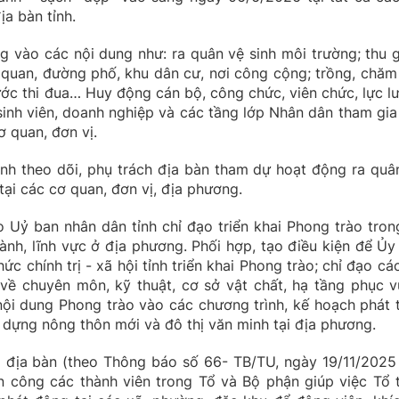
ịa bàn tỉnh.
 vào các nội dung như: ra quân vệ sinh môi trường; thu 
nh quan, đường phố, khu dân cư, nơi công cộng; trồng, chăm
 ước thi đua… Huy động cán bộ, công chức, viên chức, lực l
, sinh viên, doanh nghiệp và các tầng lớp Nhân dân tham gia
 quan, đơn vị.
nh theo dõi, phụ trách địa bàn tham dự hoạt động ra quâ
 tại các cơ quan, đơn vị, địa phương.
 Uỷ ban nhân dân tỉnh chỉ đạo triển khai Phong trào tron
nh, lĩnh vực ở địa phương. Phối hợp, tạo điều kiện để Ủy
c chính trị - xã hội tỉnh triển khai Phong trào; chỉ đạo các
về chuyên môn, kỹ thuật, cơ sở vật chất, hạ tầng phục v
nội dung Phong trào vào các chương trình, kế hoạch phát t
y dựng nông thôn mới và đô thị văn minh tại địa phương.
i địa bàn (theo Thông báo số 66- TB/TU, ngày 19/11/2025
 công các thành viên trong Tổ và Bộ phận giúp việc Tổ 