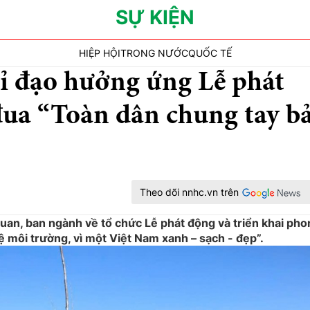
SỰ KIỆN
HIỆP HỘI
TRONG NƯỚC
QUỐC TẾ
ỉ đạo hưởng ứng Lễ phát
đua “Toàn dân chung tay b
Theo dõi nnhc.vn trên
uan, ban ngành về tổ chức Lễ phát động và triển khai pho
ệ môi trường, vì một Việt Nam xanh – sạch - đẹp”.