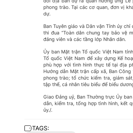
dõi địa bàn dự ra quân hưởng ứng Lễ p
phong trào. Tại các cơ quan, đơn vị khá
dự.
Ban Tuyên giáo và Dân vận Tỉnh ủy chỉ
thi đua “Toàn dân chung tay bảo vệ m
đảng viên và các tầng lớp Nhân dân.
Ủy ban Mặt trận Tổ quốc Việt Nam tỉn
Tổ quốc Việt Nam để xây dựng Kế hoạch
phù hợp với tình hình thực tế tại địa
Hướng dẫn Mặt trận cấp xã, Ban Công t
phong trào; tổ chức kiểm tra, giám sát,
tập thể, cá nhân tiêu biểu để biểu dươn
Giao Đảng uỷ, Ban Thường trực Ủy ban
dẫn, kiểm tra, tổng hợp tình hình, kết
ủy./.
TAGS: