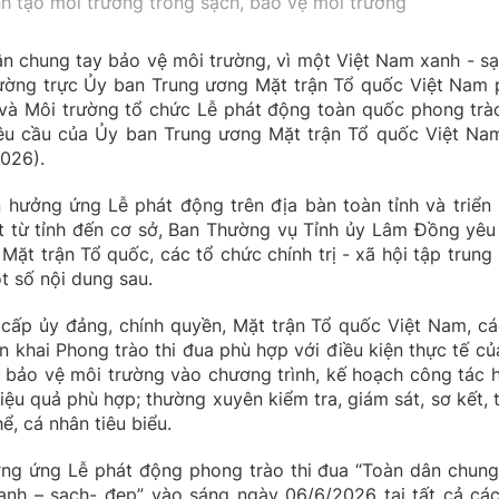
nh tạo môi trường trong sạch, bảo vệ môi trường
n chung tay bảo vệ môi trường, vì một Việt Nam xanh - sạ
hường trực Ủy ban Trung ương Mặt trận Tổ quốc Việt Nam 
và Môi trường tổ chức Lễ phát động toàn quốc phong trào
u cầu của Ủy ban Trung ương Mặt trận Tổ quốc Việt Nam
026).
 hưởng ứng Lễ phát động trên địa bàn toàn tỉnh và triển 
t từ tỉnh đến cơ sở, Ban Thường vụ Tỉnh ủy Lâm Đồng yêu
Mặt trận Tổ quốc, các tổ chức chính trị - xã hội tập trung 
ột số nội dung sau.
cấp ủy đảng, chính quyền, Mặt trận Tổ quốc Việt Nam, cá
iển khai Phong trào thi đua phù hợp với điều kiện thực tế củ
g bảo vệ môi trường vào chương trình, kế hoạch công tác 
ệu quả phù hợp; thường xuyên kiểm tra, giám sát, sơ kết, 
ể, cá nhân tiêu biểu.
ởng ứng Lễ phát động phong trào thi đua “Toàn dân chung
anh – sạch- đẹp” vào sáng ngày 06/6/2026 tại tất cả các