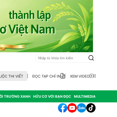
UỘC THI VIẾT
ĐỌC TẠP CHÍ IN
XEM VIDEO
ÔI TRƯỜNG XANH
HỮU CƠ VỚI BẠN ĐỌC
MULTIMEDIA
hông hợp thức hóa diện tích đất vi phạm có nguồn gốc từ phá rừ