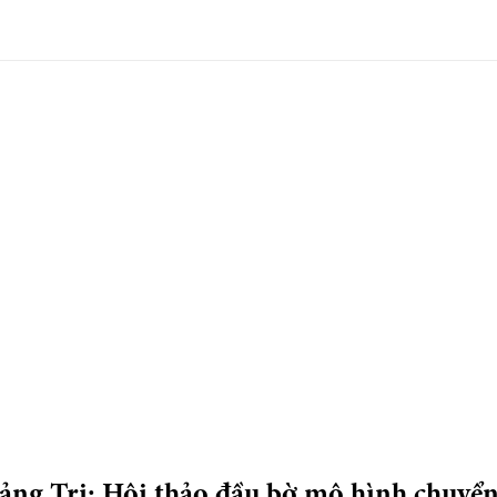
ảng Trị: Hội thảo đầu bờ mô hình chuyể