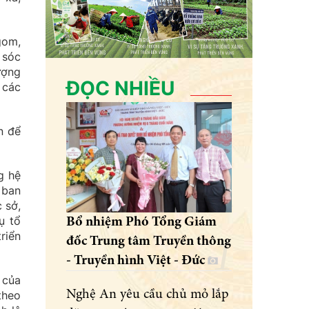
gom,
 sóc
ượng
ĐỌC NHIỀU
 các
n để
g hệ
 ban
 sở,
ụ tổ
Bổ nhiệm Phó Tổng Giám
riển
đốc Trung tâm Truyền thông
- Truyền hình Việt - Đức
 của
Nghệ An yêu cầu chủ mỏ lắp
theo