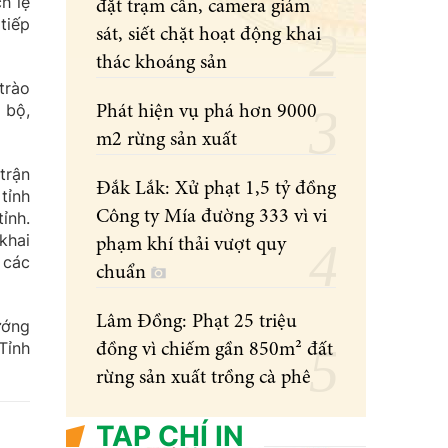
h lệ
đặt trạm cân, camera giám
tiếp
sát, siết chặt hoạt động khai
thác khoáng sản
trào
 bộ,
Phát hiện vụ phá hơn 9000
m2 rừng sản xuất
trận
Đắk Lắk: Xử phạt 1,5 tỷ đồng
tỉnh
Công ty Mía đường 333 vì vi
ỉnh.
khai
phạm khí thải vượt quy
 các
chuẩn
Lâm Đồng: Phạt 25 triệu
ướng
Tỉnh
đồng vì chiếm gần 850m² đất
rừng sản xuất trồng cà phê
TẠP CHÍ IN