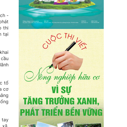
ch -
phát
 thi
 tại
khai
 cầu
lãnh
c tổ
a cơ
hằng
tổng
 tay
 xã,