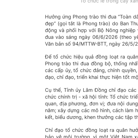
Tổ chức lễ trồng cây xa
Hưởng ứng Phong trào thi đua “Toàn dâ
đẹp” (gọi tắt là Phong trào) do Ban T
động và phối hợp với Bộ Nông nghiệp 
đua vào sáng ngày 06/6/2026 (theo yê
Văn bản số 94/MTTW-BTT, ngày 26/5/2
Để tổ chức hiệu quả đồng loạt ra quân
Phong trào thi đua đồng bộ, thống nhấ
các cấp ủy, tổ chức đảng, chính quyền, 
đạo, chỉ đạo, triển khai thực hiện tốt m
Cụ thể, Tỉnh ủy Lâm Đồng chỉ đạo các 
chức chính trị - xã hội tỉnh: Tổ chức tr
quan, địa phương, đơn vị; đưa nội dun
năm; xây dựng các mô hình, cách làm hi
kết, biểu dương, khen thưởng các tập th
Chỉ đạo tổ chức đồng loạt ra quân hư
bảo vệ môi trường, vì một Việt Nam x