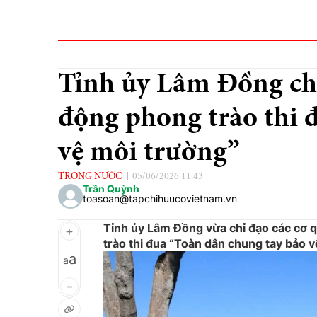
Tỉnh ủy Lâm Đồng ch
động phong trào thi 
vệ môi trường”
TRONG NƯỚC
05/06/2026 11:43
Trần Quỳnh
toasoan@tapchihuucovietnam.vn
Tỉnh ủy Lâm Đồng vừa chỉ đạo các cơ q
trào thi đua “Toàn dân chung tay bảo v
a
a