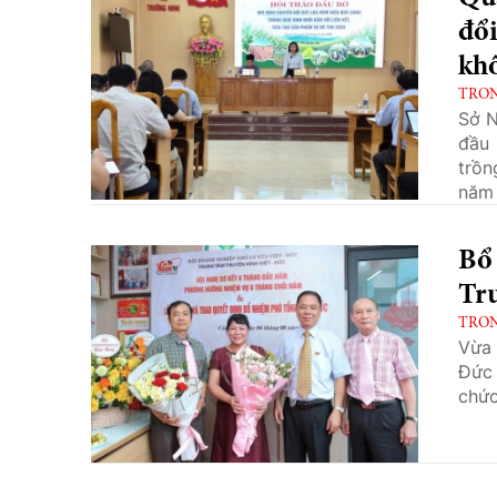
đổi
kh
TRO
Sở N
đầu 
trồn
năm 
Bổ
Tru
TRO
Vừa 
Đức 
chức