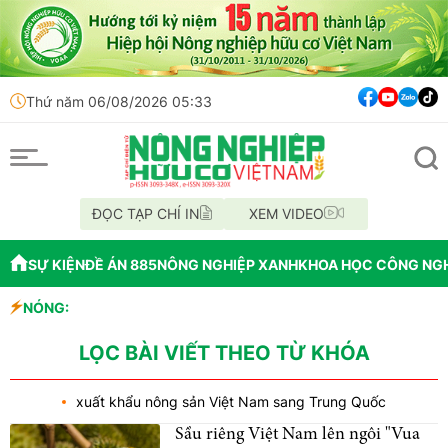
Thứ năm 06/08/2026 05:33
ĐỌC TẠP CHÍ IN
XEM VIDEO
SỰ KIỆN
ĐỀ ÁN 885
NÔNG NGHIỆP XANH
KHOA HỌC CÔNG NG
oát rau sau thu hoạch
NÓNG:
ất khoai tây
 sản thôn An Xuân Đông
LỌC BÀI VIẾT THEO TỪ KHÓA
xuất khẩu nông sản Việt Nam sang Trung Quốc
Sầu riêng Việt Nam lên ngôi "Vua