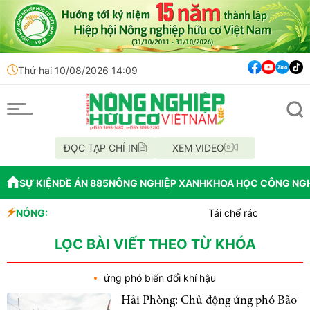
Thứ hai 10/08/2026 14:09
ĐỌC TẠP CHÍ IN
XEM VIDEO
SỰ KIỆN
ĐỀ ÁN 885
NÔNG NGHIỆP XANH
KHOA HỌC CÔNG NG
NÓNG:
Tái chế rác thực phẩm c
Kenya biến phế phụ phẩm
Sức sống kỳ diệu của th
LỌC BÀI VIẾT THEO TỪ KHÓA
ứng phó biến đổi khí hậu
Hải Phòng: Chủ động ứng phó Bão