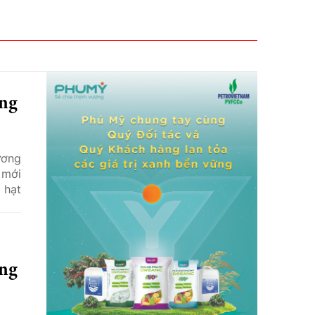
ông
ương
 mới
 hạt
ông