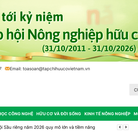
7
Email:
toasoan@tapchihuucovietnam.vn
C
HỌC CÔNG NGHỆ
HỮU CƠ VÀ ĐỜI SỐNG
KINH TẾ NÔNG NGHIỆP
M
ội Sầu riêng năm 2026 quy mô lớn và tiềm năng
Vĩnh Long p