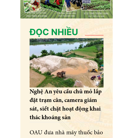
ĐỌC NHIỀU
Nghệ An yêu cầu chủ mỏ lắp
đặt trạm cân, camera giám
sát, siết chặt hoạt động khai
thác khoáng sản
OAU đưa nhà máy thuốc bảo