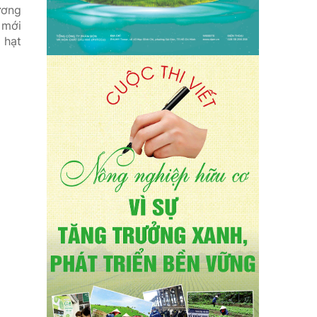
ương
 mới
 hạt