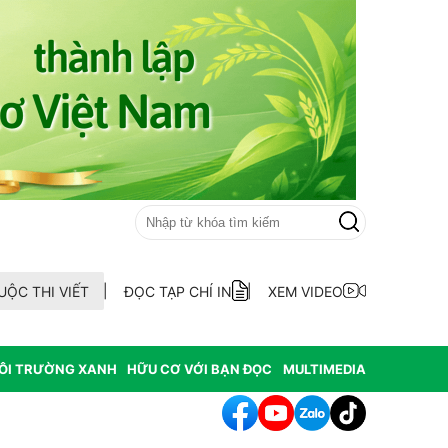
UỘC THI VIẾT
ĐỌC TẠP CHÍ IN
XEM VIDEO
ÔI TRƯỜNG XANH
HỮU CƠ VỚI BẠN ĐỌC
MULTIMEDIA
hát hiện 9 mẫu xăng dầu kém chất lượng