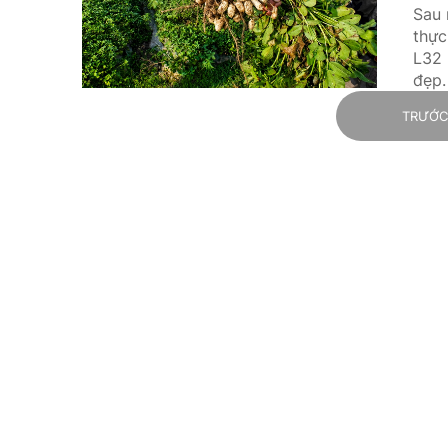
Sau 
thực
L32 
đẹp.
TRƯỚ