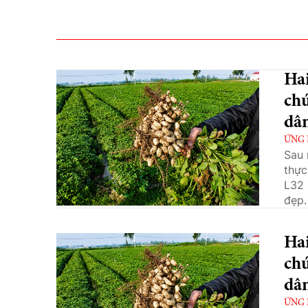
Hai
chứ
dâ
ỨNG
Sau 
thực
L32 
đẹp.
Hai
chứ
dâ
ỨNG