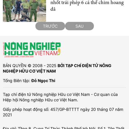
nhốt trái phép 6 cá thể chim hoang
dã
TRƯỚC
SAU
BẢN QUYỀN © 2008 - 2025
BỞI TẠP CHÍ ĐIỆN TỬ NÔNG
NGHIỆP HỮU CƠ VIỆT NAM
Tổng Biên tập:
Đỗ Ngọc Thi
Tạp chí điện tử Nông nghiệp Hữu cơ Việt Nam - Cơ quan của
Hiệp hội Nông nghiệp Hữu cơ Việt Nam.
Giấy phép hoạt động số: 457/GP-BTTTT ngày 20 tháng 07 năm
2021
Địa chỉ: Tầng 8, Cung Trí Thức Thành Phố Hà Nội, Số 1, Tôn Thất