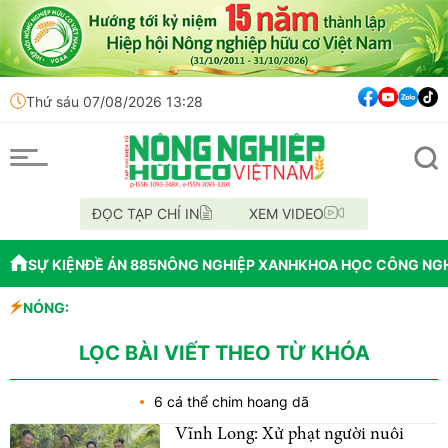
Thứ sáu 07/08/2026 13:28
ĐỌC TẠP CHÍ IN
XEM VIDEO
SỰ KIỆN
ĐỀ ÁN 885
NÔNG NGHIỆP XANH
KHOA HỌC CÔNG NG
2026
NÓNG:
gốc trên xe khách
 Hoa Kỳ
LỌC BÀI VIẾT THEO TỪ KHÓA
6 cá thể chim hoang dã
Vĩnh Long: Xử phạt người nuôi