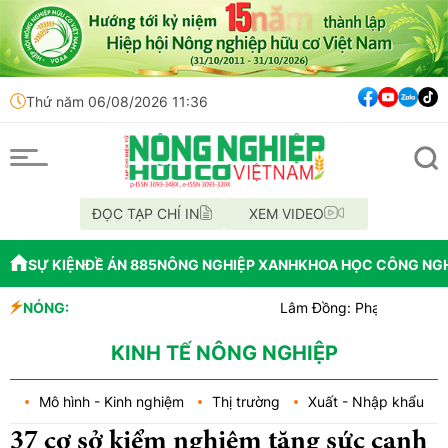
Thứ năm 06/08/2026 11:36
ĐỌC TẠP CHÍ IN
XEM VIDEO
SỰ KIỆN
ĐỀ ÁN 885
NÔNG NGHIỆP XANH
KHOA HỌC CÔNG NG
NÓNG:
Lâm Đồng: Phạt 25 triệu đồng vì c
Cách mạng công nghệ cao: Lời giải 
An Giang khởi tố vụ án làm giả gạo 
KINH TẾ NÔNG NGHIỆP
Mô hình - Kinh nghiệm
Thị trường
Xuất - Nhập khẩu
37 cơ sở kiểm nghiệm tăng sức cạnh