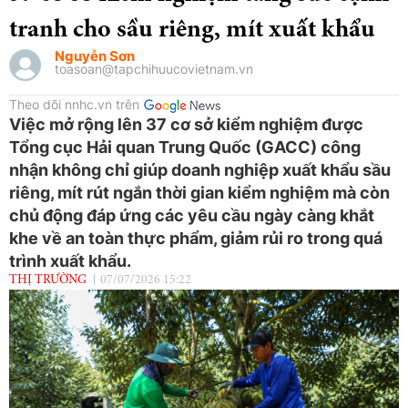
tranh cho sầu riêng, mít xuất khẩu
Nguyễn Sơn
toasoan@tapchihuucovietnam.vn
Theo dõi nnhc.vn trên
Việc mở rộng lên 37 cơ sở kiểm nghiệm được
Tổng cục Hải quan Trung Quốc (GACC) công
nhận không chỉ giúp doanh nghiệp xuất khẩu sầu
riêng, mít rút ngắn thời gian kiểm nghiệm mà còn
chủ động đáp ứng các yêu cầu ngày càng khắt
khe về an toàn thực phẩm, giảm rủi ro trong quá
trình xuất khẩu.
THỊ TRƯỜNG
07/07/2026 15:22