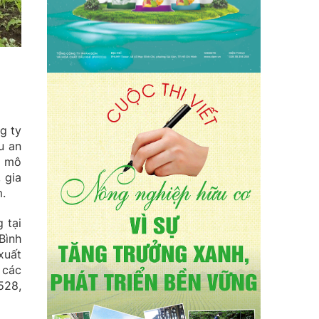
g ty
u an
h mô
 gia
m.
 tại
Bình
xuất
 các
528,