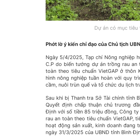
Dự án có mục tiêu 
Phớt lờ ý kiến chỉ đạo của Chủ tịch UB
Ngày 5/4/2025, Tạp chí Nông nghiệp h
C.P do biến tướng dự án trồng rau an 
toàn theo tiêu chuẩn VietGAP ở thôn 
hình nông nghiệp tuần hoàn với quy trì
cầm, nuôi trùn quế và tổ chức du lịch t
Sau khi bị Thanh tra Sở Tài chính tỉnh 
Quyết định chấp thuận chủ trương đ
Định với số tiền 85 triệu đồng, Công t
rau an toàn theo tiêu chuẩn VietGAP, t
hoạt động sản xuất, kinh doanh đang t
ngày 31/3/2025 của UBND tỉnh Bình Địn