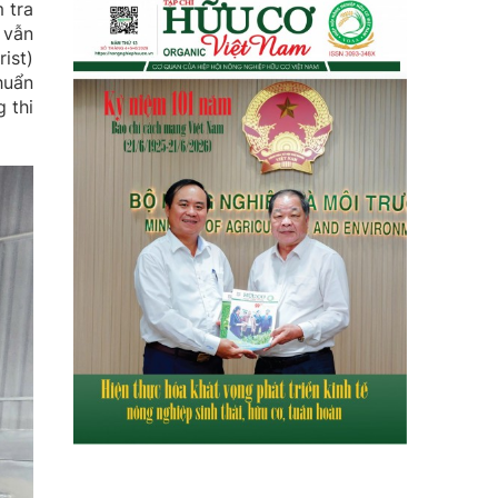
 tra
 vẫn
ist)
huẩn
 thi