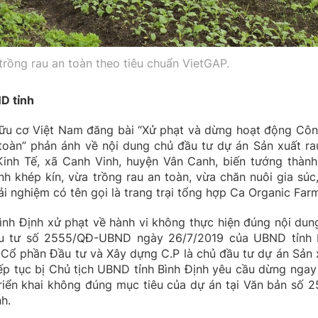
trồng rau an toàn theo tiêu chuẩn VietGAP.
ND tỉnh
ữu cơ Việt Nam đăng bài “Xử phạt và dừng hoạt động Côn
toàn” phản ánh về nội dung chủ đầu tư dự án Sản xuất ra
Kinh Tế, xã Canh Vinh, huyện Vân Canh, biến tướng thàn
nh khép kín, vừa trồng rau an toàn, vừa chăn nuôi gia súc,
rải nghiệm có tên gọi là trang trại tổng hợp Ca Organic Far
Bình Định xử phạt về hành vi không thực hiện đúng nội dung
ầu tư số 2555/QĐ-UBND ngày 26/7/2019 của UBND tỉnh 
y Cổ phần Đầu tư và Xây dựng C.P là chủ đầu tư dự án Sản 
iếp tục bị Chủ tịch UBND tỉnh Bình Định yêu cầu dừng ngay
riển khai không đúng mục tiêu của dự án tại Văn bản số 2
h.