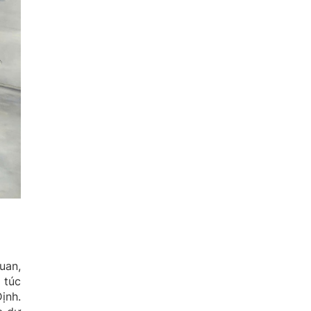
uan,
 túc
ịnh.