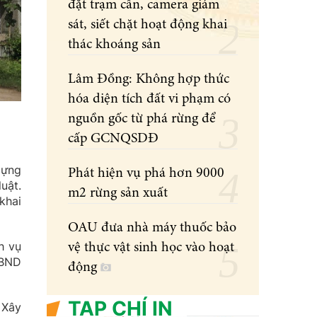
đặt trạm cân, camera giám
sát, siết chặt hoạt động khai
thác khoáng sản
Lâm Đồng: Không hợp thức
hóa diện tích đất vi phạm có
nguồn gốc từ phá rừng để
cấp GCNQSDĐ
dựng
Phát hiện vụ phá hơn 9000
uật.
m2 rừng sản xuất
khai
OAU đưa nhà máy thuốc bảo
h vụ
vệ thực vật sinh học vào hoạt
UBND
động
TẠP CHÍ IN
 Xây