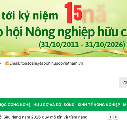
7
Email:
toasoan@tapchihuucovietnam.vn
C
HỌC CÔNG NGHỆ
HỮU CƠ VÀ ĐỜI SỐNG
KINH TẾ NÔNG NGHIỆP
M
ội Sầu riêng năm 2026 quy mô lớn và tiềm năng
Vĩnh Long p