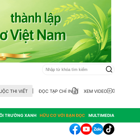
UỘC THI VIẾT
ĐỌC TẠP CHÍ IN
XEM VIDEO
ÔI TRƯỜNG XANH
HỮU CƠ VỚI BẠN ĐỌC
MULTIMEDIA
hát hiện 9 mẫu xăng dầu kém chất lượng