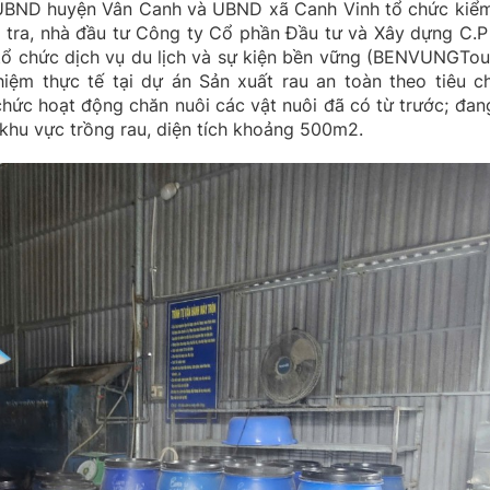
UBND huyện Vân Canh và UBND xã Canh Vinh tổ chức kiểm
ểm tra, nhà đầu tư Công ty Cổ phần Đầu tư và Xây dựng C.P
 tổ chức dịch vụ du lịch và sự kiện bền vững (BENVUNGTour
ghiệm thực tế tại dự án Sản xuất rau an toàn theo tiêu c
hức hoạt động chăn nuôi các vật nuôi đã có từ trước; đang
khu vực trồng rau, diện tích khoảng 500m2.