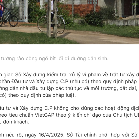
tường rào cổng ngõ bít lối đi đường dân sinh.
h giao Sở Xây dựng kiểm tra, xử lý vi phạm về trật tự xây 
phần Đầu tư và Xây dựng C.P (nếu có) theo quy định pháp l
g dẫn nhà đầu tư lập các thủ tục về môi trường, đất đai, 
có) theo quy định của pháp luật.
u tư và Xây dựng C.P không cho dừng các hoạt động dịc
 theo tiêu chuẩn VietGAP theo ý kiến chỉ đạo của Chủ tịch 
c đón khách.
nh nêu rõ, ngày 16/4/2025, Sở Tài chính phối hợp với Sở