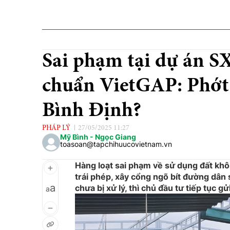
Sai phạm tại dự án SX
chuẩn VietGAP: Phớt 
Bình Định?
PHÁP LÝ
27/05/2025 11:27
Mỹ Bình - Ngọc Giang
toasoan@tapchihuucovietnam.vn
Hàng loạt sai phạm về sử dụng đất khô
trái phép, xây cổng ngõ bít đường dân 
a
chưa bị xử lý, thì chủ đầu tư tiếp tục g
a