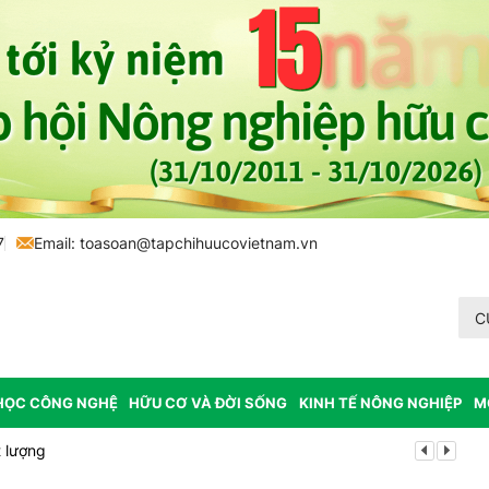
7
Email:
toasoan@tapchihuucovietnam.vn
C
HỌC CÔNG NGHỆ
HỮU CƠ VÀ ĐỜI SỐNG
KINH TẾ NÔNG NGHIỆP
M
 lượng
Tổ chức lấy m