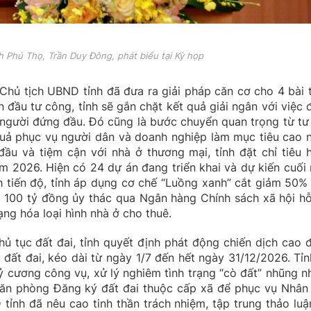
h Phú Thọ, Trần Duy Đông, phát biểu tại Kỳ họp
 Chủ tịch UBND tỉnh đã đưa ra giải pháp căn cơ cho 4 bài 
 đầu tư công, tỉnh sẽ gắn chặt kết quả giải ngân với việc 
a người đứng đầu. Đó cũng là bước chuyển quan trọng từ tư
 quả phục vụ người dân và doanh nghiệp làm mục tiêu cao n
đầu và tiệm cận với nhà ở thương mại, tỉnh đặt chỉ tiêu 
ăm 2026. Hiện có 24 dự án đang triển khai và dự kiến cuối
 tiến độ, tỉnh áp dụng cơ chế “Luồng xanh” cắt giảm 50% 
ng 100 tỷ đồng ủy thác qua Ngân hàng Chính sách xã hội hỗ
ng hóa loại hình nhà ở cho thuê.
thủ tục đất đai, tỉnh quyết định phát động chiến dịch cao 
đất đai, kéo dài từ ngày 1/7 đến hết ngày 31/12/2026. Tỉn
kỷ cương công vụ, xử lý nghiêm tình trạng “cò đất” nhũng nh
 Văn phòng Đăng ký đất đai thuộc cấp xã để phục vụ Nhân
 tỉnh đã nêu cao tinh thần trách nhiệm, tập trung thảo luậ