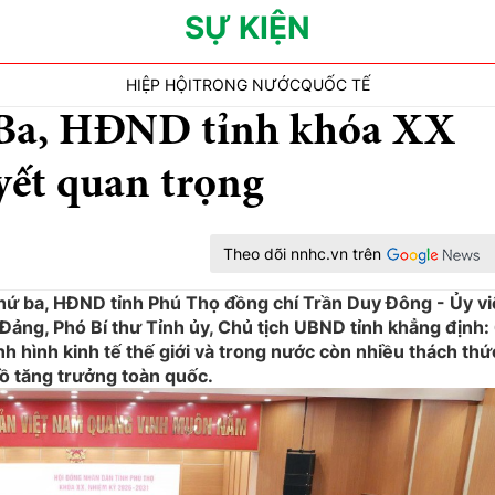
SỰ KIỆN
HIỆP HỘI
TRONG NƯỚC
QUỐC TẾ
 Ba, HĐND tỉnh khóa XX
yết quan trọng
Theo dõi nnhc.vn trên
hứ ba, HĐND tỉnh Phú Thọ đồng chí Trần Duy Đông - Ủy v
ảng, Phó Bí thư Tỉnh ủy, Chủ tịch UBND tỉnh khẳng định:
h hình kinh tế thế giới và trong nước còn nhiều thách thứ
ồ tăng trưởng toàn quốc.