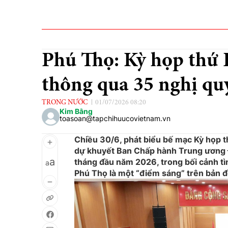
Phú Thọ: Kỳ họp thứ
thông qua 35 nghị qu
TRONG NƯỚC
01/07/2026 08:20
Kim Bằng
toasoan@tapchihuucovietnam.vn
Chiều 30/6, phát biểu bế mạc Kỳ họp t
dự khuyết Ban Chấp hành Trung ương Đ
a
tháng đầu năm 2026, trong bối cảnh tìn
a
Phú Thọ là một “điểm sáng” trên bản đ