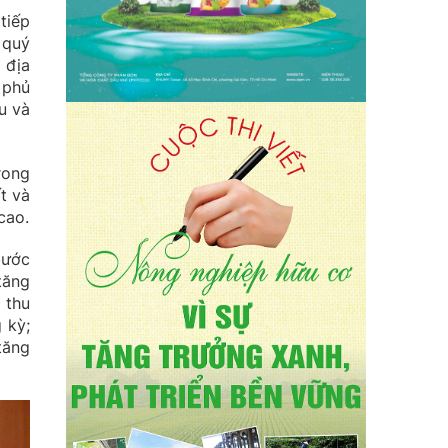
tiếp
 quý
 địa
 phủ
u và
rong
t và
cao.
bước
tăng
 thu
 kỳ;
tăng