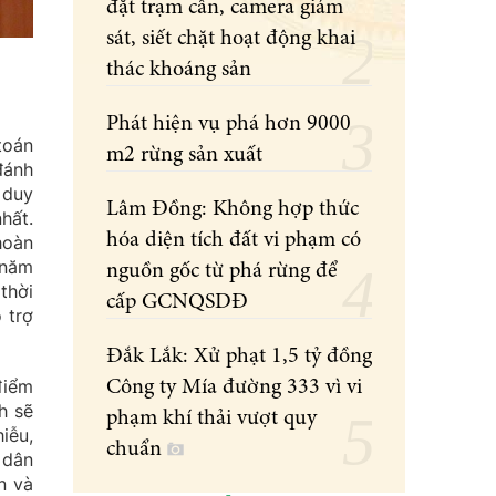
đặt trạm cân, camera giám
sát, siết chặt hoạt động khai
thác khoáng sản
Phát hiện vụ phá hơn 9000
toán
m2 rừng sản xuất
đánh
 duy
Lâm Đồng: Không hợp thức
hất.
hóa diện tích đất vi phạm có
hoàn
 năm
nguồn gốc từ phá rừng để
thời
cấp GCNQSDĐ
 trợ
Đắk Lắk: Xử phạt 1,5 tỷ đồng
điểm
Công ty Mía đường 333 vì vi
h sẽ
phạm khí thải vượt quy
iễu,
chuẩn
 dân
n và