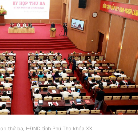
ọp thứ ba, HĐND tỉnh Phú Thọ khóa XX.