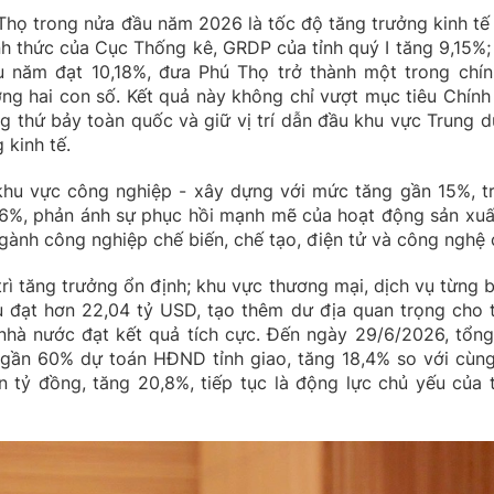
 Thọ trong nửa đầu năm 2026 là tốc độ tăng trưởng kinh tế 
ính thức của Cục Thống kê, GRDP của tỉnh quý I tăng 9,15%;
ầu năm đạt 10,18%, đưa Phú Thọ trở thành một trong chín
g hai con số. Kết quả này không chỉ vượt mục tiêu Chính
 thứ bảy toàn quốc và giữ vị trí dẫn đầu khu vực Trung d
 kinh tế.
 khu vực công nghiệp - xây dựng với mức tăng gần 15%, t
16%, phản ánh sự phục hồi mạnh mẽ của hoạt động sản xuấ
gành công nghiệp chế biến, chế tạo, điện tử và công nghệ 
trì tăng trưởng ổn định; khu vực thương mại, dịch vụ từng 
u đạt hơn 22,04 tỷ USD, tạo thêm dư địa quan trọng cho 
 nhà nước đạt kết quả tích cực. Đến ngày 29/6/2026, tổng
 gần 60% dự toán HĐND tỉnh giao, tăng 18,4% so với cùng
ìn tỷ đồng, tăng 20,8%, tiếp tục là động lực chủ yếu của 