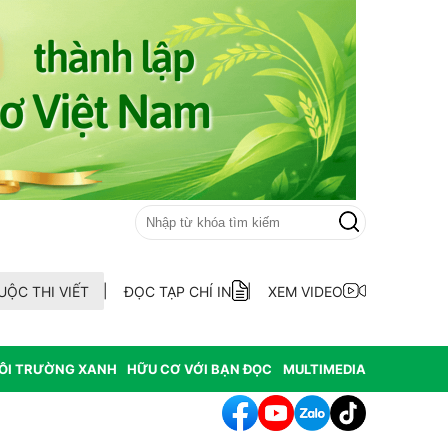
UỘC THI VIẾT
ĐỌC TẠP CHÍ IN
XEM VIDEO
ÔI TRƯỜNG XANH
HỮU CƠ VỚI BẠN ĐỌC
MULTIMEDIA
ẫu AND 70 hài cốt liệt sĩ chưa xác định thông tin tại xã Ea Kar tỉnh