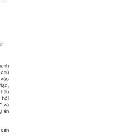
hứ
mạnh
 chủ
 vào
đạo,
tiến
 hội
” và
ự án
 cán