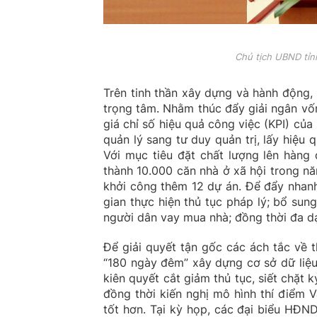
Chủ tịch UBND tỉn
Trên tinh thần xây dựng và hành động,
trọng tâm. Nhằm thúc đẩy giải ngân vốn
giá chỉ số hiệu quả công việc (KPI) củ
quản lý sang tư duy quản trị, lấy hiệu
Với mục tiêu đặt chất lượng lên hàng 
thành 10.000 căn nhà ở xã hội trong n
khởi công thêm 12 dự án. Để đẩy nhanh
gian thực hiện thủ tục pháp lý; bổ su
người dân vay mua nhà; đồng thời đa dạ
​Để giải quyết tận gốc các ách tắc về 
“180 ngày đêm” xây dựng cơ sở dữ liệu 
kiên quyết cắt giảm thủ tục, siết chặt 
đồng thời kiến nghị mô hình thí điểm
tốt hơn. Tại kỳ họp, các đại biểu HĐND