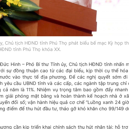
ủy, Chủ tịch HĐND tỉnh Phú Thọ phát biểu bế mạc Kỳ họp t
HĐND tỉnh Phú Thọ khóa XX.
 Đức Hinh – Phó Bí thư Tỉnh ủy, Chủ tịch HĐND tỉnh nhấn 
ới sự đồng thuận cao từ các đại biểu, kịp thời cụ thể hóa
nước vào thực tế địa phương. Để các nghị quyết sớm đi
h yêu cầu UBND tỉnh và các cấp, các ngành tập trung chỉ 
ng cả năm là 11%. Nhiệm vụ trọng tâm bao gồm đẩy nhanh 
ểm giải phóng mặt bằng và hoàn thành kế hoạch nhà ở xã
huyển đổi số; vận hành hiệu quả cơ chế “Luồng xanh 24 giờ
ọng điểm để thu hút đầu tư, tháo gỡ khó khăn cho 99/149 d
hương cần kịp triển khai chính sách thu hút nhân tài; hỗ trợ