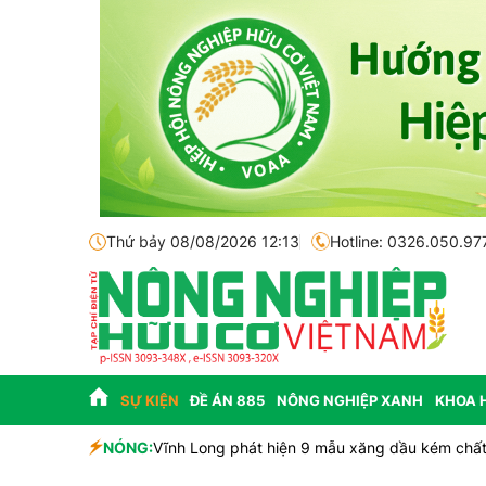
Thứ bảy 08/08/2026 12:13
Hotline: 0326.050.97
SỰ KIỆN
ĐỀ ÁN 885
NÔNG NGHIỆP XANH
KHOA 
 và tiềm năng
NÓNG:
Vĩnh Long phát hiện 9 mẫu xăng dầu kém chất