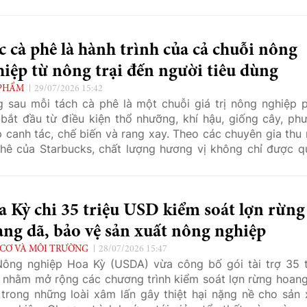
 nông nghiệp thông minh được kỳ vọng sẽ thúc đẩy quá t
iới hóa, giảm lao động thủ công và nâng cao hiệu quả sản 
 nghiệp tại nhiều thị trường mới nổi.
 cà phê là hành trình của cả chuỗi nông
iệp từ nông trại đến người tiêu dùng
PHẨM
29/07/2026 15:42
 sau mỗi tách cà phê là một chuỗi giá trị nông nghiệp 
 bắt đầu từ điều kiện thổ nhưỡng, khí hậu, giống cây, ph
 canh tác, chế biến và rang xay. Theo các chuyên gia thu
hê của Starbucks, chất lượng hương vị không chỉ được q
 tại quầy pha chế mà được hình thành ngay từ những 
g, nơi hàng triệu nông dân tạo nên nền tảng cho ngành cà
 cầu.
 Kỳ chi 35 triệu USD kiểm soát lợn rừng
ng dã, bảo vệ sản xuất nông nghiệp
CƠ VÀ MÔI TRƯỜNG
28/07/2026 15:47
ông nghiệp Hoa Kỳ (USDA) vừa công bố gói tài trợ 35 t
nhằm mở rộng các chương trình kiểm soát lợn rừng hoang
trong những loài xâm lấn gây thiệt hại nặng nề cho sản 