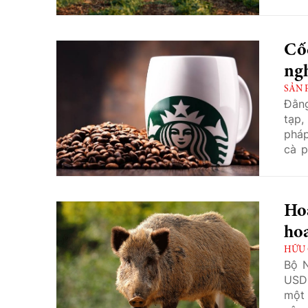
pháp
cơ g
nông
Cốc
ngh
SẢN 
Đằng
tạp,
pháp
cà p
định
trồn
toàn
Hoa
hoa
HỮU 
Bộ N
USD 
một 