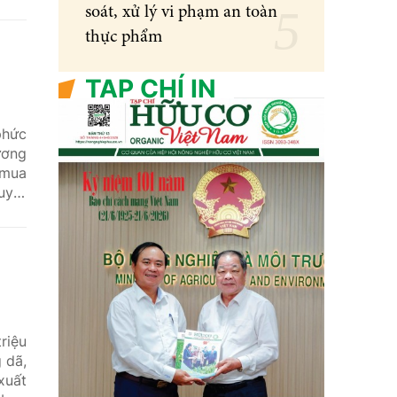
rình
soát, xử lý vi phạm an toàn
xuất
thực phẩm
TẠP CHÍ IN
phức
ương
 mua
uyết
vùng
 phê
riệu
 dã,
xuất