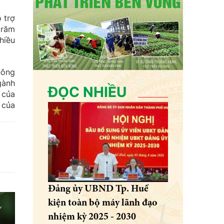
 trợ
trăm
hiều
nông
gành
ĐỌC NHIỀU
 của
 của
Đảng ủy UBND Tp. Huế
kiện toàn bộ máy lãnh đạo
nhiệm kỳ 2025 - 2030