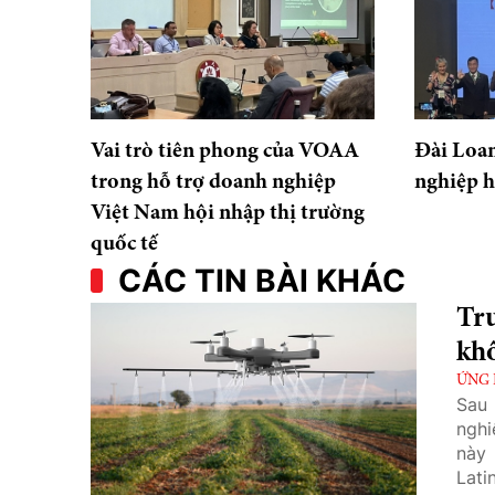
Vai trò tiên phong của VOAA
Đài Loa
trong hỗ trợ doanh nghiệp
nghiệp h
Việt Nam hội nhập thị trường
quốc tế
CÁC TIN BÀI KHÁC
Tr
kh
ỨNG
Sau 
nghi
này 
Lati