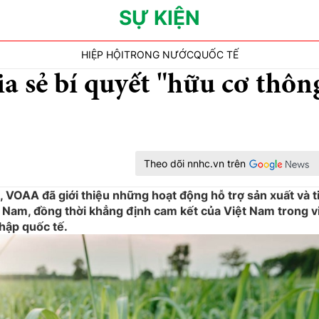
SỰ KIỆN
HIỆP HỘI
TRONG NƯỚC
QUỐC TẾ
 sẻ bí quyết "hữu cơ thôn
Theo dõi nnhc.vn trên
, VOAA đã giới thiệu những hoạt động hỗ trợ sản xuất và t
 Nam, đồng thời khẳng định cam kết của Việt Nam trong v
hập quốc tế.