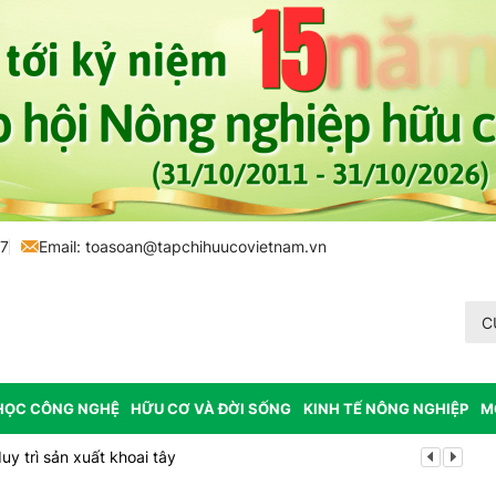
77
Email:
toasoan@tapchihuucovietnam.vn
C
HỌC CÔNG NGHỆ
HỮU CƠ VÀ ĐỜI SỐNG
KINH TẾ NÔNG NGHIỆP
M
y trì sản xuất khoai tây
Tp. Huế: Xã 