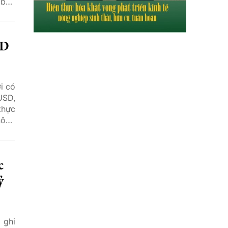
 bảo
 sản
SD
i có
USD,
thực
nông
 lụt
c
ỷ
 ghi