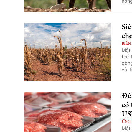
nông
vệ v
xuất
Siê
cho
BIẾN
Một 
thể 
đồng
và 
nghi
và t
Đề 
có 
US
ỨNG
Một 