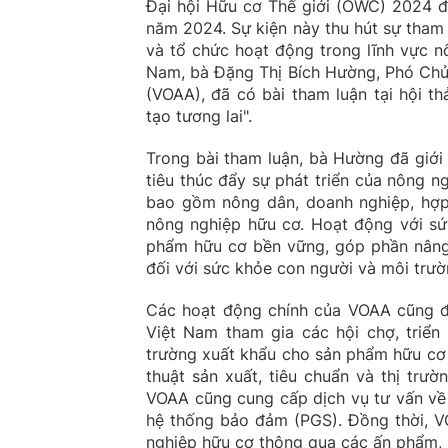
Đại hội Hữu cơ Thế giới (OWC) 2024 đã
năm 2024. Sự kiện này thu hút sự tham
và tổ chức hoạt động trong lĩnh vực n
Nam, bà Đặng Thị Bích Hường, Phó Chủ
(VOAA), đã có bài tham luận tại hội t
tạo tương lai".
Trong bài tham luận, bà Hường đã giới
tiêu thúc đẩy sự phát triển của nông n
bao gồm nông dân, doanh nghiệp, hợp 
nông nghiệp hữu cơ. Hoạt động với sứ 
phẩm hữu cơ bền vững, góp phần nâng 
đối với sức khỏe con người và môi trườ
Các hoạt động chính của VOAA cũng đư
Việt Nam tham gia các hội chợ, triển 
trường xuất khẩu cho sản phẩm hữu cơ
thuật sản xuất, tiêu chuẩn và thị trư
VOAA cũng cung cấp dịch vụ tư vấn về p
hệ thống bảo đảm (PGS). Đồng thời, V
nghiệp hữu cơ thông qua các ấn phẩm, b