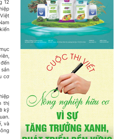
g 12
hiệp
Việt
 Nam
kiến
 mục
iên,
 đến
 sản
u cơ
hiệp
 thị
ề kỹ
uan.
, và
nông