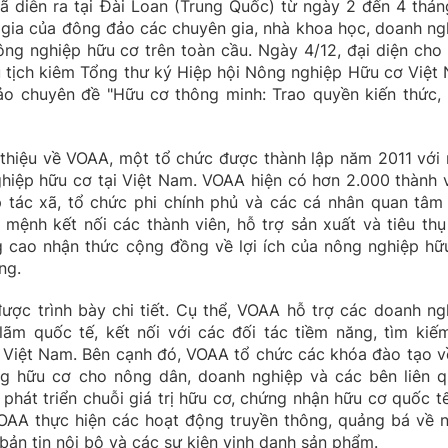
 diễn ra tại Đài Loan (Trung Quốc) từ ngày 2 đến 4 thán
 gia của đông đảo các chuyên gia, nhà khoa học, doanh ng
ông nghiệp hữu cơ trên toàn cầu. Ngày 4/12, đại diện cho 
 tịch kiêm Tổng thư ký Hiệp hội Nông nghiệp Hữu cơ Việt
hảo chuyên đề "Hữu cơ thông minh: Trao quyền kiến thức, 
 thiệu về VOAA, một tổ chức được thành lập năm 2011 với
ghiệp hữu cơ tại Việt Nam. VOAA hiện có hơn 2.000 thành v
tác xã, tổ chức phi chính phủ và các cá nhân quan tâm
mệnh kết nối các thành viên, hỗ trợ sản xuất và tiêu thụ
cao nhận thức cộng đồng về lợi ích của nông nghiệp hữ
ng.
ợc trình bày chi tiết. Cụ thể, VOAA hỗ trợ các doanh ng
lãm quốc tế, kết nối với các đối tác tiềm năng, tìm kiếm
 Việt Nam. Bên cạnh đó, VOAA tổ chức các khóa đào tạo v
ờng hữu cơ cho nông dân, doanh nghiệp và các bên liên q
hát triển chuỗi giá trị hữu cơ, chứng nhận hữu cơ quốc tế
OAA thực hiện các hoạt động truyền thông, quảng bá về 
ản tin nội bộ và các sự kiện vinh danh sản phẩm.