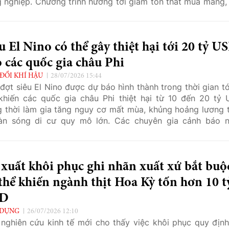
 nghiệp. Chương trình hướng tới giảm tổn thất mùa màng,
ật nuôi và hạn chế nguy cơ lây lan dịch bệnh trên các vùng
 nông nghiệp.
u El Nino có thể gây thiệt hại tới 20 tỷ U
 các quốc gia châu Phi
 ĐỔI KHÍ HẬU
28/07/2026 15:44
đợt siêu El Nino được dự báo hình thành trong thời gian tớ
khiến các quốc gia châu Phi thiệt hại từ 10 đến 20 tỷ 
 thời làm gia tăng nguy cơ mất mùa, khủng hoảng lương 
làn sóng di cư quy mô lớn. Các chuyên gia cảnh báo 
ệp sẽ là lĩnh vực chịu tác động nặng nề nhất khi hạn hán, lũ
hời tiết cực đoan diễn ra trên diện rộng.
xuất khôi phục ghi nhãn xuất xứ bắt buộ
thể khiến ngành thịt Hoa Kỳ tốn hơn 10 t
D
 DỤNG
26/07/2026 12:10
nghiên cứu kinh tế mới cho thấy việc khôi phục quy định