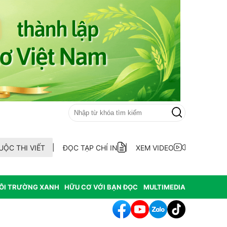
UỘC THI VIẾT
ĐỌC TẠP CHÍ IN
XEM VIDEO
ÔI TRƯỜNG XANH
HỮU CƠ VỚI BẠN ĐỌC
MULTIMEDIA
Quảng Điền ra mắt Tổ hợp tác nuôi trồng thủy sản thôn An Xuân Đôn