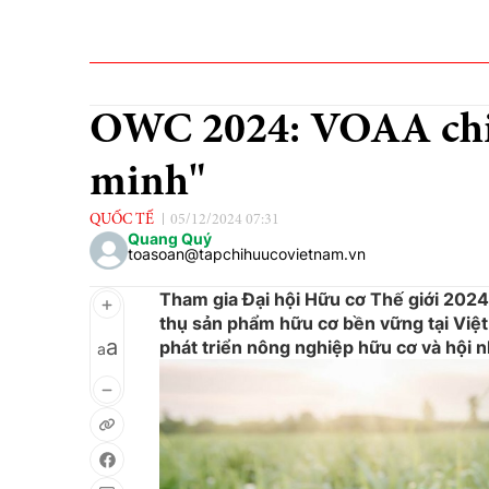
OWC 2024: VOAA chia
minh"
QUỐC TẾ
05/12/2024 07:31
Quang Quý
toasoan@tapchihuucovietnam.vn
Tham gia Đại hội Hữu cơ Thế giới 2024
thụ sản phẩm hữu cơ bền vững tại Việt
a
phát triển nông nghiệp hữu cơ và hội n
a