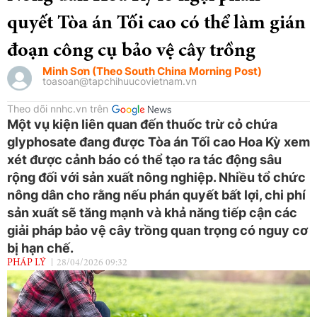
quyết Tòa án Tối cao có thể làm gián
đoạn công cụ bảo vệ cây trồng
Minh Sơn (Theo South China Morning Post)
toasoan@tapchihuucovietnam.vn
Theo dõi nnhc.vn trên
Một vụ kiện liên quan đến thuốc trừ cỏ chứa
glyphosate đang được Tòa án Tối cao Hoa Kỳ xem
xét được cảnh báo có thể tạo ra tác động sâu
rộng đối với sản xuất nông nghiệp. Nhiều tổ chức
nông dân cho rằng nếu phán quyết bất lợi, chi phí
sản xuất sẽ tăng mạnh và khả năng tiếp cận các
giải pháp bảo vệ cây trồng quan trọng có nguy cơ
bị hạn chế.
PHÁP LÝ
28/04/2026 09:32