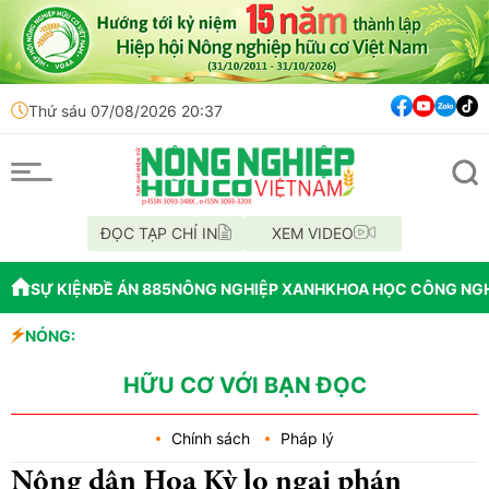
Thứ sáu 07/08/2026 20:37
ĐỌC TẠP CHÍ IN
XEM VIDEO
SỰ KIỆN
ĐỀ ÁN 885
NÔNG NGHIỆP XANH
KHOA HỌC CÔNG NG
dẫn đầu châu Á về công nghiệp sinh học
NÓNG:
vi phạm có nguồn gốc từ phá rừng để cấp GCNQSDĐ
HỮU CƠ VỚI BẠN ĐỌC
Chính sách
Pháp lý
Nông dân Hoa Kỳ lo ngại phán