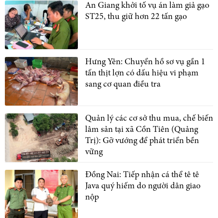
An Giang khởi tố vụ án làm giả gạo
ST25, thu giữ hơn 22 tấn gạo
Hưng Yên: Chuyển hồ sơ vụ gần 1
tấn thịt lợn có dấu hiệu vi phạm
sang cơ quan điều tra
Quản lý các cơ sở thu mua, chế biến
lâm sản tại xã Cồn Tiên (Quảng
Trị): Gỡ vướng để phát triển bền
vững
Đồng Nai: Tiếp nhận cá thể tê tê
Java quý hiếm do người dân giao
nộp