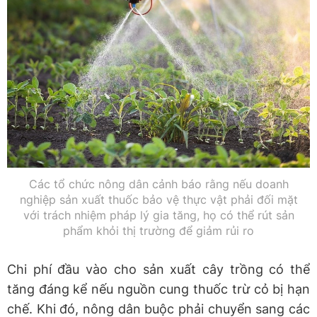
Các tổ chức nông dân cảnh báo rằng nếu doanh
nghiệp sản xuất thuốc bảo vệ thực vật phải đối mặt
với trách nhiệm pháp lý gia tăng, họ có thể rút sản
phẩm khỏi thị trường để giảm rủi ro
Chi phí đầu vào cho sản xuất cây trồng có thể
tăng đáng kể nếu nguồn cung thuốc trừ cỏ bị hạn
chế. Khi đó, nông dân buộc phải chuyển sang các