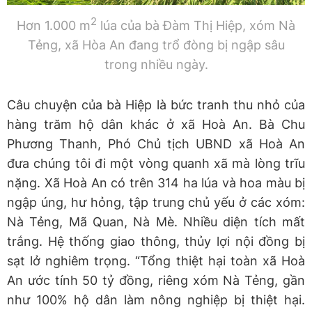
2
Hơn 1.000 m
lúa của bà Đàm Thị Hiệp, xóm Nà
Tẻng, xã Hòa An đang trổ đòng bị ngập sâu
trong nhiều ngày.
Câu chuyện của bà Hiệp là bức tranh thu nhỏ của
hàng trăm hộ dân khác ở xã Hoà An. Bà Chu
Phương Thanh, Phó Chủ tịch UBND xã Hoà An
đưa chúng tôi đi một vòng quanh xã mà lòng trĩu
nặng. Xã Hoà An có trên 314 ha lúa và hoa màu bị
ngập úng, hư hỏng, tập trung chủ yếu ở các xóm:
Nà Tẻng, Mã Quan, Nà Mè. Nhiều diện tích mất
trắng. Hệ thống giao thông, thủy lợi nội đồng bị
sạt lở nghiêm trọng. “Tổng thiệt hại toàn xã Hoà
An ước tính 50 tỷ đồng, riêng xóm Nà Tẻng, gần
như 100% hộ dân làm nông nghiệp bị thiệt hại.