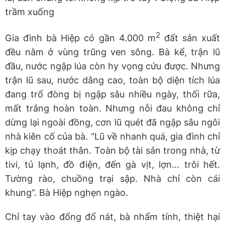
trầm xuống
2
Gia đình bà Hiệp có gần 4.000 m
đất sản xuất
đều nằm ở vùng trũng ven sông. Bà kể, trận lũ
đầu, nước ngập lúa còn hy vọng cứu được. Nhưng
trận lũ sau, nước dâng cao, toàn bộ diện tích lúa
đang trổ đòng bị ngập sâu nhiều ngày, thối rữa,
mất trắng hoàn toàn. Nhưng nỗi đau không chỉ
dừng lại ngoài đồng, cơn lũ quét đã ngập sâu ngôi
nhà kiên cố của bà. “Lũ về nhanh quá, gia đình chỉ
kịp chạy thoát thân. Toàn bộ tài sản trong nhà, từ
tivi, tủ lạnh, đồ điện, đến gà vịt, lợn… trôi hết.
Tường rào, chuồng trại sập. Nhà chỉ còn cái
khung”. Bà Hiệp nghẹn ngào.
Chỉ tay vào đống đổ nát, bà nhẩm tính, thiệt hại