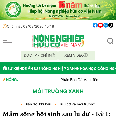
Chủ nhật 09/08/2026 15:18
ĐỌC TẠP CHÍ IN
XEM VIDEO
SỰ KIỆN
ĐỀ ÁN 885
NÔNG NGHIỆP XANH
KHOA HỌC CÔNG NG
NÓNG:
Phân Bón Cà Mau đồng hành với bóng bàn Vi
Chỉ đạo xử lý vụ phá rừng tại lâm phần BQL 
Mùa xanh trên cánh đồng Mường Than
MÔI TRƯỜNG XANH
Biến đổi khí hậu
Hữu cơ và môi trường
Mầm sống hồi sinh sau lũ dữ - Kỳ 1: