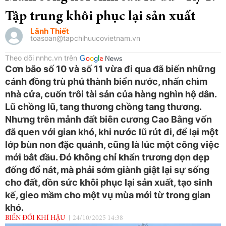
Tập trung khôi phục lại sản xuất
Lãnh Thiết
toasoan@tapchihuucovietnam.vn
Theo dõi nnhc.vn trên
Cơn bão số 10 và số 11 vừa đi qua đã biến những
cánh đồng trù phú thành biển nước, nhấn chìm
nhà cửa, cuốn trôi tài sản của hàng nghìn hộ dân.
Lũ chồng lũ, tang thương chồng tang thương.
Nhưng trên mảnh đất biên cương Cao Bằng vốn
đã quen với gian khó, khi nước lũ rút đi, để lại một
lớp bùn non đặc quánh, cũng là lúc một công việc
mới bắt đầu. Đó không chỉ khẩn trương dọn dẹp
đống đổ nát, mà phải sớm giành giật lại sự sống
cho đất, dồn sức khôi phục lại sản xuất, tạo sinh
kế, gieo mầm cho một vụ mùa mới từ trong gian
khó.
BIẾN ĐỔI KHÍ HẬU
24/10/2025 14:38