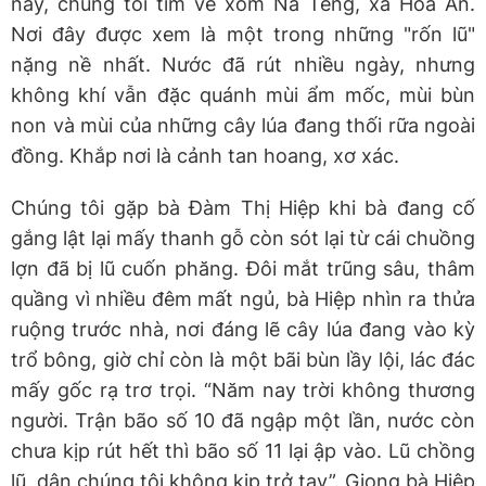
này, chúng tôi tìm về xóm Nà Tẻng, xã Hoà An.
Nơi đây được xem là một trong những "rốn lũ"
nặng nề nhất. Nước đã rút nhiều ngày, nhưng
không khí vẫn đặc quánh mùi ẩm mốc, mùi bùn
non và mùi của những cây lúa đang thối rữa ngoài
đồng. Khắp nơi là cảnh tan hoang, xơ xác.
Chúng tôi gặp bà Đàm Thị Hiệp khi bà đang cố
gắng lật lại mấy thanh gỗ còn sót lại từ cái chuồng
lợn đã bị lũ cuốn phăng. Đôi mắt trũng sâu, thâm
quầng vì nhiều đêm mất ngủ, bà Hiệp nhìn ra thửa
ruộng trước nhà, nơi đáng lẽ cây lúa đang vào kỳ
trổ bông, giờ chỉ còn là một bãi bùn lầy lội, lác đác
mấy gốc rạ trơ trọi. “Năm nay trời không thương
người. Trận bão số 10 đã ngập một lần, nước còn
chưa kịp rút hết thì bão số 11 lại ập vào. Lũ chồng
lũ, dân chúng tôi không kịp trở tay”. Giọng bà Hiệp