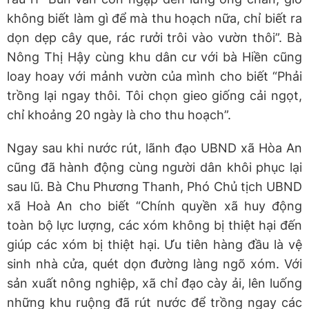
không biết làm gì để mà thu hoạch nữa, chỉ biết ra
dọn dẹp cây que, rác rưởi trôi vào vườn thôi”. Bà
Nông Thị Hậy cùng khu dân cư với bà Hiền cũng
loay hoay với mảnh vườn của mình cho biết “Phải
trồng lại ngay thôi. Tôi chọn gieo giống cải ngọt,
chỉ khoảng 20 ngày là cho thu hoạch”.
Ngay sau khi nước rút, lãnh đạo UBND xã Hòa An
cũng đã hành động cùng người dân khôi phục lại
sau lũ. Bà Chu Phương Thanh, Phó Chủ tịch UBND
xã Hoà An cho biết “Chính quyền xã huy động
toàn bộ lực lượng, các xóm không bị thiệt hại đến
giúp các xóm bị thiệt hại. Ưu tiên hàng đầu là vệ
sinh nhà cửa, quét dọn đường làng ngõ xóm. Với
sản xuất nông nghiệp, xã chỉ đạo cày ải, lên luống
những khu ruộng đã rút nước để trồng ngay các