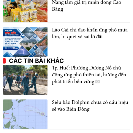
Nâng tầm giá trị miến dong Cao
Bằng
Lào Cai chỉ đạo khẩn ứng phó mưa
lớn, lũ quét và sạt lở đất
CÁC TIN BÀI KHÁC
Tp. Huế: Phường Dương Nỗ chủ
động ứng phó thiên tai, hướng đến
phát triển bền vững
Siêu bão Dolphin chưa có dấu hiệu
sẽ vào Biển Đông