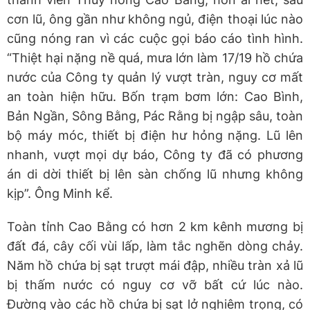
cơn lũ, ông gần như không ngủ, điện thoại lúc nào
cũng nóng ran vì các cuộc gọi báo cáo tình hình.
“Thiệt hại nặng nề quá, mưa lớn làm 17/19 hồ chứa
nước của Công ty quản lý vượt tràn, nguy cơ mất
an toàn hiện hữu. Bốn trạm bơm lớn: Cao Bình,
Bản Ngần, Sông Bằng, Pác Rằng bị ngập sâu, toàn
bộ máy móc, thiết bị điện hư hỏng nặng. Lũ lên
nhanh, vượt mọi dự báo, Công ty đã có phương
án di dời thiết bị lên sàn chống lũ nhưng không
kịp”. Ông Minh kể.
Toàn tỉnh Cao Bằng có hơn 2 km kênh mương bị
đất đá, cây cối vùi lấp, làm tắc nghẽn dòng chảy.
Năm hồ chứa bị sạt trượt mái đập, nhiều tràn xả lũ
bị thấm nước có nguy cơ vỡ bất cứ lúc nào.
Đường vào các hồ chứa bị sạt lở nghiêm trọng, có