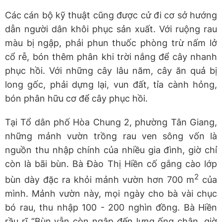
Các cán bộ kỹ thuật cũng được cử đi cơ sở hướng
dẫn người dân khôi phục sản xuất. Với ruộng rau
màu bị ngập, phải phun thuốc phòng trừ nấm lở
cổ rễ, bón thêm phân khi trời nắng để cây nhanh
phục hồi. Với những cây lâu năm, cây ăn quả bị
long gốc, phải dựng lại, vun đất, tỉa cành hỏng,
bón phân hữu cơ để cây phục hồi.
Tại Tổ dân phố Hòa Chung 2, phường Tân Giang,
những mảnh vườn trồng rau ven sông vốn là
nguồn thu nhập chính của nhiều gia đình, giờ chỉ
còn là bãi bùn. Bà Đào Thị Hiền cố gắng cào lớp
2
bùn dày đặc ra khỏi mảnh vườn hơn 700 m
của
mình. Mảnh vườn này, mọi ngày cho bà vài chục
bó rau, thu nhập 100 - 200 nghìn đồng. Bà Hiền
rầu rĩ “Bùn vẫn còn ngập đến lưng ống chân, giờ