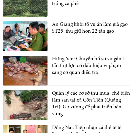
trồng cà phê
An Giang khởi tố vụ án làm giả gạo
ST25, thu giữ hơn 22 tấn gạo
Hưng Yên: Chuyển hồ sơ vụ gần 1
tấn thịt lợn có dấu hiệu vi phạm
sang cơ quan điều tra
Quản lý các cơ sở thu mua, chế biến
lâm sản tại xã Cồn Tiên (Quảng
Trị): Gỡ vướng để phát triển bền
vững
Đồng Nai: Tiếp nhận cá thể tê tê