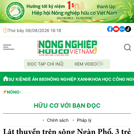
Thứ bảy 08/08/2026 16:18
ĐỌC TẠP CHÍ IN
XEM VIDEO
SỰ KIỆN
ĐỀ ÁN 885
NÔNG NGHIỆP XANH
KHOA HỌC CÔNG NG
NÓNG:
Đắk Lắk tổ chức di
Vĩnh Long phát hiệ
Tổ chức lấy mẫu AND
HỮU CƠ VỚI BẠN ĐỌC
Chính sách
Pháp lý
Lật thuyền trên sông Ngàn Phố, 3 trẻ