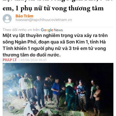
em, 1 phụ nữ tử vong thương tâm
Bảo Trâm
toasoan@tapchihuucovietnam.vn
Theo dõi nnhc.vn trên
Một vụ lật thuyền nghiêm trọng vừa xảy ra trên
sông Ngàn Phố, đoạn qua xã Sơn Kim 1, tỉnh Hà
Tĩnh khiến 1 người phụ nữ và 3 trẻ em tử vong
thương tâm do đuối nước.
PHÁP LÝ
03/06/2026 08:45