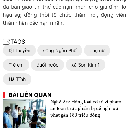
đã bàn giao thi thể các nạn nhân cho gia đình lo
hậu sự; đồng thời tổ chức thăm hỏi, động viên
thân nhân các nạn nhân.
TAGS:
lật thuyền
sông Ngàn Phố
phụ nữ
Trẻ em
đuối nước
xã Sơn Kim 1
Hà Tĩnh
BÀI LIÊN QUAN
Nghệ An: Hàng loạt cơ sở vi phạm
an toàn thực phẩm bị đề nghị xử
phạt gần 180 triệu đồng