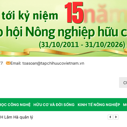
77
Email:
toasoan@tapchihuucovietnam.vn
C
HỌC CÔNG NGHỆ
HỮU CƠ VÀ ĐỜI SỐNG
KINH TẾ NÔNG NGHIỆP
M
PH Lâm Hà quản lý
Mùa xanh tr