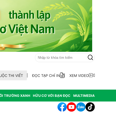
UỘC THI VIẾT
ĐỌC TẠP CHÍ IN
XEM VIDEO
ÔI TRƯỜNG XANH
HỮU CƠ VỚI BẠN ĐỌC
MULTIMEDIA
ên cánh đồng Mường Than