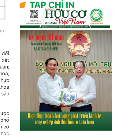
TẠP CHÍ IN
năm
 đối
 xét
uan;
hóa;
thực
Khoa
 sản
dược
 phổ
h có
 học