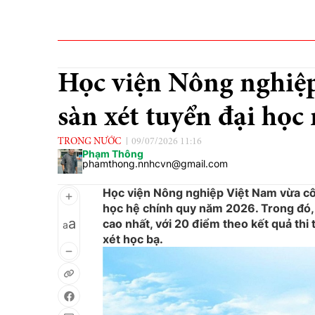
Học viện Nông nghiệ
sàn xét tuyển đại họ
TRONG NƯỚC
09/07/2026 11:16
Phạm Thông
phamthong.nnhcvn@gmail.com
Học viện Nông nghiệp Việt Nam vừa cô
học hệ chính quy năm 2026. Trong đó
a
cao nhất, với 20 điểm theo kết quả th
a
xét học bạ.