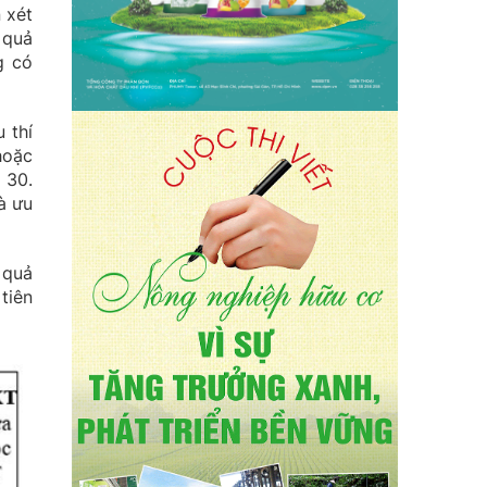
 xét
 quả
g có
 thí
hoặc
 30.
à ưu
 quả
tiên