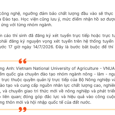
công nghệ, ngưỡng đảm bảo chất lượng đầu vào sẽ thực 
à Đào tạo. Học viện cũng lưu ý, mức điểm nhận hồ sơ đượ
g ứng với từng nhóm ngành.
cáo thí sinh đã đăng ký xét tuyển trực tiếp hoặc trực t
phải đăng ký nguyện vọng xét tuyển trên hệ thống tuyển 
ớc 17 giờ ngày 14/7/2026. Đây là bước bắt buộc để thí 
ng Anh: Vietnam National University of Agriculture - VNUA
điểm quốc gia chuyên đào tạo nhóm ngành nông - lâm - ng
p trực thuộc quyền quản lý trực tiếp của Bộ Nông nghiệp v
đào tạo và cung cấp nguồn nhân lực chất lượng cao, nghiê
, và chuyển giao tri thức mới về nông nghiệp và phát triể
ó liên quan; đóng góp đắc lực và hiệu quả vào công cuộ
ng thôn mới và hội nhập quốc tế của đất nước.