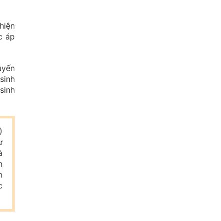
hiện
c áp
uyến
sinh
sinh
)
ư
à
n
n
c