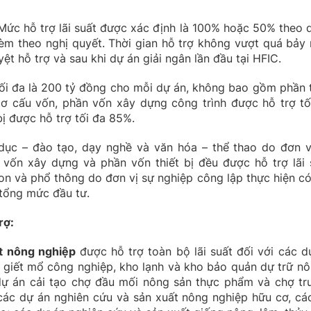
Mức hỗ trợ lãi suất được xác định là 100% hoặc 50% theo 
 kèm theo nghị quyết. Thời gian hỗ trợ không vượt quá bảy
hỗ trợ và sau khi dự án giải ngân lần đầu tại HFIC.
tối đa là 200 tỷ đồng cho mỗi dự án, không bao gồm phần 
 cơ cấu vốn, phần vốn xây dựng công trình được hỗ trợ tố
ị được hỗ trợ tối đa 85%.
 dục – đào tạo, dạy nghề và văn hóa – thể thao do đơn v
 vốn xây dựng và phần vốn thiết bị đều được hỗ trợ lãi 
n và phổ thông do đơn vị sự nghiệp công lập thực hiện có
% tổng mức đầu tư.
rợ
:
t nông nghiệp
được hỗ trợ toàn bộ lãi suất đối với các d
giết mổ công nghiệp, kho lạnh và kho bảo quản dự trữ nô
dự án cải tạo chợ đầu mối nông sản thực phẩm và chợ tr
à các dự án nghiên cứu và sản xuất nông nghiệp hữu cơ, cá