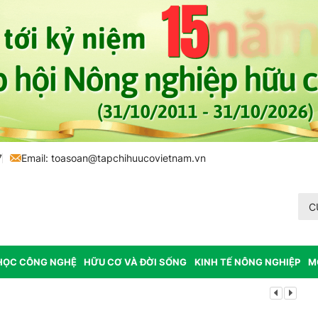
7
Email:
toasoan@tapchihuucovietnam.vn
C
HỌC CÔNG NGHỆ
HỮU CƠ VÀ ĐỜI SỐNG
KINH TẾ NÔNG NGHIỆP
M
Lâm Đồng: K