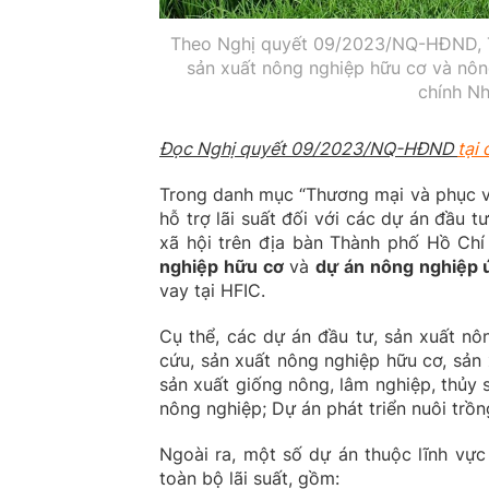
Theo Nghị quyết 09/2023/NQ-HĐND, TP.
sản xuất nông nghiệp hữu cơ và nô
chính N
Đọc Nghị quyết 09/2023/NQ-HĐND
tại 
Trong danh mục “Thương mại và phục v
hỗ trợ lãi suất đối với các dự án đầu t
xã hội trên địa bàn Thành phố Hồ Chí
nghiệp hữu cơ
và
dự án nông nghiệp 
vay tại HFIC.
Cụ thể, các dự án đầu tư, sản xuất nô
cứu, sản xuất nông nghiệp hữu cơ, sản
sản xuất giống nông, lâm nghiệp, thủy 
nông nghiệp; Dự án phát triển nuôi trồn
Ngoài ra, một số dự án thuộc lĩnh vự
toàn bộ lãi suất, gồm: