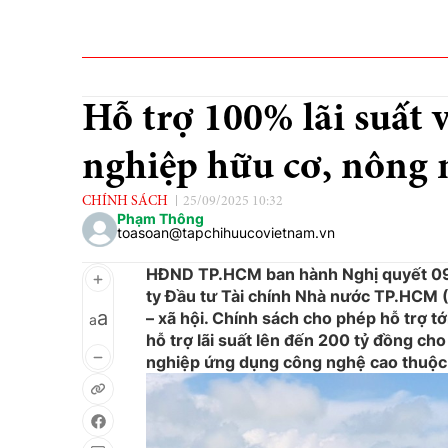
Hỗ trợ 100% lãi suất 
nghiệp hữu cơ, nông 
CHÍNH SÁCH
25/09/2025 10:32
Phạm Thông
toasoan@tapchihuucovietnam.vn
HĐND TP.HCM ban hành Nghị quyết 09/
ty Đầu tư Tài chính Nhà nước TP.HCM (H
a
– xã hội. Chính sách cho phép hỗ trợ tớ
a
hỗ trợ lãi suất lên đến 200 tỷ đồng c
nghiệp ứng dụng công nghệ cao thuộc d