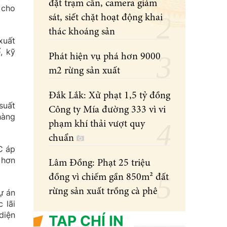
đặt trạm cân, camera giám
 cho
sát, siết chặt hoạt động khai
thác khoáng sản
xuất
, kỹ
Phát hiện vụ phá hơn 9000
m2 rừng sản xuất
Đắk Lắk: Xử phạt 1,5 tỷ đồng
suất
Công ty Mía đường 333 vì vi
hàng
phạm khí thải vượt quy
chuẩn
C áp
 hơn
Lâm Đồng: Phạt 25 triệu
đồng vì chiếm gần 850m² đất
rừng sản xuất trồng cà phê
ự án
 lãi
diện
TẠP CHÍ IN