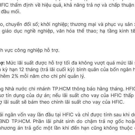
HFIC thẩm định về hiệu quả, khả năng trả nợ và chấp thuận
 đầu mối.
o, chuyển đổi số; khởi nghiệp; thương mại và phục vụ sản 
, giáo dục nghề nghiệp, văn hóa thể thao; hạ tầng kinh tế
h vực công nghiệp hỗ trợ.
rợ
:
Mức lãi suất được hỗ trợ tối đa không vượt quá mức lãi 
kỳ hạn 12 tháng (trả lãi cuối kỳ) bình quân của bốn ngân 
hêm 2% mỗi năm cho chi phí quản lý.
g Nhà nước chi nhánh TP.HCM thông báo hằng tháng. HFI
sơ tín dụng của dự án; nếu lãi suất cho vay của HFIC thấp
ợ lãi suất sẽ bám theo chính lãi suất cho vay của HFIC.
iải ngân vốn vay lần đầu tại HFIC và chỉ được tính sau khi d
BND TP.HCM. Phần lãi phát sinh do chậm trả nợ gốc hoặc
phương án trả gốc một lần khi đến hạn cũng không thuộc 