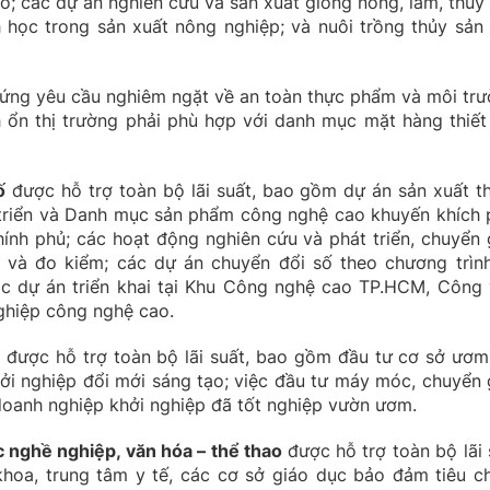
; các dự án nghiên cứu và sản xuất giống nông, lâm, thủy 
 học trong sản xuất nông nghiệp; và nuôi trồng thủy sản 
ứng yêu cầu nghiêm ngặt về an toàn thực phẩm và môi trư
h ổn thị trường phải phù hợp với danh mục mặt hàng thiết
ố
được hỗ trợ toàn bộ lãi suất, bao gồm dự án sản xuất t
triển và Danh mục sản phẩm công nghệ cao khuyến khích 
hính phủ; các hoạt động nghiên cứu và phát triển, chuyển 
m và đo kiểm; các dự án chuyển đổi số theo chương trìn
 dự án triển khai tại Khu Công nghệ cao TP.HCM, Công 
hiệp công nghệ cao.
o
được hỗ trợ toàn bộ lãi suất, bao gồm đầu tư cơ sở ươm
i nghiệp đổi mới sáng tạo; việc đầu tư máy móc, chuyển 
oanh nghiệp khởi nghiệp đã tốt nghiệp vườn ươm.
ục nghề nghiệp, văn hóa – thể thao
được hỗ trợ toàn bộ lãi 
khoa, trung tâm y tế, các cơ sở giáo dục bảo đảm tiêu c