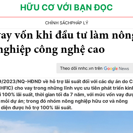
HỮU CƠ VỚI BẠN ĐỌC
CHÍNH SÁCH
PHÁP LÝ
vay vốn khi đầu tư làm nôn
nghiệp công nghệ cao
Theo dõi nnhc.vn trên
2023/NQ-HĐND về hỗ trợ lãi suất đối với các dự án do 
FIC) cho vay trong những lĩnh vực ưu tiên phát triển kin
i 100% lãi suất, thời gian tối đa 7 năm, với mức vốn vay đư
ho mỗi dự án; trong đó nhóm nông nghiệp hữu cơ và nông
iện được hỗ trợ 100% lãi suất.