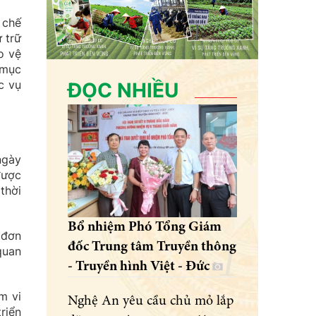
 chế
 trữ
o vệ
 mục
c vụ
ĐỌC NHIỀU
ngày
được
thời
Bổ nhiệm Phó Tổng Giám
 đơn
đốc Trung tâm Truyền thông
quan
- Truyền hình Việt - Đức
m vi
Nghệ An yêu cầu chủ mỏ lắp
riển