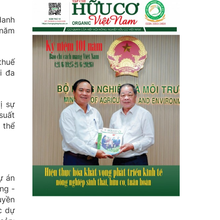
danh
 năm
thuế
i đa
ị sự
suất
 thể
ự án
ng -
uyền
c dự