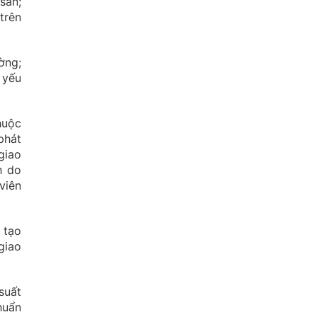
sản;
trên
ờng;
 yếu
huộc
phát
giao
h do
viên
 tạo
giao
suất
huẩn