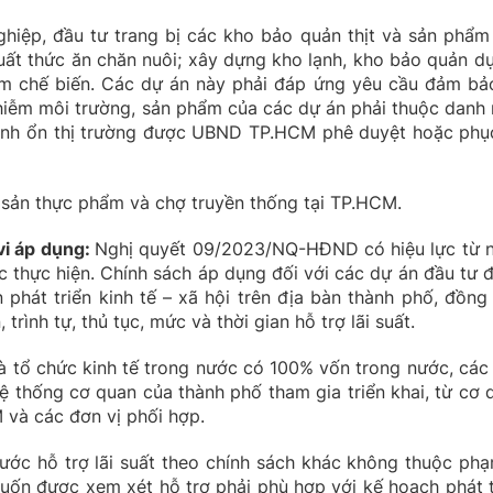
hiệp, đầu tư trang bị các kho bảo quản thịt và sản phẩm
xuất thức ăn chăn nuôi; xây dựng kho lạnh, kho bảo quản dự
m chế biến. Các dự án này phải đáp ứng yêu cầu đảm bả
hiễm môi trường, sản phẩm của các dự án phải thuộc danh
Bình ổn thị trường được UBND TP.HCM phê duyệt hoặc phụ
 sản thực phẩm và chợ truyền thống tại TP.HCM.
vi áp dụng
:
Nghị quyết 09/2023/NQ-HĐND có hiệu lực từ 
thực hiện. Chính sách áp dụng đối với các dự án đầu tư 
 phát triển kinh tế – xã hội trên địa bàn thành phố, đồng 
trình tự, thủ tục, mức và thời gian hỗ trợ lãi suất.
à tổ chức kinh tế trong nước có 100% vốn trong nước, các
hệ thống cơ quan của thành phố tham gia triển khai, từ cơ 
và các đơn vị phối hợp.
ớc hỗ trợ lãi suất theo chính sách khác không thuộc phạ
muốn được xem xét hỗ trợ phải phù hợp với kế hoạch phát t