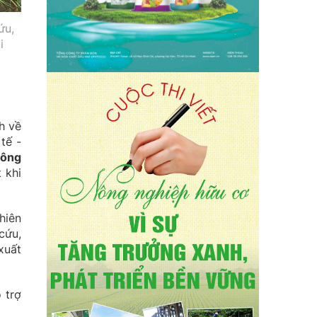
ứu,
i
h về
tế -
nông
 khi
hiên
cứu,
xuất
 trợ