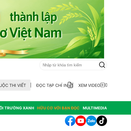
UỘC THI VIẾT
ĐỌC TẠP CHÍ IN
XEM VIDEO
ÔI TRƯỜNG XANH
HỮU CƠ VỚI BẠN ĐỌC
MULTIMEDIA
hông hợp thức hóa diện tích đất vi phạm có nguồn gốc từ phá rừ