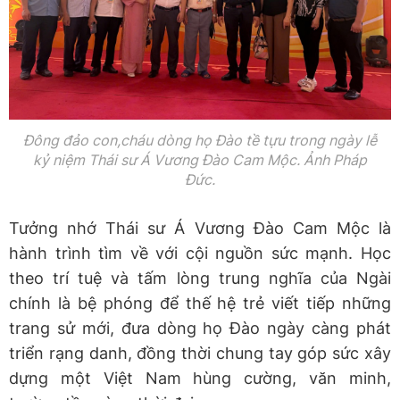
Đông đảo con,cháu dòng họ Đào tề tựu trong ngày lễ
kỷ niệm Thái sư Á Vương Đào Cam Mộc. Ảnh Pháp
Đức.
Tưởng nhớ Thái sư Á Vương Đào Cam Mộc là
hành trình tìm về với cội nguồn sức mạnh. Học
theo trí tuệ và tấm lòng trung nghĩa của Ngài
chính là bệ phóng để thế hệ trẻ viết tiếp những
trang sử mới, đưa dòng họ Đào ngày càng phát
triển rạng danh, đồng thời chung tay góp sức xây
dựng một Việt Nam hùng cường, văn minh,