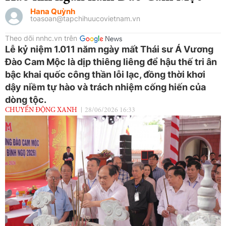
Hana Quỳnh
toasoan@tapchihuucovietnam.vn
Theo dõi nnhc.vn trên
Lễ kỷ niệm 1.011 năm ngày mất Thái sư Á Vương
Đào Cam Mộc là dịp thiêng liêng để hậu thế tri ân
bậc khai quốc công thần lỗi lạc, đồng thời khơi
dậy niềm tự hào và trách nhiệm cống hiến của
dòng tộc.
CHUYỂN ĐỘNG XANH
28/06/2026 16:33