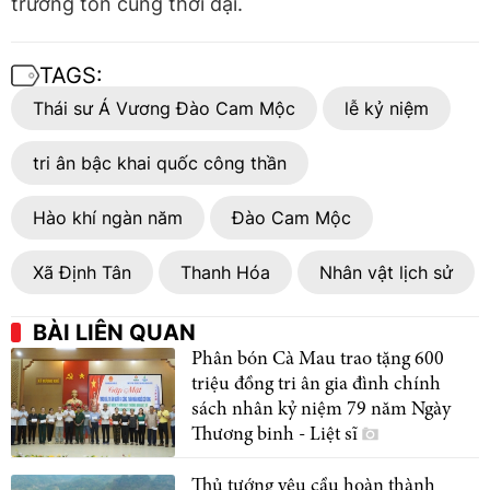
trường tồn cùng thời đại.
TAGS:
Thái sư Á Vương Đào Cam Mộc
lễ kỷ niệm
tri ân bậc khai quốc công thần
Hào khí ngàn năm
Đào Cam Mộc
Xã Định Tân
Thanh Hóa
Nhân vật lịch sử
BÀI LIÊN QUAN
Phân bón Cà Mau trao tặng 600
triệu đồng tri ân gia đình chính
sách nhân kỷ niệm 79 năm Ngày
Thương binh - Liệt sĩ
Thủ tướng yêu cầu hoàn thành