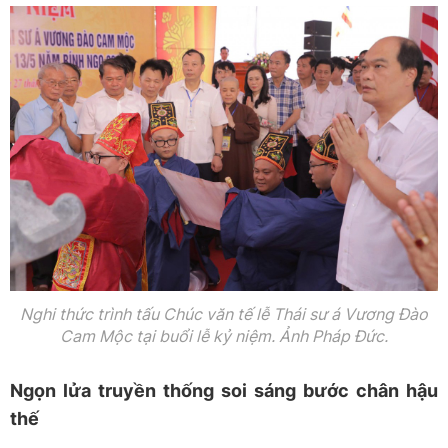
Nghi thức trình tấu Chúc văn tế lễ Thái sư á Vương Đào
Cam Mộc tại buổi lễ kỷ niệm. Ảnh Pháp Đức.
Ngọn lửa truyền thống soi sáng bước chân hậu
thế