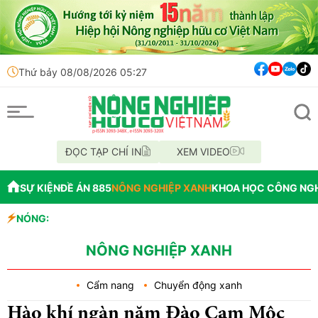
Thứ bảy 08/08/2026 05:27
ĐỌC TẠP CHÍ IN
XEM VIDEO
SỰ KIỆN
ĐỀ ÁN 885
NÔNG NGHIỆP XANH
KHOA HỌC CÔNG NG
NÓNG:
Đến năm 2045, Việt
Thông báo mất giấy
Lâm Đồng: Không hợ
NÔNG NGHIỆP XANH
Cẩm nang
Chuyển động xanh
Hào khí ngàn năm Đào Cam Mộc