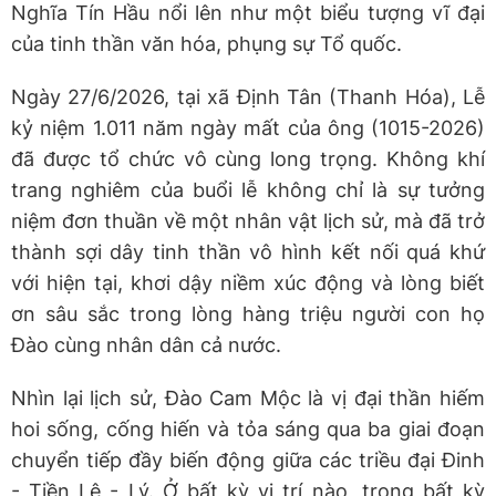
Nghĩa Tín Hầu nổi lên như một biểu tượng vĩ đại
của tinh thần văn hóa, phụng sự Tổ quốc.
Ngày 27/6/2026, tại xã Định Tân (Thanh Hóa), Lễ
kỷ niệm 1.011 năm ngày mất của ông (1015-2026)
đã được tổ chức vô cùng long trọng. Không khí
trang nghiêm của buổi lễ không chỉ là sự tưởng
niệm đơn thuần về một nhân vật lịch sử, mà đã trở
thành sợi dây tinh thần vô hình kết nối quá khứ
với hiện tại, khơi dậy niềm xúc động và lòng biết
ơn sâu sắc trong lòng hàng triệu người con họ
Đào cùng nhân dân cả nước.
Nhìn lại lịch sử, Đào Cam Mộc là vị đại thần hiếm
hoi sống, cống hiến và tỏa sáng qua ba giai đoạn
chuyển tiếp đầy biến động giữa các triều đại Đinh
- Tiền Lê - Lý. Ở bất kỳ vị trí nào, trong bất kỳ