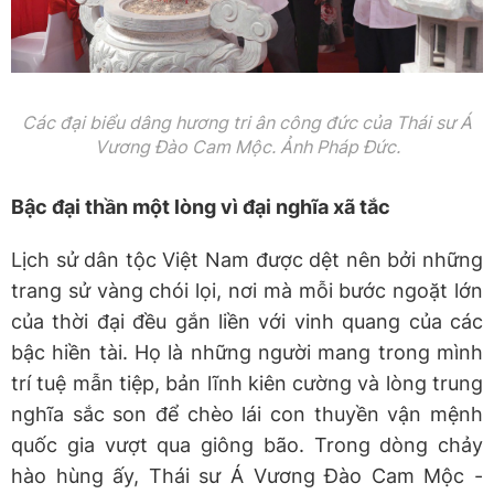
Các đại biểu dâng hương tri ân công đức của Thái sư Á
Vương Đào Cam Mộc. Ảnh Pháp Đức.
Bậc đại thần một lòng vì đại nghĩa xã tắc
Lịch sử dân tộc Việt Nam được dệt nên bởi những
trang sử vàng chói lọi, nơi mà mỗi bước ngoặt lớn
của thời đại đều gắn liền với vinh quang của các
bậc hiền tài. Họ là những người mang trong mình
trí tuệ mẫn tiệp, bản lĩnh kiên cường và lòng trung
nghĩa sắc son để chèo lái con thuyền vận mệnh
quốc gia vượt qua giông bão. Trong dòng chảy
hào hùng ấy, Thái sư Á Vương Đào Cam Mộc -