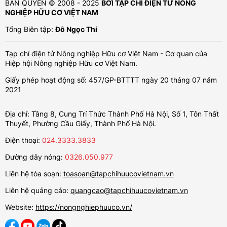
BẢN QUYỀN © 2008 - 2025
BỞI TẠP CHÍ ĐIỆN TỬ NÔNG
NGHIỆP HỮU CƠ VIỆT NAM
Tổng Biên tập:
Đỗ Ngọc Thi
Tạp chí điện tử Nông nghiệp Hữu cơ Việt Nam - Cơ quan của
Hiệp hội Nông nghiệp Hữu cơ Việt Nam.
Giấy phép hoạt động số: 457/GP-BTTTT ngày 20 tháng 07 năm
2021
Địa chỉ: Tầng 8, Cung Trí Thức Thành Phố Hà Nội, Số 1, Tôn Thất
Thuyết, Phường Cầu Giấy, Thành Phố Hà Nội.
Điện thoại:
024.3333.3833
Đường dây nóng:
0326.050.977
Liên hệ tòa soạn:
toasoan@tapchihuucovietnam.vn
Liên hệ quảng cáo:
quangcao@tapchihuucovietnam.vn
Website:
https://nongnghiephuuco.vn/