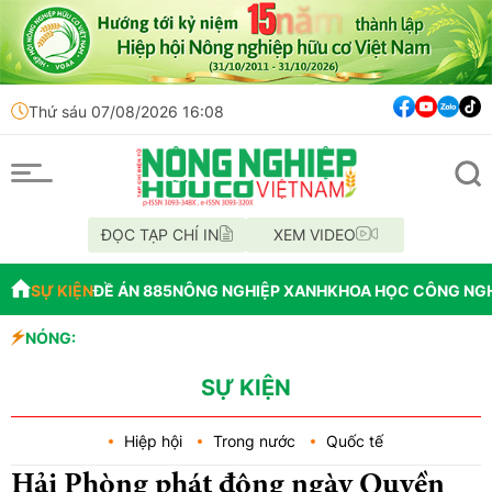
Thứ sáu 07/08/2026 16:08
ĐỌC TẠP CHÍ IN
XEM VIDEO
SỰ KIỆN
ĐỀ ÁN 885
NÔNG NGHIỆP XANH
KHOA HỌC CÔNG NG
NÓNG:
Đến năm 2045, Việt
Lâm Đồng: Không hợ
Nông nghiệp trải ngh
SỰ KIỆN
Hiệp hội
Trong nước
Quốc tế
Hải Phòng phát động ngày Quyền