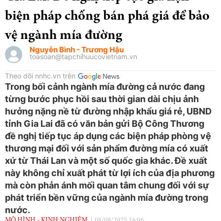
biện pháp chống bán phá giá để bảo
vệ ngành mía đường
Nguyễn Bình - Trương Hậu
toasoan@tapchihuucovietnam.vn
Theo dõi nnhc.vn trên
Trong bối cảnh ngành mía đường cả nước đang
từng bước phục hồi sau thời gian dài chịu ảnh
hưởng nặng nề từ đường nhập khẩu giá rẻ, UBND
tỉnh Gia Lai đã có văn bản gửi Bộ Công Thương
đề nghị tiếp tục áp dụng các biện pháp phòng vệ
thương mại đối với sản phẩm đường mía có xuất
xứ từ Thái Lan và một số quốc gia khác. Đề xuất
này không chỉ xuất phát từ lợi ích của địa phương
mà còn phản ánh mối quan tâm chung đối với sự
phát triển bền vững của ngành mía đường trong
nước.
MÔ HÌNH - KINH NGHIỆM
08/08/2025 16:06