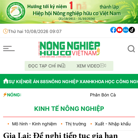
Thứ hai 10/08/2026 09:07
ĐỌC TẠP CHÍ IN
XEM VIDEO
SỰ KIỆN
ĐỀ ÁN 885
NÔNG NGHIỆP XANH
KHOA HỌC CÔNG NG
NÓNG:
Phân Bón Cà Mau đồng hành với
Chỉ đạo xử lý vụ phá rừng tại 
Mùa xanh trên cánh đồng Mườ
KINH TẾ NÔNG NGHIỆP
Mô hình - Kinh nghiệm
Thị trường
Xuất - Nhập khẩu
Gia Lai: Đề nghị tiếp tục gia hạn