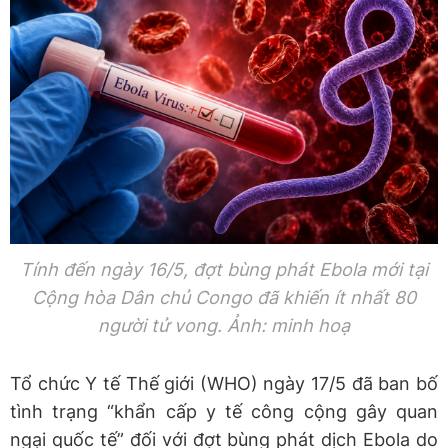
Tính đến ngày 16/5, đợt bùng phát Ebola mới tại
Cộng hòa Dân chủ Congo đã khiến ít nhất 80
người tử vong. Ảnh: minh hoạ
Tổ chức Y tế Thế giới (WHO) ngày 17/5 đã ban bố
tình trạng “khẩn cấp y tế công cộng gây quan
ngại quốc tế” đối với đợt bùng phát dịch Ebola do