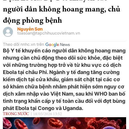
người dân không hoang mang, chủ
động phòng bệnh
Nguyễn Sơn
toasoan@tapchihuucovietnam.vn
Theo dõi nnhc.vn trên
Bộ Y tế khuyến cáo người dân không hoang mang
nhưng cần chủ động theo dõi sức khỏe, đặc biệt
với những trường hợp trở về từ khu vực có dịch
Ebola tại châu Phi. Ngành y tế đang tăng cường
kiểm dịch tại cửa khẩu, giám sát chặt tại các cơ
sở khám chữa bệnh nhằm phát hiện sớm nguy cơ
dịch xâm nhập vào Việt Nam, sau khi WHO ban bố
tình trạng khẩn cấp y tế toàn cầu đối với đợt bùng
phát Ebola tại Congo và Uganda.
TRONG NƯỚC
18/05/2026 13:52