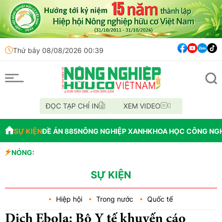
Thứ bảy 08/08/2026 00:39
ĐỌC TẠP CHÍ IN
XEM VIDEO
SỰ KIỆN
ĐỀ ÁN 885
NÔNG NGHIỆP XANH
KHOA HỌC CÔNG NG
công nghiệp sinh học
NÓNG:
ốc từ phá rừng để cấp GCNQSDĐ
SỰ KIỆN
Hiệp hội
Trong nước
Quốc tế
Dịch Ebola: Bộ Y tế khuyến cáo