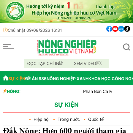
Chủ nhật 09/08/2026 16:31
ĐỌC TẠP CHÍ IN
XEM VIDEO
SỰ KIỆN
ĐỀ ÁN 885
NÔNG NGHIỆP XANH
KHOA HỌC CÔNG NG
NÓNG:
Phân Bón Cà Mau đồng hành với bó
Chỉ đạo xử lý vụ phá rừng tại lâm
Mùa xanh trên cánh đồng Mường T
SỰ KIỆN
Hiệp hội
Trong nước
Quốc tế
Đắk Nông: Hơn 600 người tham gia