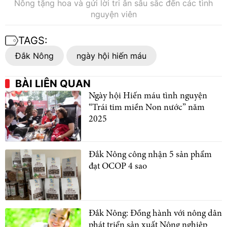
Nông tặng hoa và gửi lời tri ân sâu sắc đến các tình
nguyện viên
TAGS:
Đắk Nông
ngày hội hiến máu
BÀI LIÊN QUAN
Ngày hội Hiến máu tình nguyện
“Trái tim miền Non nước” năm
2025
Đắk Nông công nhận 5 sản phẩm
đạt OCOP 4 sao
Đắk Nông: Đồng hành với nông dân
phát triển sản xuất Nông nghiệp