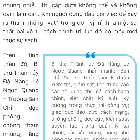
nhũng nhiễu, thì cấp dưới không thể và không
dám làm càn. Khi người đứng đầu coi việc để xảy
ra tham nhũng “vặt” trong đơn vị mình là một sự
thất bại về tư cách chính trị, lúc đó bộ máy mới
thực sự sạch.
Trên tinh
thần đó, Bí
Bí thư Thành ủy Đà Nẵng Lê
Ngọc Quang nhấn mạnh: “Ban
thư Thành ủy
Chỉ đạo sẽ triển khai 5 đoàn
Đà Nẵng Lê
kiểm tra, giám sát, tập trung vào
Ngọc Quang
các nội dung như: cải cách hành
chính, siết chặt kỷ luật, kỷ
– Trưởng Ban
cương trong thực thi công vụ;
Chỉ đạo
giáo dục đạo đức cách mạng,
phòng,
phòng chống tiêu cực; kiểm soát
chống tham
quyền lực trong quản lý tài
chính, tài sản công; cũng như
nhũng, lãng
công tác phòng, chống lãng phí