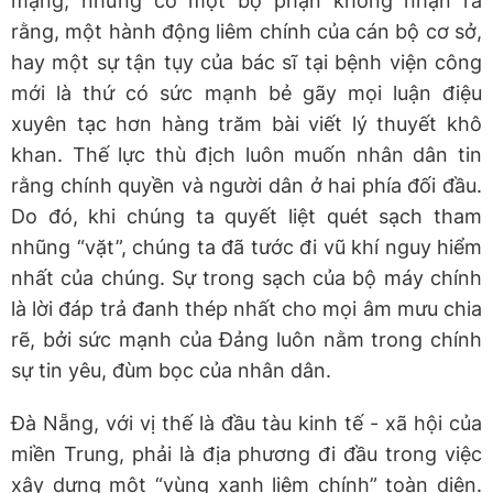
mạng, nhưng có một bộ phận không nhận ra
rằng, một hành động liêm chính của cán bộ cơ sở,
hay một sự tận tụy của bác sĩ tại bệnh viện công
mới là thứ có sức mạnh bẻ gãy mọi luận điệu
xuyên tạc hơn hàng trăm bài viết lý thuyết khô
khan. Thế lực thù địch luôn muốn nhân dân tin
rằng chính quyền và người dân ở hai phía đối đầu.
Do đó, khi chúng ta quyết liệt quét sạch tham
nhũng “vặt”, chúng ta đã tước đi vũ khí nguy hiểm
nhất của chúng. Sự trong sạch của bộ máy chính
là lời đáp trả đanh thép nhất cho mọi âm mưu chia
rẽ, bởi sức mạnh của Đảng luôn nằm trong chính
sự tin yêu, đùm bọc của nhân dân.
Đà Nẵng, với vị thế là đầu tàu kinh tế - xã hội của
miền Trung, phải là địa phương đi đầu trong việc
xây dựng một “vùng xanh liêm chính” toàn diện.