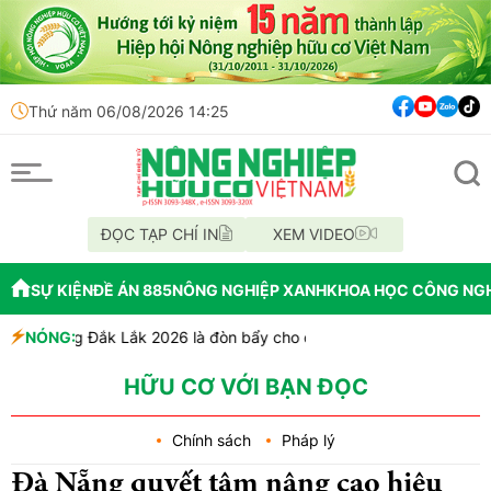
Thứ năm 06/08/2026 14:25
ĐỌC TẠP CHÍ IN
XEM VIDEO
SỰ KIỆN
ĐỀ ÁN 885
NÔNG NGHIỆP XANH
KHOA HỌC CÔNG NG
êng Đắk Lắk 2026 là đòn bẩy cho quảng bá thương hiệu và thu hút nh
NÓNG:
bố quy hoạch chiến lược, chính thức đạt tiêu chí đô thị loại I
ới: Hỗ trợ người dân bỏ nghề giết mổ chó mèo
HỮU CƠ VỚI BẠN ĐỌC
Chính sách
Pháp lý
Đà Nẵng quyết tâm nâng cao hiệu