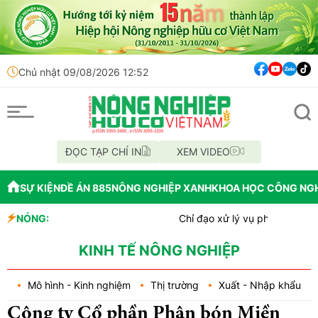
Chủ nhật 09/08/2026 12:52
ĐỌC TẠP CHÍ IN
XEM VIDEO
SỰ KIỆN
ĐỀ ÁN 885
NÔNG NGHIỆP XANH
KHOA HỌC CÔNG NG
NÓNG:
Chỉ đạo xử lý vụ phá rừng tại lâm phần
Mùa xanh trên cánh đồng Mường Than
Lâm Đồng: Công tác chi trả tiền giao kh
KINH TẾ NÔNG NGHIỆP
Mô hình - Kinh nghiệm
Thị trường
Xuất - Nhập khẩu
Công ty Cổ phần Phân bón Miền