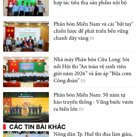
hợp tác tiêu thụ sản phẩm nội bộ
Phân bón Miền Nam và cái "bắt tay"
chiến lược để phát triển bền vững
chanh dây vàng
Nhà máy Phân bón Cửu Long: Sôi
nổi Hội thi “An toàn vệ sinh viên
giỏi năm 2026” và ấm áp “Bữa cơm
Công đoàn”
Phân bón Miền Nam: 50 năm tự
hào truyền thống - Vững bước vươn
ra biển lớn
CÁC TIN BÀI KHÁC
Nông dân Tp. Huế thi đua làm giàu,