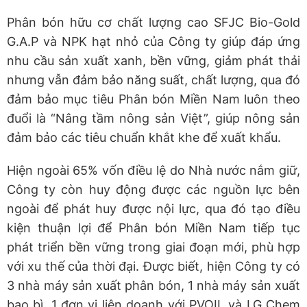
Phân bón hữu cơ chất lượng cao SFJC Bio-Gold
G.A.P và NPK hạt nhỏ của Công ty giúp đáp ứng
nhu cầu sản xuất xanh, bền vững, giảm phát thải
nhưng vẫn đảm bảo năng suất, chất lượng, qua đó
đảm bảo mục tiêu Phân bón Miền Nam luôn theo
đuổi là “Nâng tầm nông sản Việt”, giúp nông sản
đảm bảo các tiêu chuẩn khắt khe để xuất khẩu.
Hiện ngoài 65% vốn điều lệ do Nhà nước nắm giữ,
Công ty còn huy động được các nguồn lực bên
ngoài để phát huy được nội lực, qua đó tạo điều
kiện thuận lợi để Phân bón Miền Nam tiếp tục
phát triển bền vững trong giai đoạn mới, phù hợp
với xu thế của thời đại. Được biết, hiện Công ty có
3 nhà máy sản xuất phân bón, 1 nhà máy sản xuất
bao bì, 1 đơn vị liên doanh với PVOIL và LG Chem