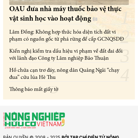
OAU đưa nhà máy thuốc bảo vệ thực
vật sinh học vào hoạt động
Lâm Đồng: Không hợp thức hóa diện tích đất vi
phạm có nguồn gốc từ phá rừng để cấp GCNQSDĐ
Kiến nghị kiểm tra dấu hiệu vi phạm về đất đai đối
với lãnh đạo Công ty Lâm nghiệp Bảo Thuận
Hồ chứa cạn trơ đáy, nông dân Quảng Ngãi “chạy
đua” cứu lúa Hè Thu
Thông báo mất giấy tờ
BẢN QUYỀN © 2008 - 2025
BỞI TẠP CHÍ ĐIỆN TỬ NÔNG