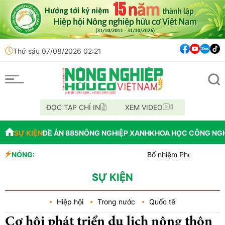
Thứ sáu 07/08/2026 02:21
ĐỌC TẠP CHÍ IN
XEM VIDEO
SỰ KIỆN
ĐỀ ÁN 885
NÔNG NGHIỆP XANH
KHOA HỌC CÔNG NG
NÓNG:
Bổ nhiệm Phó Tổng Giám đốc Trung tâ
Lễ hội Sầu riêng Đắk Lắk 2026 là đò
Bắc Ninh công bố quy hoạch chiến lược
SỰ KIỆN
Hiệp hội
Trong nước
Quốc tế
Cơ hội phát triển du lịch nông thôn