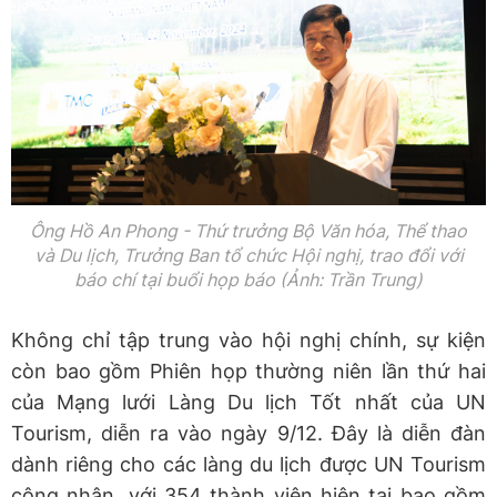
Ông Hồ An Phong - Thứ trưởng Bộ Văn hóa, Thể thao
và Du lịch, Trưởng Ban tổ chức Hội nghị, trao đổi với
báo chí tại buổi họp báo (Ảnh: Trần Trung)
Không chỉ tập trung vào hội nghị chính, sự kiện
còn bao gồm Phiên họp thường niên lần thứ hai
của Mạng lưới Làng Du lịch Tốt nhất của UN
Tourism, diễn ra vào ngày 9/12. Đây là diễn đàn
dành riêng cho các làng du lịch được UN Tourism
công nhận, với 354 thành viên hiện tại bao gồm