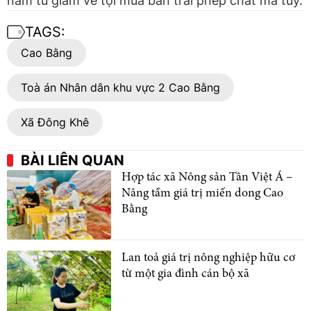
năm tù giam về tội mua bán trái phép chất ma túy.
TAGS:
Cao Bằng
Toà án Nhân dân khu vực 2 Cao Bằng
Xã Đông Khê
BÀI LIÊN QUAN
Hợp tác xã Nông sản Tân Việt Á –
Nâng tầm giá trị miến dong Cao
Bằng
Lan toả giá trị nông nghiệp hữu cơ
từ một gia đình cán bộ xã