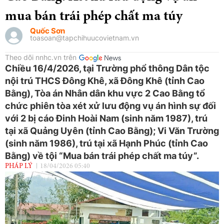
mua bán trái phép chất ma túy
Quốc Sơn
toasoan@tapchihuucovietnam.vn
Theo dõi nnhc.vn trên
Chiều 16/4/2026, tại Trường phổ thông Dân tộc
nội trú THCS Đông Khê, xã Đông Khê (tỉnh Cao
Bằng), Tòa án Nhân dân khu vực 2 Cao Bằng tổ
chức phiên tòa xét xử lưu động vụ án hình sự đối
với 2 bị cáo Đinh Hoài Nam (sinh năm 1987), trú
tại xã Quảng Uyên (tỉnh Cao Bằng); Vi Văn Trường
(sinh năm 1986), trú tại xã Hạnh Phúc (tỉnh Cao
Bằng) về tội “Mua bán trái phép chất ma túy”.
PHÁP LÝ
18/04/2026 05:40