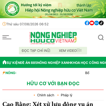
Thứ sáu 07/08/2026 06:52
ĐỌC TẠP CHÍ IN
XEM VIDEO
SỰ KIỆN
ĐỀ ÁN 885
NÔNG NGHIỆP XANH
KHOA HỌC CÔNG NG
NÓNG:
Bổ nhiệm Phó Tổng Gi
Lễ hội Sầu riêng Đắk
Bắc Ninh công bố quy 
HỮU CƠ VỚI BẠN ĐỌC
Chính sách
Pháp lý
Cao Bằng: Xét xử lưu động vụ án