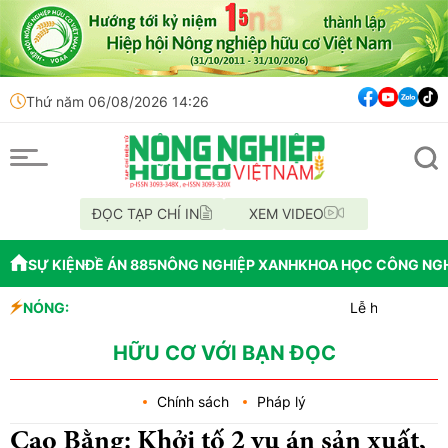
Thứ năm 06/08/2026 14:26
ĐỌC TẠP CHÍ IN
XEM VIDEO
SỰ KIỆN
ĐỀ ÁN 885
NÔNG NGHIỆP XANH
KHOA HỌC CÔNG NG
NÓNG:
Lễ hội Sầu riêng Đắk L
Bắc Ninh công bố quy ho
Cách tư duy mới: Hỗ t
HỮU CƠ VỚI BẠN ĐỌC
Chính sách
Pháp lý
Cao Bằng: Khởi tố 2 vụ án sản xuất,