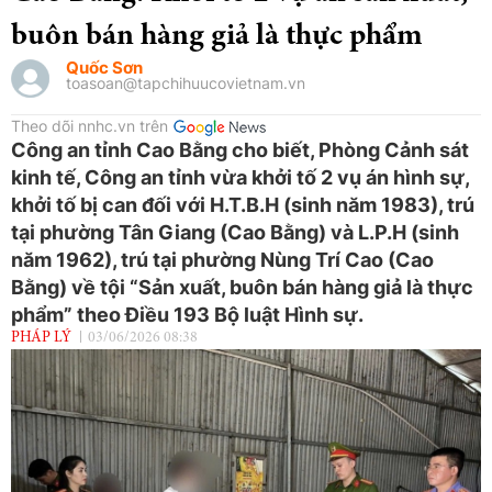
buôn bán hàng giả là thực phẩm
Quốc Sơn
toasoan@tapchihuucovietnam.vn
Theo dõi nnhc.vn trên
Công an tỉnh Cao Bằng cho biết, Phòng Cảnh sát
kinh tế, Công an tỉnh vừa khởi tố 2 vụ án hình sự,
khởi tố bị can đối với H.T.B.H (sinh năm 1983), trú
tại phường Tân Giang (Cao Bằng) và L.P.H (sinh
năm 1962), trú tại phường Nùng Trí Cao (Cao
Bằng) về tội “Sản xuất, buôn bán hàng giả là thực
phẩm” theo Điều 193 Bộ luật Hình sự.
PHÁP LÝ
03/06/2026 08:38