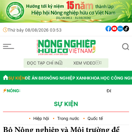
Thứ bảy 08/08/2026 03:53
ĐỌC TẠP CHÍ IN
XEM VIDEO
SỰ KIỆN
ĐỀ ÁN 885
NÔNG NGHIỆP XANH
KHOA HỌC CÔNG NG
NÓNG:
Đến năm 2045, Việt Na
Thông báo mất giấy tờ
Lâm Đồng: Không hợp t
SỰ KIỆN
Hiệp hội
Trong nước
Quốc tế
Bộ Nông nghiệp và Môi trường đề