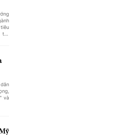
ướng
gành
tiêu
 trợ
 thể
a
 dân
ọng,
" và
 Mỹ