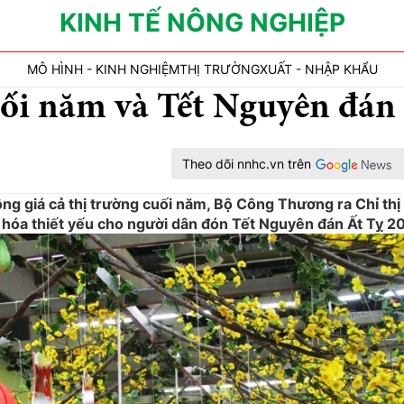
KINH TẾ NÔNG NGHIỆP
MÔ HÌNH - KINH NGHIỆM
THỊ TRƯỜNG
XUẤT - NHẬP KHẨU
uối năm và Tết Nguyên đán
Theo dõi nnhc.vn trên
ộng giá cả thị trường cuối năm, Bộ Công Thương ra Chỉ thị
 hóa thiết yếu cho người dân đón Tết Nguyên đán Ất Tỵ 2