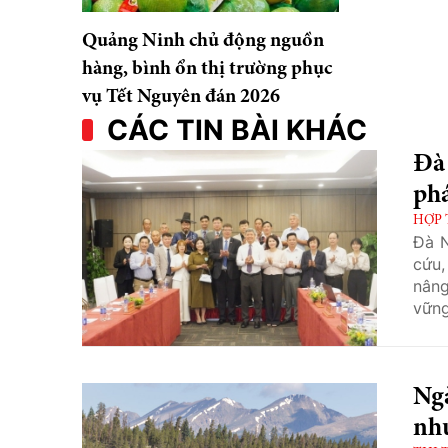
Quảng Ninh chủ động nguồn
hàng, bình ổn thị trường phục
vụ Tết Nguyên đán 2026
CÁC TIN BÀI KHÁC
Đà
phá
HỢP 
Đà N
cứu,
nâng
vững
Ngà
nh