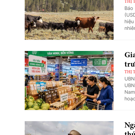
THỊ 
Báo
(USD
hiệu
nhiê
thịt
Gia
tr
THỊ 
UBND
UBND
Nam 
hoạc
phát
đổi 
Ngà