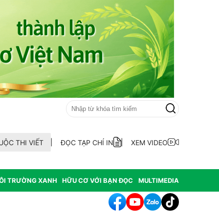
UỘC THI VIẾT
ĐỌC TẠP CHÍ IN
XEM VIDEO
ÔI TRƯỜNG XANH
HỮU CƠ VỚI BẠN ĐỌC
MULTIMEDIA
hông hợp thức hóa diện tích đất vi phạm có nguồn gốc từ phá rừ