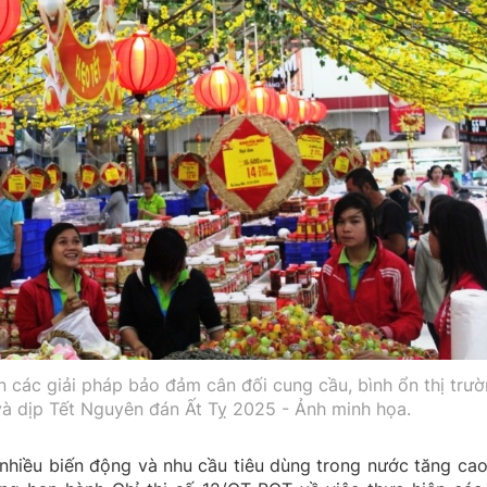
n các giải pháp bảo đảm cân đối cung cầu, bình ổn thị trư
à dịp Tết Nguyên đán Ất Tỵ 2025 - Ảnh minh họa.
n nhiều biến động và nhu cầu tiêu dùng trong nước tăng cao