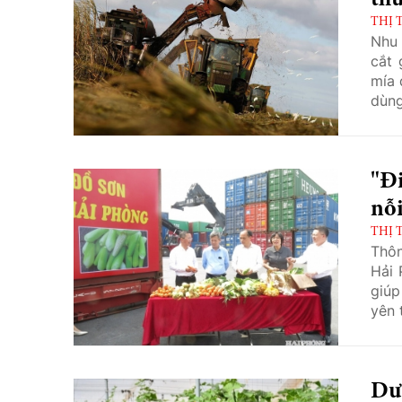
thứ
THỊ 
Nhu 
cắt 
mía 
dùng
giảm
làm 
"Đi
nỗi
THỊ 
Thôn
Hải 
giúp
yên 
Dư