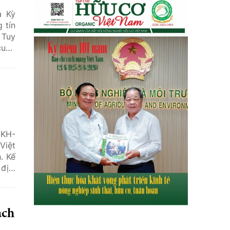
a Kỳ
 tín
 Tuy
cung
/KH-
Việt
. Kế
địa,
uyển
ách