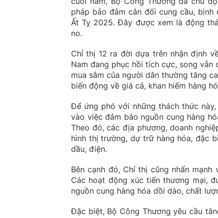
cuối năm, Bộ Công Thương đã chủ động
pháp bảo đảm cân đối cung cầu, bình 
Ất Tỵ 2025. Đây được xem là động thá
no.
Chỉ thị 12 ra đời dựa trên nhận định v
Nam đang phục hồi tích cực, song vẫn 
mua sắm của người dân thường tăng cao
biến động về giá cả, khan hiếm hàng hóa
Để ứng phó với những thách thức này,
vào việc đảm bảo nguồn cung hàng hóa 
Theo đó, các địa phương, doanh nghiệ
hình thị trường, dự trữ hàng hóa, đặc 
dầu, điện.
Bên cạnh đó, Chỉ thị cũng nhấn mạnh va
Các hoạt động xúc tiến thương mại, 
nguồn cung hàng hóa dồi dào, chất lượn
Đặc biệt, Bộ Công Thương yêu cầu tăng