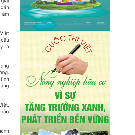
giải
 đán
, ấm
Việt
 cầu
y ra
rung
ờng.
tình
xăng
iệt.
 bảo
hành