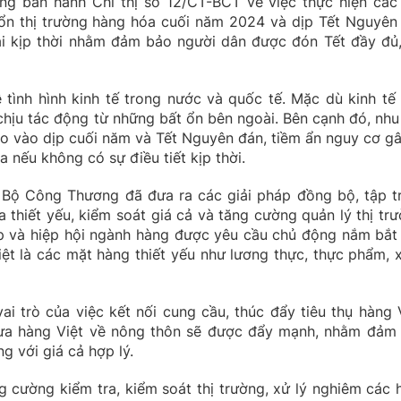
 ban hành Chỉ thị số 12/CT-BCT về việc thực hiện các 
ổn thị trường hàng hóa cuối năm 2024 và dịp Tết Nguyên
i kịp thời nhằm đảm bảo người dân được đón Tết đầy đủ
ề tình hình kinh tế trong nước và quốc tế. Mặc dù kinh tế 
chịu tác động từ những bất ổn bên ngoài. Bên cạnh đó, nhu
 vào dịp cuối năm và Tết Nguyên đán, tiềm ẩn nguy cơ gâ
 nếu không có sự điều tiết kịp thời.
 Bộ Công Thương đã đưa ra các giải pháp đồng bộ, tập t
thiết yếu, kiểm soát giá cả và tăng cường quản lý thị trư
p và hiệp hội ngành hàng được yêu cầu chủ động nắm bắt 
biệt là các mặt hàng thiết yếu như lương thực, thực phẩm, 
i trò của việc kết nối cung cầu, thúc đẩy tiêu thụ hàng V
đưa hàng Việt về nông thôn sẽ được đẩy mạnh, nhằm đảm
g với giá cả hợp lý.
 cường kiểm tra, kiểm soát thị trường, xử lý nghiêm các 