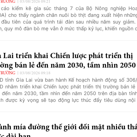
TRƯỜNG
03/08/2026 09:21
 cáo kiểm kê gia súc tháng 7 của Bộ Nông nghiệp Ho
A) cho thấy ngành chăn nuôi bò thịt đang xuất hiện những
 đầu tiên của quá trình tái đàn sau nhiều năm suy giảm.
n, quy mô đàn bò mẹ vẫn ở mức thấp kỷ lục, khiến nguồn 
 bò nhiều khả năng tiếp tục khan hiếm trong thời gian tới.
 Lai triển khai Chiến lược phát triển thị
ường bán lẻ đến năm 2030, tầm nhìn 2050
TRƯỜNG
03/08/2026 09:18
 tỉnh Gia Lai vừa ban hành Kế hoạch hành động số 306
 nhằm triển khai Chiến lược phát triển thị trường bán lẻ 
đến năm 2030, tầm nhìn đến năm 2050 trên địa bàn tỉnh
h được kỳ vọng sẽ tạo động lực thúc đẩy tiêu dùng nội 
 triển hệ thống phân phối hiện đại, đồng thời đẩy mạnh ch
số trong lĩnh vực thương mại.
nh mía đường thế giới đối mặt nhiều th