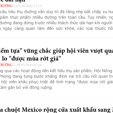
c dài hạn
TRƯỜNG
01/08/2026 17:15
cầu tiêu thụ đường vẫn duy trì đà tăng nhẹ bất chấp xu h
giảm thực phẩm nhiều đường trên toàn cầu. Tuy nhiên, n
đường đang đứng trước nhiều thách thức dài hạn khi người 
 ngày càng quan tâm đến sức khỏe, các loại thuốc hỗ
 cân trở nên phổ biến và chính sách dinh dưỡng mới có
thay đổi thị trường.
ểm tựa" vững chắc giúp hội viên vượt qu
 lo "được mùa rớt giá"
TRƯỜNG
30/07/2026 07:59
g qua các hoạt động liên kết tiêu thụ sản phẩm, Hội Nông
Phòng đang từng bước khẳng định vai trò cầu nối quan tr
 hội viên khắc phục triệt để tình trạng "được mùa rớt giá
tâm gắn bó với đồng ruộng.
a chuột Mexico rộng cửa xuất khẩu sang