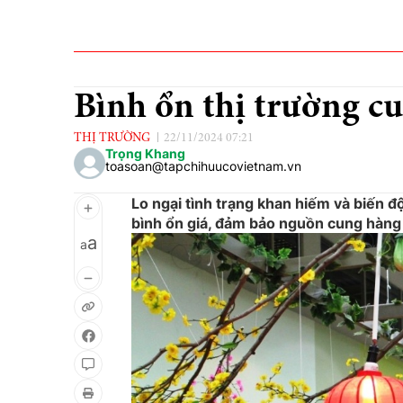
Bình ổn thị trường c
THỊ TRƯỜNG
22/11/2024 07:21
Trọng Khang
toasoan@tapchihuucovietnam.vn
Lo ngại tình trạng khan hiếm và biến đ
bình ổn giá, đảm bảo nguồn cung hàng
a
a