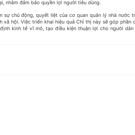
ại, nhằm đảm bảo quyền lợi người tiêu dùng.
n sự chủ động, quyết liệt của cơ quan quản lý nhà nước t
h xã hội. Việc triển khai hiệu quả Chỉ thị này sẽ góp phần 
định kinh tế vĩ mô, tạo điều kiện thuận lợi cho người dân