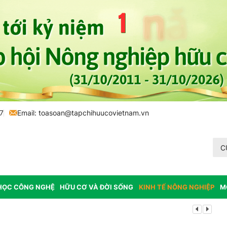
7
Email:
toasoan@tapchihuucovietnam.vn
C
HỌC CÔNG NGHỆ
HỮU CƠ VÀ ĐỜI SỐNG
KINH TẾ NÔNG NGHIỆP
M
Lâm Đồng: K