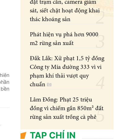
đặt trạm cân, camera giám
sát, siết chặt hoạt động khai
thác khoáng sản
Phát hiện vụ phá hơn 9000
m2 rừng sản xuất
Đắk Lắk: Xử phạt 1,5 tỷ đồng
Công ty Mía đường 333 vì vi
hiên
phạm khí thải vượt quy
phần
chuẩn
 bền
Lâm Đồng: Phạt 25 triệu
đồng vì chiếm gần 850m² đất
rừng sản xuất trồng cà phê
i
TẠP CHÍ IN