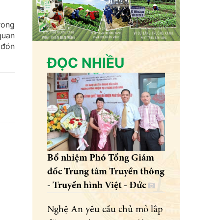
rong
quan
 đón
ĐỌC NHIỀU
Bổ nhiệm Phó Tổng Giám
đốc Trung tâm Truyền thông
- Truyền hình Việt - Đức
Nghệ An yêu cầu chủ mỏ lắp