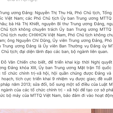
 Trung ương Đảng: Nguyễn Thị Thu Hà, Phó Chủ tịch, Tổng
ốc Việt Nam; các Phó Chủ tịch Ủy ban Trung ương MTTQ 
âu; bà Hà Thị Khiết, nguyên Bí thư Trung ương Đảng, ng
 Chủ tịch không chuyên trách Ủy ban Trung ương MTTQ 
 Chủ tịch nước CHXHCN Việt Nam, Phó Chủ tịch không ch
am; ông Nguyễn Chí Dũng, Ủy viên Trung ương Đảng, Phó
ên Trung ương Đảng là Ủy viên Ban Thường vụ Đảng ủy M
Chủ tịch; đại diện lãnh đạo các ban, bộ ngành liên quan.
 Đỗ Văn Chiến cho biết, để triển khai kịp thời Nghị quyết
ơng Đảng khóa XIII, Ủy ban Trung ương Mặt trận Tổ quốc 
c tổ chức chính trị-xã hội, hội quần chúng được Đảng và
hoạch, tích cực triển khai 9 nhiệm vụ được giao; đề xuất
n pháp năm 2013; sửa đổi, bổ sung một số điều của Luật 
ngành của các tổ chức chính trị - xã hội để tạo cơ sở phá
chức bộ máy của MTTQ Việt Nam, bảo đảm đi vào hoạt độn