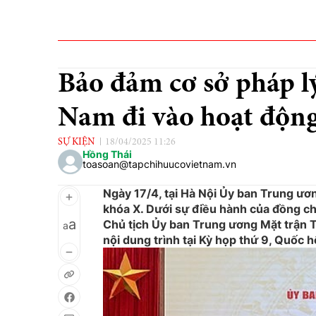
Bảo đảm cơ sở pháp l
Nam đi vào hoạt động
SỰ KIỆN
18/04/2025 11:26
Hồng Thái
toasoan@tapchihuucovietnam.vn
Ngày 17/4, tại Hà Nội Ủy ban Trung ươ
khóa X. Dưới sự điều hành của đồng ch
a
Chủ tịch Ủy ban Trung ương Mặt trận Tổ
a
nội dung trình tại Kỳ họp thứ 9, Quốc h