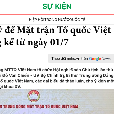
SỰ KIỆN
HIỆP HỘI
TRONG NƯỚC
QUỐC TẾ
ý để Mặt trận Tổ quốc Việt
 kể từ ngày 01/7
Theo dõi nnhc.vn trên
ng MTTQ Việt Nam tổ chức Hội nghị Đoàn Chủ tịch lần thứ
í Đỗ Văn Chiến - UV Bộ Chính trị, Bí thư Trung ương Đảng
 quốc Việt Nam, các đại biểu đã thảo luận, cho ý kiến mộ
ội khóa XV.