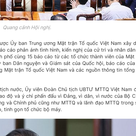
Quang cảnh Hội nghị.
được Ủy ban Trung ương Mặt trận Tổ quốc Việt Nam xây 
o cáo phản ánh tình hình, kiến nghị của cử tri và nhân dân
nh phố cùng 15 báo cáo từ các tổ chức thành viên của Mặt 
 ban Dân nguyện và Giám sát của Quốc hội, báo cáo của
 Mặt trận Tổ quốc Việt Nam và các nguồn thông tin tổng
tịch nước, Ủy viên Đoàn Chủ tịch UBTƯ MTTQ Việt Nam 
cao độ và ý chí phấn đấu vì Đảng, vì dân, vì nước của Bộ C
ương và Chính phủ cũng như MTTQ và lãnh đạo MTTQ trong 
p, tinh gọn tổ chức bộ máy.