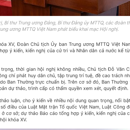
ị, Bí thư Trung ương Đảng, Bí thư Đảng ủy MTTQ, các đoàn t
rung ương MTTQ Việt Nam phát biểu khai mạc Hội nghị.
 khóa XV, Đoàn Chủ tịch Ủy ban Trung ương MTTQ Việt Na
hợp ý kiến, kiến nghị của cử tri và Nhân dân cả nước kể từ
trọng, thời gian hội nghị không nhiều, Chủ tịch Đỗ Văn C
ồng chí phát huy dân chủ, tập trung trí tuệ, đề cao trách nh
h do Ban Thường trực chuẩn bị. Trên cơ sở đó, Ban Thường 
 bản dự thảo, trình cấp có thẩm quyền xem xét, quyết định.
 thảo luận, cho ý kiến về nhiều nội dung quan trọng, nổi bật
 số điều của Luật Mặt trận Tổ quốc Việt Nam, Luật Công đ
 ở cơ sở; dự thảo Báo cáo tổng hợp ý kiến, kiến nghị của cử
 hội khóa XV.