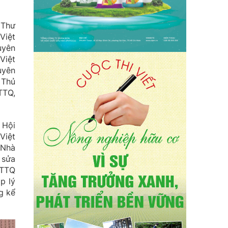
 Thư
Việt
uyên
Việt
uyên
 Thủ
TTQ,
 Hội
Việt
 Nhà
 sửa
MTTQ
p lý
g kể