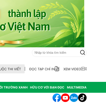
UỘC THI VIẾT
ĐỌC TẠP CHÍ IN
XEM VIDEO
ÔI TRƯỜNG XANH
HỮU CƠ VỚI BẠN ĐỌC
MULTIMEDIA
hát hiện 9 mẫu xăng dầu kém chất lượng