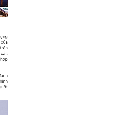
dựng
 của
trận
 các
 hợp
đánh
hính
suốt