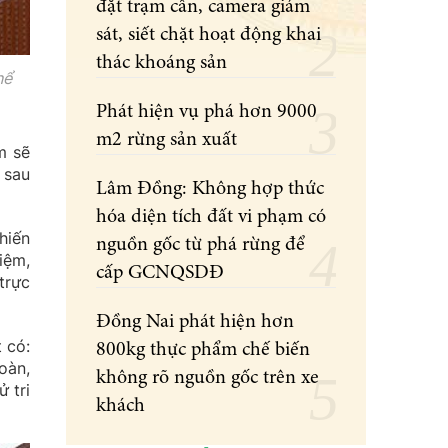
đặt trạm cân, camera giám
sát, siết chặt hoạt động khai
thác khoáng sản
hể
Phát hiện vụ phá hơn 9000
m2 rừng sản xuất
m sẽ
 sau
Lâm Đồng: Không hợp thức
hóa diện tích đất vi phạm có
hiến
nguồn gốc từ phá rừng để
iệm,
cấp GCNQSDĐ
trực
Đồng Nai phát hiện hơn
 có:
800kg thực phẩm chế biến
oàn,
không rõ nguồn gốc trên xe
 tri
khách