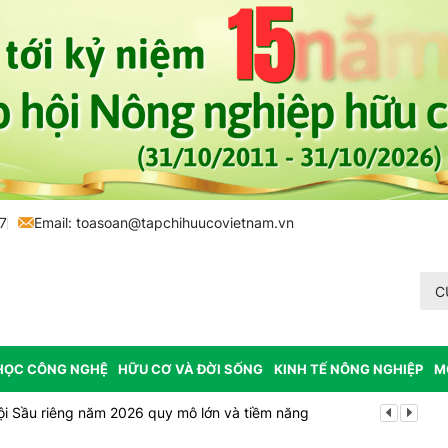
7
Email:
toasoan@tapchihuucovietnam.vn
C
HỌC CÔNG NGHỆ
HỮU CƠ VÀ ĐỜI SỐNG
KINH TẾ NÔNG NGHIỆP
M
ội Sầu riêng năm 2026 quy mô lớn và tiềm năng
Vĩnh Long p