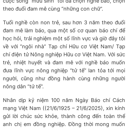
cuộc sống “mưu sinh” tôi đã chọn nghề báo, chọn
theo đuổi đam mê cùng “những con chữ”.
Tuổi nghề còn non trẻ, sau hơn 3 năm theo đuổi
đam mê làm báo, qua một số cơ quan báo chí để
học hỏi, trải nghiệm một số lĩnh vực và giờ đây tôi
về với “ngôi nhà” Tạp chí Hữu cơ Việt Nam/ Tạp
chí điện tử Nông nghiệp Hữu cơ Việt Nam. Với sức
trẻ, nhiệt huyết và đam mê với nghề báo muốn
đưa lĩnh vực nông nghiệp “tử tế” lan tỏa tới mọi
người, cũng như đồng hành cùng những người
nông dân “tử tế”.
Nhân dịp kỷ niệm 100 năm Ngày Báo chí Cách
mạng Việt Nam ((21/6/1925 – 21/6/2025), xin kính
gửi lời chúc sức khỏe, thành công đến toàn thể
anh chị em đồng nghiệp. Đồng thời mong muốn