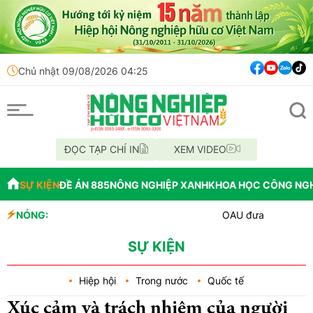
Chủ nhật 09/08/2026 04:25
ĐỌC TẠP CHÍ IN
XEM VIDEO
SỰ KIỆN
ĐỀ ÁN 885
NÔNG NGHIỆP XANH
KHOA HỌC CÔNG NG
NÓNG:
OAU đưa nhà máy thuốc bảo vệ th
Đắk Lắk tổ chức diễu hành xe hư
Vĩnh Long phát hiện 9 mẫu xăng 
SỰ KIỆN
Hiệp hội
Trong nước
Quốc tế
Xúc cảm và trách nhiệm của người