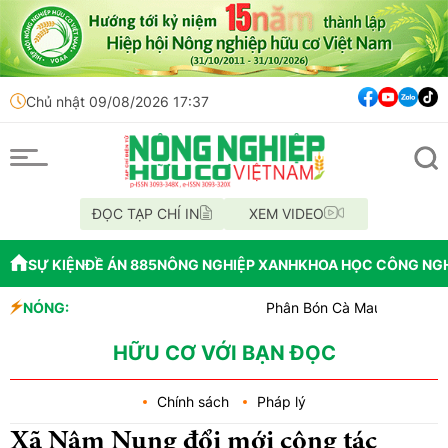
Chủ nhật 09/08/2026 17:37
ĐỌC TẠP CHÍ IN
XEM VIDEO
SỰ KIỆN
ĐỀ ÁN 885
NÔNG NGHIỆP XANH
KHOA HỌC CÔNG NG
NÓNG:
Phân Bón Cà Mau đồng hành với bón
Chỉ đạo xử lý vụ phá rừng tại lâm 
Mùa xanh trên cánh đồng Mường Th
HỮU CƠ VỚI BẠN ĐỌC
Chính sách
Pháp lý
Xã Nâm Nung đổi mới công tác