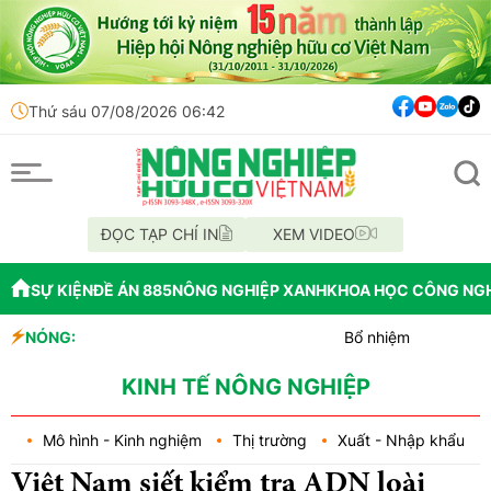
Thứ sáu 07/08/2026 06:42
ĐỌC TẠP CHÍ IN
XEM VIDEO
SỰ KIỆN
ĐỀ ÁN 885
NÔNG NGHIỆP XANH
KHOA HỌC CÔNG NG
NÓNG:
Bổ nhiệm Phó Tổng Giám đốc Tr
Lễ hội Sầu riêng Đắk Lắk 2026
Bắc Ninh công bố quy hoạch chiế
KINH TẾ NÔNG NGHIỆP
Mô hình - Kinh nghiệm
Thị trường
Xuất - Nhập khẩu
Việt Nam siết kiểm tra ADN loài