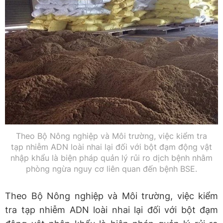
Theo Bộ Nông nghiệp và Môi trường, việc kiểm tra
tạp nhiễm ADN loài nhai lại đối với bột đạm động vật
nhập khẩu là biện pháp quản lý rủi ro dịch bệnh nhằm
phòng ngừa nguy cơ liên quan đến bệnh BSE.
Theo Bộ Nông nghiệp và Môi trường, việc kiểm
tra tạp nhiễm ADN loài nhai lại đối với bột đạm