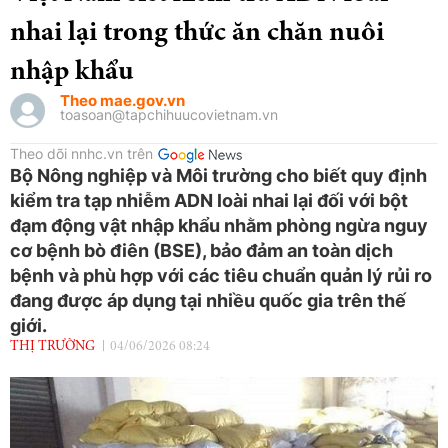
nhai lại trong thức ăn chăn nuôi
nhập khẩu
Theo mae.gov.vn
toasoan@tapchihuucovietnam.vn
Theo dõi nnhc.vn trên
Bộ Nông nghiệp và Môi trường cho biết quy định
kiểm tra tạp nhiễm ADN loài nhai lại đối với bột
đạm động vật nhập khẩu nhằm phòng ngừa nguy
cơ bệnh bò điên (BSE), bảo đảm an toàn dịch
bệnh và phù hợp với các tiêu chuẩn quản lý rủi ro
đang được áp dụng tại nhiều quốc gia trên thế
giới.
THỊ TRƯỜNG
04/06/2026 08:24