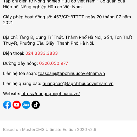
Tạp chí điện tử Nông nghiệp Hữu cơ Việt Nam - Cơ quan của
Hiệp hội Nông nghiệp Hữu cơ Việt Nam.
Giấy phép hoạt động số: 457/GP-BTTTT ngày 20 tháng 07 năm
2021
Địa chỉ: Tầng 8, Cung Trí Thức Thành Phố Hà Nội, Số 1, Tôn Thất
Thuyết, Phường Cầu Giấy, Thành Phố Hà Nội.
Điện thoại:
024.3333.3833
Đường dây nóng:
0326.050.977
Liên hệ tòa soạn:
toasoan@tapchihuucovietnam.vn
Liên hệ quảng cáo:
quangcao@tapchihuucovietnam.vn
Website:
https://nongnghiephuuco.vn/
Based on MasterCMS Ultimate Edition 2026 v2.9