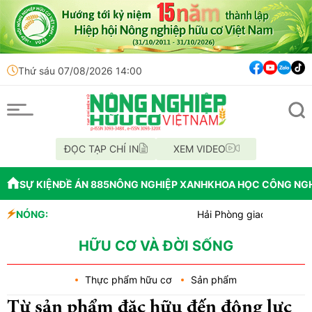
Thứ sáu 07/08/2026 14:00
ĐỌC TẠP CHÍ IN
XEM VIDEO
SỰ KIỆN
ĐỀ ÁN 885
NÔNG NGHIỆP XANH
KHOA HỌC CÔNG NG
NÓNG:
Hải Phòng giao nhiệm vụ bứt phá 
Đồng Nai phát hiện hơn 800kg thực
Cảnh báo canh tác cần sa làm thay 
HỮU CƠ VÀ ĐỜI SỐNG
Thực phẩm hữu cơ
Sản phẩm
Từ sản phẩm đặc hữu đến động lực