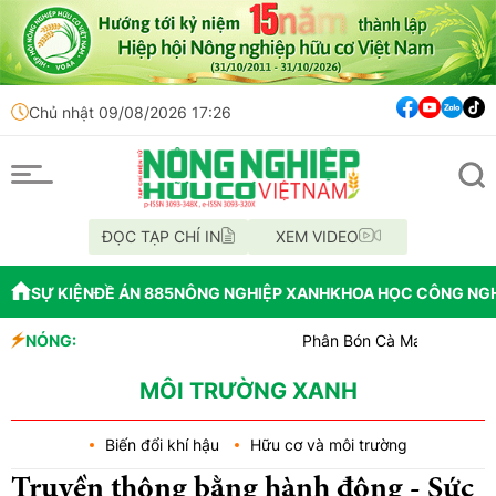
Chủ nhật 09/08/2026 17:26
ĐỌC TẠP CHÍ IN
XEM VIDEO
SỰ KIỆN
ĐỀ ÁN 885
NÔNG NGHIỆP XANH
KHOA HỌC CÔNG NG
NÓNG:
Phân Bón Cà Mau đồng hành với bón
Chỉ đạo xử lý vụ phá rừng tại lâm 
Mùa xanh trên cánh đồng Mường T
MÔI TRƯỜNG XANH
Biến đổi khí hậu
Hữu cơ và môi trường
Truyền thông bằng hành động - Sức