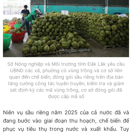
Sở Nông nghiệp và Môi trường tỉnh Đắk Lắk yêu cầu
UBND các xã, phường có vùng trồng và cơ sở liên
quan đến chế biến, đóng gói sầu riêng trên địa bàn
tăng cường công tác tuyên truyền, kiểm tra và giám
sát định kỳ các mã vùng trồng, cơ sở đóng gói đã
được cấp mã số
Niên vụ sầu riêng năm 2025 của cả nước đã và
đang bước vào giai đoạn thu hoạch, chế biến để
phục vụ tiêu thụ trong nước và xuất khẩu. Tuy