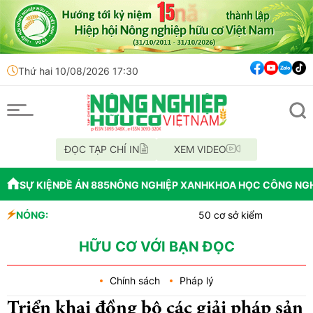
Thứ hai 10/08/2026 17:30
ĐỌC TẠP CHÍ IN
XEM VIDEO
SỰ KIỆN
ĐỀ ÁN 885
NÔNG NGHIỆP XANH
KHOA HỌC CÔNG NG
NÓNG:
50 cơ sở kiểm nghiệm Cadimi, Và
Những vi phạm tại Dự án Bệnh v
Hà Nội siết chặt an toàn thực ph
HỮU CƠ VỚI BẠN ĐỌC
Chính sách
Pháp lý
Triển khai đồng bộ các giải pháp sản