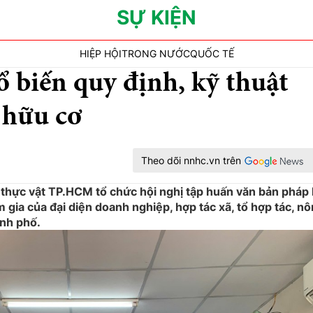
SỰ KIỆN
HIỆP HỘI
TRONG NƯỚC
QUỐC TẾ
biến quy định, kỹ thuật
 hữu cơ
Theo dõi nnhc.vn trên
 thực vật TP.HCM tổ chức hội nghị tập huấn văn bản pháp 
 gia của đại diện doanh nghiệp, hợp tác xã, tổ hợp tác, n
ành phố.