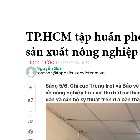
TP.HCM tập huấn phổ 
sản xuất nông nghiệp
TRONG NƯỚC
06/06/2026 18:59
Nguyễn Sơn
toasoan@tapchihuucovietnam.vn
Sáng 5/6, Chi cục Trồng trọt và Bảo vệ
về nông nghiệp hữu cơ, thu hút sự tham
a
dân và cán bộ kỹ thuật trên địa bàn th
a