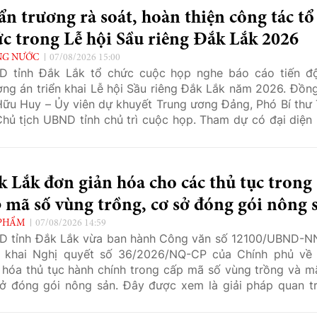
n trương rà soát, hoàn thiện công tác tổ
c trong Lễ hội Sầu riêng Đắk Lắk 2026
NG NƯỚC
07/08/2026 15:00
D tỉnh Đắk Lắk tổ chức cuộc họp nghe báo cáo tiến đ
ng án triển khai Lễ hội Sầu riêng Đắk Lắk năm 2026. Đồng
ữu Huy – Ủy viên dự khuyết Trung ương Đảng, Phó Bí thư 
Chủ tịch UBND tỉnh chủ trì cuộc họp. Tham dự có đại diện 
các sở, ngành, địa phương và đơn vị liên quan.
 Lắk đơn giản hóa cho các thủ tục trong
 mã số vùng trồng, cơ sở đóng gói nông 
PHẨM
07/08/2026 14:59
D tỉnh Đắk Lắk vừa ban hành Công văn số 12100/UBND-
n khai Nghị quyết số 36/2026/NQ-CP của Chính phủ về
 hóa thủ tục hành chính trong cấp mã số vùng trồng và m
ở đóng gói nông sản. Đây được xem là giải pháp quan t
 tháo gỡ vướng mắc, tạo điều kiện thuận lợi cho người 
tác xã và doanh nghiệp trong quá trình sản xuất, chế biế