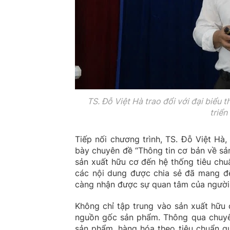
TS. Đỗ Việt Hà trao đổi với đại biểu 
triển
Tiếp nối chương trình, TS. Đỗ Việt Hà
bày chuyên đề “Thông tin cơ bản về sả
sản xuất hữu cơ đến hệ thống tiêu chu
các nội dung được chia sẻ đã mang đế
càng nhận được sự quan tâm của người 
Không chỉ tập trung vào sản xuất hữu c
nguồn gốc sản phẩm. Thông qua chuyê
sản phẩm, hàng hóa theo tiêu chuẩn q