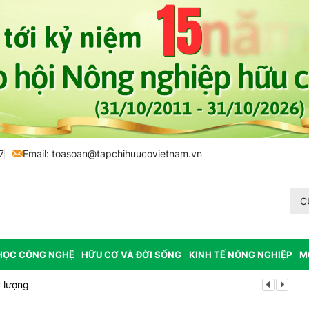
7
Email:
toasoan@tapchihuucovietnam.vn
C
HỌC CÔNG NGHỆ
HỮU CƠ VÀ ĐỜI SỐNG
KINH TẾ NÔNG NGHIỆP
M
 lượng
Tổ chức lấy m