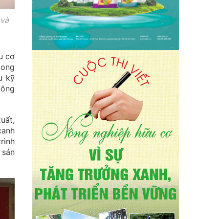
 và
u cơ
mong
u kỹ
nông
uất,
canh
rình
 sản