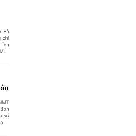
ộ và
 chí
Tỉnh
lãnh
sản
NNMT
 đơn
ã số
rọng
dân,
n và