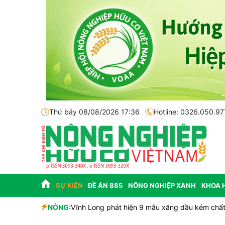
Thứ bảy 08/08/2026 17:36
Hotline: 0326.050.97
SỰ KIỆN
ĐỀ ÁN 885
NÔNG NGHIỆP XANH
KHOA 
 và tiềm năng
NÓNG:
Vĩnh Long phát hiện 9 mẫu xăng dầu kém chất