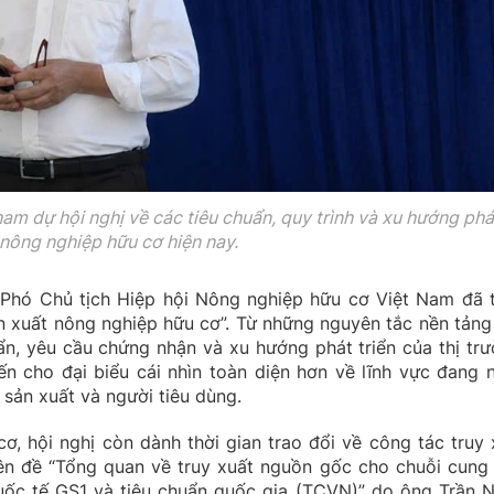
tham dự hội nghị về các tiêu chuẩn, quy trình và xu hướng phá
 nông nghiệp hữu cơ hiện nay.
, Phó Chủ tịch Hiệp hội Nông nghiệp hữu cơ Việt Nam đã t
n xuất nông nghiệp hữu cơ”. Từ những nguyên tắc nền tảng
ẩn, yêu cầu chứng nhận và xu hướng phát triển của thị trư
n cho đại biểu cái nhìn toàn diện hơn về lĩnh vực đang 
sản xuất và người tiêu dùng.
ơ, hội nghị còn dành thời gian trao đổi về công tác truy 
n đề “Tổng quan về truy xuất nguồn gốc cho chuỗi cung
uốc tế GS1 và tiêu chuẩn quốc gia (TCVN)” do ông Trần 