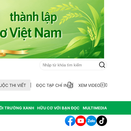
UỘC THI VIẾT
ĐỌC TẠP CHÍ IN
XEM VIDEO
ÔI TRƯỜNG XANH
HỮU CƠ VỚI BẠN ĐỌC
MULTIMEDIA
ẫu AND 70 hài cốt liệt sĩ chưa xác định thông tin tại xã Ea Kar tỉnh