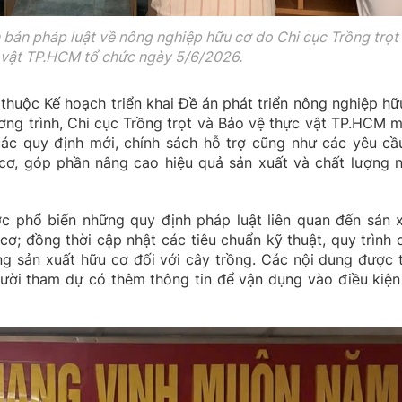
n bản pháp luật về nông nghiệp hữu cơ do Chi cục Trồng trọt
 vật TP.HCM tổ chức ngày 5/6/2026.
thuộc Kế hoạch triển khai Đề án phát triển nông nghiệp hữ
g trình, Chi cục Trồng trọt và Bảo vệ thực vật TP.HCM 
các quy định mới, chính sách hỗ trợ cũng như các yêu cầ
 cơ, góp phần nâng cao hiệu quả sản xuất và chất lượng 
c phổ biến những quy định pháp luật liên quan đến sản x
ơ; đồng thời cập nhật các tiêu chuẩn kỹ thuật, quy trình 
g sản xuất hữu cơ đối với cây trồng. Các nội dung được t
người tham dự có thêm thông tin để vận dụng vào điều kiện