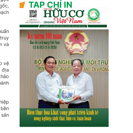
TẠP CHÍ IN
gốc,
bạch
huẩn
truy
m và
o vệ
 địa
khảo
hành
hiệp
 bền
 sản