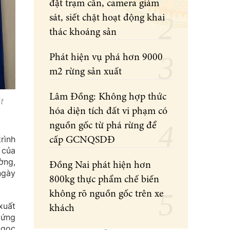
đặt trạm cân, camera giám
sát, siết chặt hoạt động khai
thác khoáng sản
Phát hiện vụ phá hơn 9000
m2 rừng sản xuất
Lâm Đồng: Không hợp thức
t
hóa diện tích đất vi phạm có
nguồn gốc từ phá rừng để
rình
cấp GCNQSDĐ
 của
ờng,
Đồng Nai phát hiện hơn
ngày
800kg thực phẩm chế biến
không rõ nguồn gốc trên xe
xuất
khách
 ứng
Ngọc