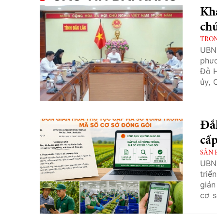
Khẩ
chứ
TRO
UBN
phươ
Đỗ H
ủy, 
đạo 
Đắk
cấp
SẢN 
UBN
triể
giản
cơ s
nhằm
hợp 