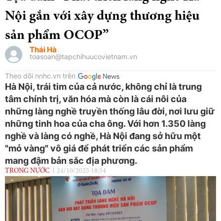
Nội gắn với xây dựng thương hiệu
sản phẩm OCOP”
Thái Hà
toasoan@tapchihuucovietnam.vn
Theo dõi nnhc.vn trên
Hà Nội, trái tim của cả nước, không chỉ là trung
tâm chính trị, văn hóa mà còn là cái nôi của
những làng nghề truyền thống lâu đời, nơi lưu giữ
những tinh hoa của cha ông. Với hơn 1.350 làng
nghề và làng có nghề, Hà Nội đang sở hữu một
"mỏ vàng" vô giá để phát triển các sản phẩm
mang đậm bản sắc địa phương.
TRONG NƯỚC
24/10/2025 18:54