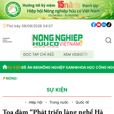
Thứ bảy 08/08/2026 04:07
ĐỌC TẠP CHÍ IN
XEM VIDEO
SỰ KIỆN
ĐỀ ÁN 885
NÔNG NGHIỆP XANH
KHOA HỌC CÔNG NG
NÓNG:
Đến năm 2045, Việt
Thông báo mất giấy
Lâm Đồng: Không hợ
SỰ KIỆN
Hiệp hội
Trong nước
Quốc tế
Tọa đàm “Phát triển làng nghề Hà